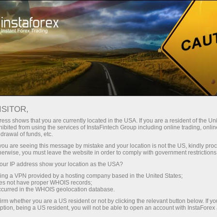
Трейдерам
Форекс аналитика
Форекс-oбзоры
Прогнозы
ISITOR,
ess shows that you are currently located in the USA. If you are a resident of the Uni
12.09.2025 08:40
ibited from using the services of InstaFintech Group including online trading, online
drawal of funds, etc.
EURUSD: простые советы по
k you are seeing this message by mistake and your location is not the US, kindly pro
herwise, you must leave the website in order to comply with government restrictions
торговле для начинающих трейдеров
ur IP address show your location as the USA?
на 12 сентября. Разбор вчерашних
sing a VPN provided by a hosting company based in the United States;
сделок на Форексе
oes not have proper WHOIS records;
occurred in the WHOIS geolocation database.
irm whether you are a US resident or not by clicking the relevant button below. If y
ption, being a US resident, you will not be able to open an account with InstaForex