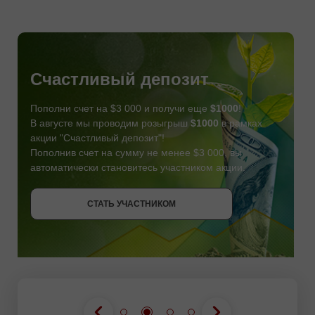
Счастливый депозит
Пополни счет на $3 000 и получи еще
$1000
!
В августе мы проводим розыгрыш
$1000
в рамках
акции "Счастливый депозит"!
Пополнив счет на сумму не менее $3 000, вы
автоматически становитесь участником акции.
СТАТЬ УЧАСТНИКОМ
СТАТЬ УЧАСТНИКОМ
ПОЛУЧИТЬ БОНУС
СТАТЬ УЧАСТНИКОМ