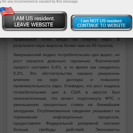
y for any inconvenience caused by this message.
Разбор сделок и советы по торговле
европейской валютой
Тест цены 1.1692 пришелся на момент, когда
индикатор MACD только начинал движение вверх от
нулевой отметки, что стало подтверждением
правильной точки входа на покупку евро. В
результате пара выросла более чем на 50 пунктов.
Американский индекс потребительских цен вырос, но
рост оказался довольно скромным. Фактический
прирост составил 0,4%, в то время как ожидалось
0,3%. Это обстоятельство оказало умеренное
влияние на курс доллара и повысило
привлекательность евро. Очевидно, что рост индекса
потребительских цен в США в августе был
незначительным, что может подтолкнуть ФРС к
уменьшению процентных ставок на ближайшем
заседании. Опубликованные сведения указывают на
торможение инфляционных процессов,
предоставляя Федеральной резервной системе
больше свободы действий. Экономисты