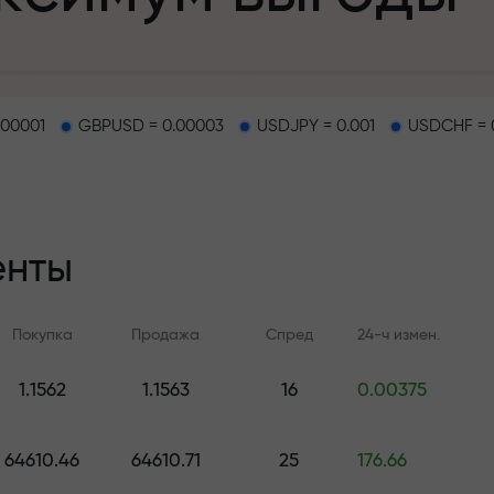
.00001
GBPUSD = 0.00003
USDJPY = 0.001
USDCHF = 
епозит
енты
и на трассе
Покупка
Продажа
Спред
24-ч измен.
т
.
1.1562
1.1563
16
0.00375
Онлайн-обучение
Аналитика FX.C
джекпот подар
Учитесь торговать с нуля —
Ежедневные прогноз
64610.46
64610.71
25
176.66
курсы и вебинары для всех
Форекс, крипто и ф
уровней