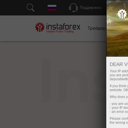
Поддержка
Трейдерам
Н
In
DEAR V
Your IP addr
you are proh
deposit/with
If you thin
website. Ot
Why does yo
- you are u
- your IP d
- an error 
Please conf
the wrong o