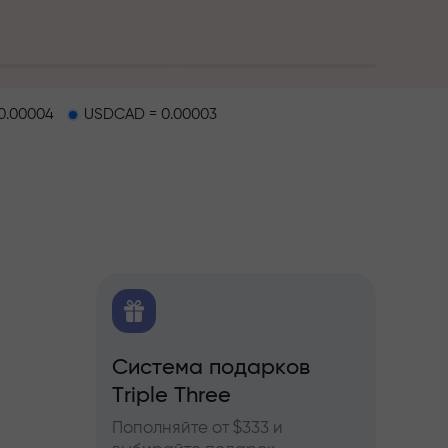
0.00004
USDCAD = 0.00003
O
Система подарков
Бону
ков
Triple Three
ы по
Участв
ьючерсам
InstaF
Пополняйте от $333 и
прибы