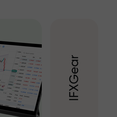
r
a
e
G
X
F
I