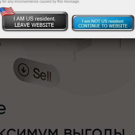
y for any inconvenience caused by this message.
и
е
ксимум выгоды
и