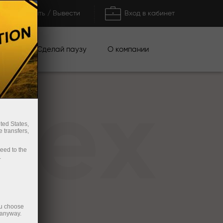
Пополнить / Вывести
Вход в кабинет
кции
Сделай паузу
О компании
rex
ted States,
 transfers,
ceed to the
.
ou choose
 anyway.