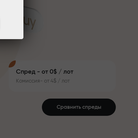
Спред - от 0$ / лот
Комиссия- от 4$ / лот
Сравнить спреды