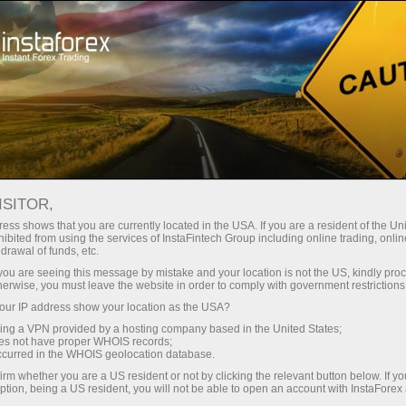
Открыть торговый счёт
Торговые платформы
ачинающим
Инвесторам
Партнерам
Промоа
staFo
ISITOR,
ess shows that you are currently located in the USA. If you are a resident of the Uni
ibited from using the services of InstaFintech Group including online trading, online
drawal of funds, etc.
k you are seeing this message by mistake and your location is not the US, kindly pro
herwise, you must leave the website in order to comply with government restrictions
ur IP address show your location as the USA?
sing a VPN provided by a hosting company based in the United States;
oes not have proper WHOIS records;
occurred in the WHOIS geolocation database.
irm whether you are a US resident or not by clicking the relevant button below. If y
ption, being a US resident, you will not be able to open an account with InstaForex