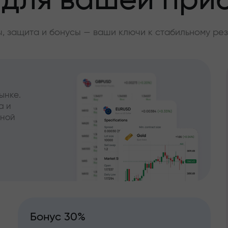
 для вашей при
, защита и бонусы — ваши ключи к стабильному рез
ынке.
а и
чной
Бонус 30%