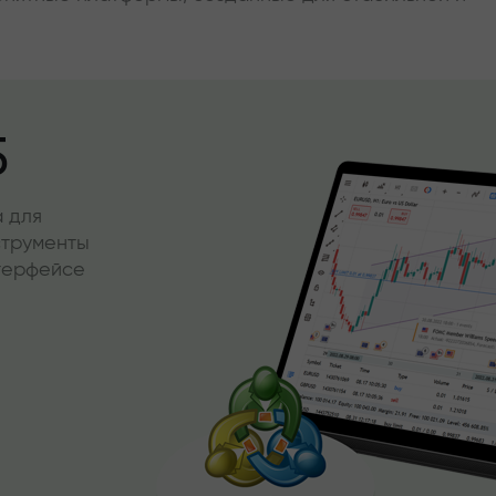
5
 для
струменты
нтерфейсе