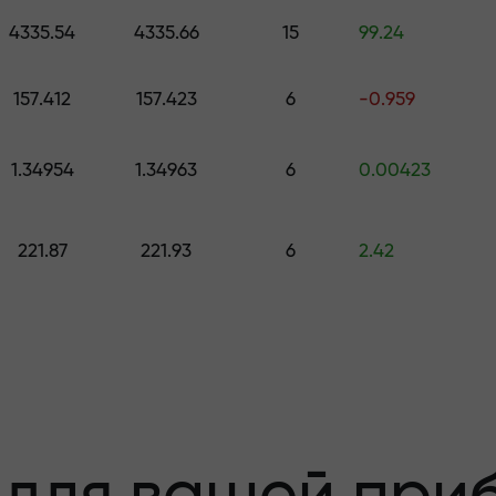
е подарок стоимостью до $1,500
4335.54
4335.66
15
99.24
з риска —мы
157.412
157.423
6
-0.959
1.34954
1.34963
6
0.00423
 вашу прибыль
221.87
221.93
6
2.42
000 —самый кру
а рынке