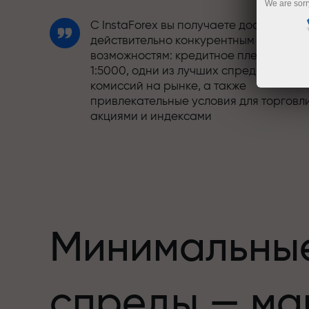
We are sorr
С InstaForex вы получаете доступ к
действительно конкурентным
возможностям: кредитное плечо до
1:5000, одни из лучших спредов и
комиссий на рынке, а также
привлекательные условия для торговл
акциями и индексами
Мы разработали бонусную систему,
етов,
которая делает торговлю ещё
привлекательнее. Каждый клиент
InstaForex может получить до 30% при
пополнении счёта, а также
воспользоваться другими акциями и
Минимальны
предложениями
Скорость трассы и скорость сделок —
спреды — ма
схожи в своих ценностях. Алеш
Лопрайс привносит элементы драйва 