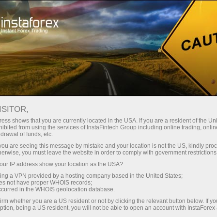
Минимальные
спреды — максимум выгоды
ISITOR,
ess shows that you are currently located in the USA. If you are a resident of the Uni
Бонус 30%
ibited from using the services of InstaFintech Group including online trading, online
С InstaForex вы получаете
drawal of funds, etc.
доступ к действительно
на каждый депозит
k you are seeing this message by mistake and your location is not the US, kindly pro
конкурентным возможностям:
herwise, you must leave the website in order to comply with government restrictions
кредитное плечо до 1:5000, одни
ur IP address show your location as the USA?
Скорость
из лучших спредов и комиссий
sing a VPN provided by a hosting company based in the United States;
на рынке, а также
oes not have proper WHOIS records;
в трейдинге и на трассе
occurred in the WHOIS geolocation database.
привлекательные условия для
irm whether you are a US resident or not by clicking the relevant button below. If y
торговли акциями и индексами
ption, being a US resident, you will not be able to open an account with InstaForex
Ваш личный джекпот подарков
Мы разработали бонусную