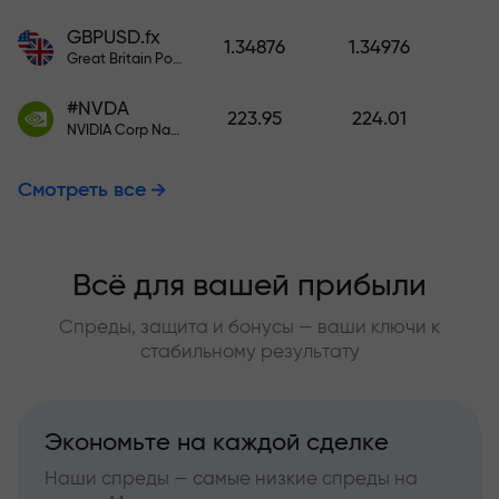
GBPUSD.fx
1.34876
1.34976
Great Britain Pound vs US Dollar
#NVDA
223.95
224.01
NVIDIA Corp Nasdaq Stock Exchange (Nasdaq) USD
Смотреть все
Всё для вашей прибыли
Спреды, защита и бонусы — ваши ключи к
стабильному результату
Экономьте на каждой сделке
Наши спреды — самые низкие спреды на