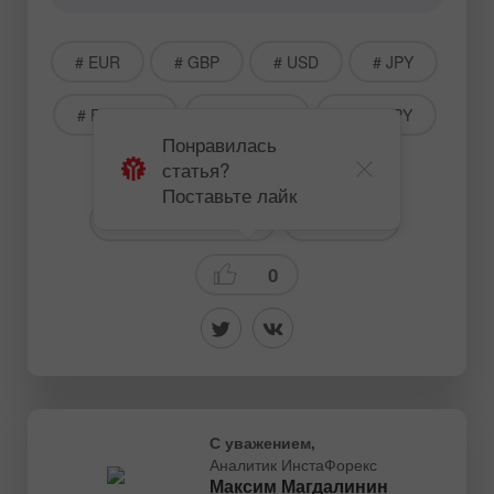
# EUR
# GBP
# USD
# JPY
# EURUSD
# GBPUSD
# USDJPY
Понравилась
статья?
# USDCAD
# AUDUSD
Поставьте лайк
# Для начинающих
Прогнозы
0
С уважением,
Аналитик ИнстаФорекс
Максим Магдалинин