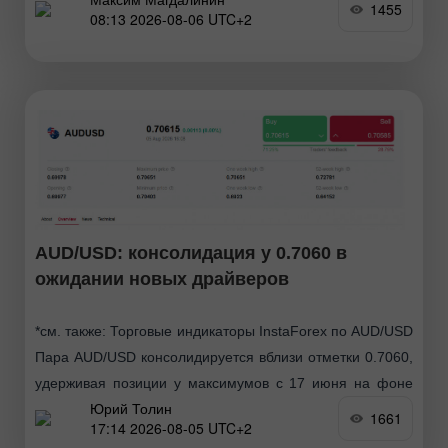
1455
08:13 2026-08-06 UTC+2
AUD/USD: консолидация у 0.7060 в
ожидании новых драйверов
*см. также: Торговые индикаторы InstaForex по AUD/USD
Пара AUD/USD консолидируется вблизи отметки 0.7060,
удерживая позиции у максимумов с 17 июня на фоне
Юрий Толин
ослабления доллара США и смешанных
1661
17:14 2026-08-05 UTC+2
геополитических сигналов. Однако