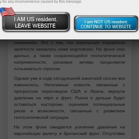
y for any inconvenience caused by this message.
В прошлую пятницу доллар снизился на фоне
неоднозначных данных по рынку труда и
геополитической напряженности. Несмотря на рост
числа занятых в несельскохозяйственном секторе
США, доллар отреагировал на опубликованный отчет
снижением. Это с тем, что апрельские показатели
занятости оказались ниже мартовских. На фоне этих
данных, а также сохраняющейся геополитической
напряженности, рисковые активы продолжили
пользоваться спросом.
Однако уже в ходе сегодняшней азиатской сессии все
изменилось. Негативные новости, связанные с
прогрессом переговоров США и Ирана, вернули
давление на евро и фунт. Рынок и дальше будет
оставаться настороже, оценивая потенциальные
риски и возможности, связанные с развитием
геополитической ситуации.
На этом фоне ожидается усиление давление на
европейскую валюту и британский фунт. Отсутствие