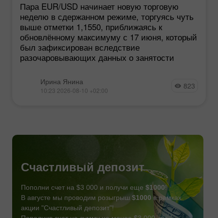
Пара EUR/USD начинает новую торговую
неделю в сдержанном режиме, торгуясь чуть
выше отметки 1,1550, приближаясь к
обновлённому максимуму с 17 июня, который
был зафиксирован вследствие
разочаровывающих данных о занятости
Ирина Янина
823
10:23 2026-08-10 +02:00
Счастливый депозит
Пополни счет на $3 000 и получи еще
$1000
!
В августе мы проводим розыгрыш
$1000
в рамках
акции "Счастливый депозит"!