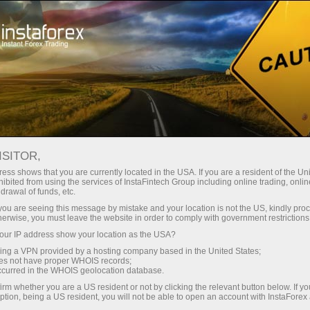
Трейдерам
Форекс аналитика
Форекс-oбзоры
Прогнозы
ISITOR,
ess shows that you are currently located in the USA. If you are a resident of the Uni
11.05.2026 07:53
ibited from using the services of InstaFintech Group including online trading, online
drawal of funds, etc.
Внутридневные стратегии для
k you are seeing this message by mistake and your location is not the US, kindly pro
herwise, you must leave the website in order to comply with government restrictions
начинающих трейдеров на 11 мая
ur IP address show your location as the USA?
sing a VPN provided by a hosting company based in the United States;
oes not have proper WHOIS records;
occurred in the WHOIS geolocation database.
Американский доллар вновь показал сильный рост
irm whether you are a US resident or not by clicking the relevant button below. If y
против евро, фунта и других рисковых активов. Все
ption, being a US resident, you will not be able to open an account with InstaForex
из-за обострившейся ситуации на Ближнем Востоке.