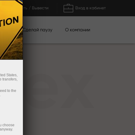
Пополнить / Вывести
Вход в кабинет
кции
Сделай паузу
О компании
rex
ted States,
 transfers,
ceed to the
.
ou choose
 anyway.