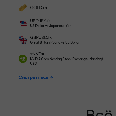
Пополните на $333 — выбирайт
GOLD.m
Пополните счёт — и получите бонус в
1000 раз больше вашего депозита.
USDJPY.fx
Торгуйте бе
X1000 — это не опечатка. Чем больше
US Dollar vs Japanese Yen
депозит, тем выше множитель.
GBPUSD.fx
гарантируем
Great Britain Pound vs US Dollar
#NVDA
NVIDIA Corp Nasdaq Stock Exchange (Nasdaq)
Бонус до X1
USD
Смотреть все
множитель н