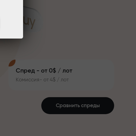
Спред - от 0$ / лот
Комиссия- от 4$ / лот
Сравнить спреды