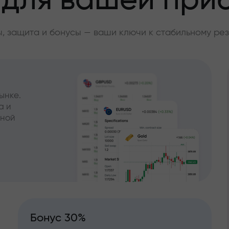
 для вашей при
, защита и бонусы — ваши ключи к стабильному рез
ынке.
а и
чной
Бонус 30%