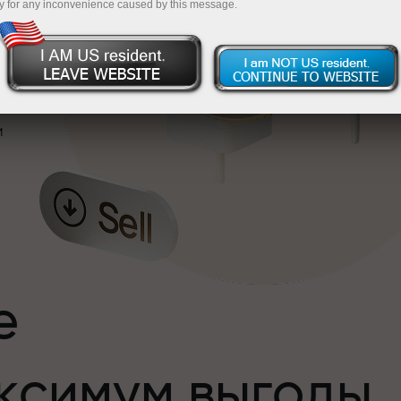
y for any inconvenience caused by this message.
и
е
ксимум выгоды
и