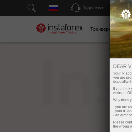
Поддержка
Трейдерам
Н
In
DEAR V
Your IP addr
you are proh
deposit/with
If you thin
website. Ot
Why does yo
- you are u
- your IP d
- an error 
Please conf
the wrong o