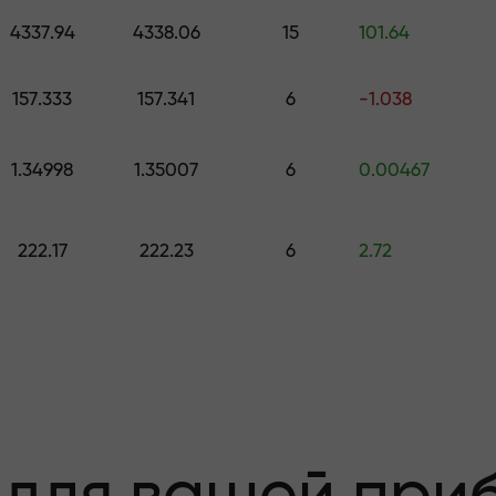
е подарок стоимостью до $1,500
4337.94
4338.06
15
101.64
з риска —мы
157.333
157.341
6
-1.038
1.34998
1.35007
6
0.00467
 вашу прибыль
222.17
222.23
6
2.72
000 —самый кру
а рынке