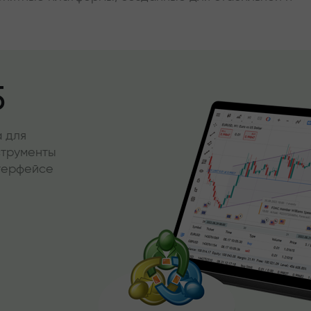
5
 для
струменты
нтерфейсе