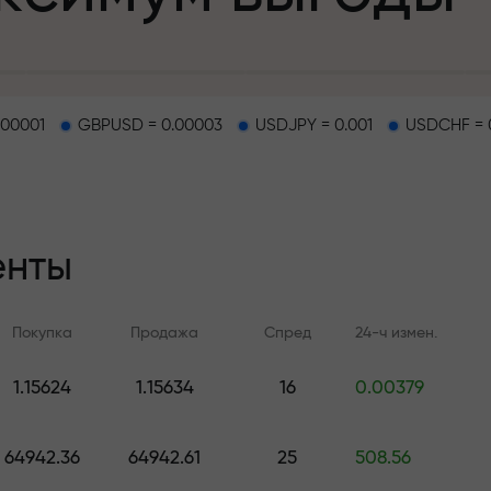
.00001
GBPUSD = 0.00003
USDJPY = 0.001
USDCHF = 
епозит
енты
и на трассе
Покупка
Продажа
Спред
24-ч измен.
т
.
1.15624
1.15634
16
0.00379
Онлайн-обучение
Аналитика FX.C
джекпот подар
Учитесь торговать с нуля —
Ежедневные прогноз
64942.36
64942.61
25
508.56
курсы и вебинары для всех
Форекс, крипто и ф
уровней