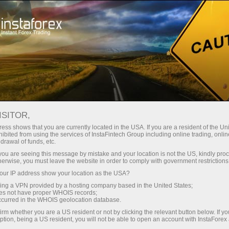
Открыть торговый счёт
Торговые платформы
ачинающим
Инвесторам
Партнерам
Промоа
staFo
ISITOR,
ess shows that you are currently located in the USA. If you are a resident of the Uni
ibited from using the services of InstaFintech Group including online trading, online
drawal of funds, etc.
k you are seeing this message by mistake and your location is not the US, kindly pro
herwise, you must leave the website in order to comply with government restrictions
ur IP address show your location as the USA?
sing a VPN provided by a hosting company based in the United States;
oes not have proper WHOIS records;
occurred in the WHOIS geolocation database.
irm whether you are a US resident or not by clicking the relevant button below. If y
ption, being a US resident, you will not be able to open an account with InstaForex