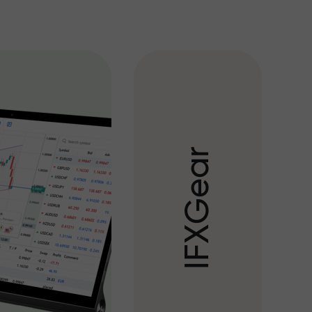
r
a
e
G
X
F
I