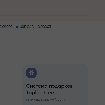
0.00004
USDCAD = 0.00003
O
Система подарков
Бону
ков
Triple Three
ы по
Участв
ьючерсам
InstaF
Пополняйте от $333 и
прибы