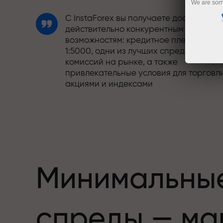
We are sorr
С InstaForex вы получаете доступ к
действительно конкурентным
возможностям: кредитное плечо до
1:5000, одни из лучших спредов и
комиссий на рынке, а также
привлекательные условия для торговл
акциями и индексами
Мы разработали бонусную систему,
етов,
которая делает торговлю ещё
привлекательнее. Каждый клиент
InstaForex может получить до 30% при
пополнении счёта, а также
воспользоваться другими акциями и
Минимальны
предложениями
Скорость трассы и скорость сделок —
спреды — ма
схожи в своих ценностях. Алеш
Лопрайс привносит элементы драйва 