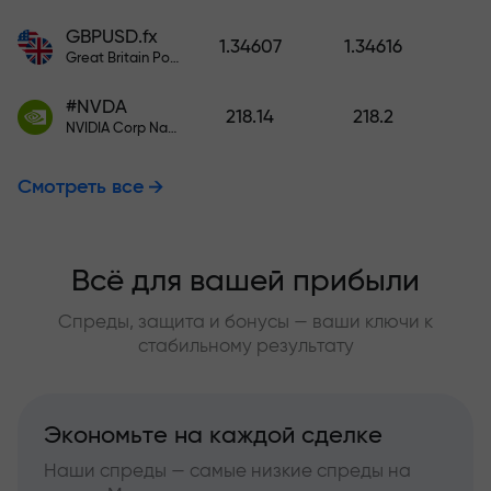
GBPUSD.fx
1.34607
1.34616
Great Britain Pound vs US Dollar
#NVDA
218.14
218.2
NVIDIA Corp Nasdaq Stock Exchange (Nasdaq) USD
Смотреть все
Всё для вашей прибыли
Спреды, защита и бонусы — ваши ключи к
стабильному результату
Экономьте на каждой сделке
Наши спреды — самые низкие спреды на