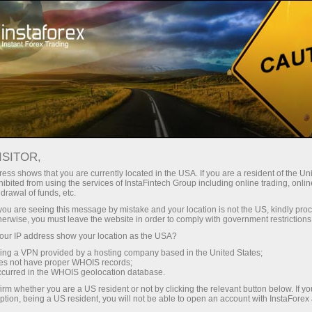
Минимальные
спреды — максимум выгоды
ISITOR,
ess shows that you are currently located in the USA. If you are a resident of the Uni
Бонус 30%
ibited from using the services of InstaFintech Group including online trading, online
С InstaForex вы получаете
drawal of funds, etc.
доступ к действительно
на каждый депозит
k you are seeing this message by mistake and your location is not the US, kindly pro
конкурентным возможностям:
herwise, you must leave the website in order to comply with government restrictions
кредитное плечо до 1:5000, одни
ur IP address show your location as the USA?
Скорость
из лучших спредов и комиссий
sing a VPN provided by a hosting company based in the United States;
на рынке, а также
oes not have proper WHOIS records;
в трейдинге и на трассе
occurred in the WHOIS geolocation database.
привлекательные условия для
irm whether you are a US resident or not by clicking the relevant button below. If y
торговли акциями и индексами
ption, being a US resident, you will not be able to open an account with InstaForex
Ваш личный джекпот подарков
Мы разработали бонусную