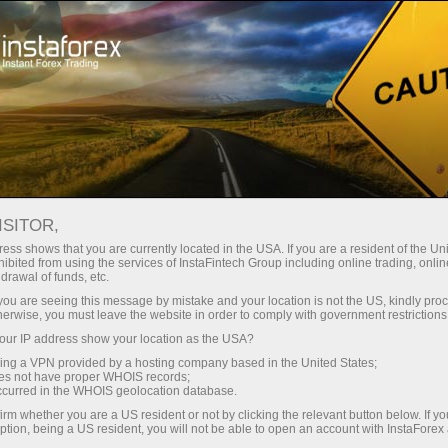
Трейдерам
Форекс аналитика
Форекс-oбзоры
Фундаментальный анализ
ISITOR,
ess shows that you are currently located in the USA. If you are a resident of the Uni
14.05.2026 21:43
ibited from using the services of InstaFintech Group including online trading, online
drawal of funds, etc.
Какими будут первые действия
k you are seeing this message by mistake and your location is not the US, kindly pro
herwise, you must leave the website in order to comply with government restrictions
Уорша?
ur IP address show your location as the USA?
sing a VPN provided by a hosting company based in the United States;
oes not have proper WHOIS records;
occurred in the WHOIS geolocation database.
irm whether you are a US resident or not by clicking the relevant button below. If y
ption, being a US resident, you will not be able to open an account with InstaForex