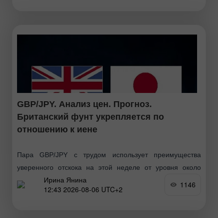
системы США (ФРС) выразили опасения по поводу
продолжающихся инфляционных рисков, что может
привести к необходимости
GBP/JPY. Анализ цен. Прогноз.
Британский фунт укрепляется по
отношению к иене
Пара GBP/JPY с трудом использует преимущества
уверенного отскока на этой неделе от уровня около
Ирина Янина
209,50, который является четырехмесячным
1146
12:43 2026-08-06 UTC+2
минимумом. Инвесторы на данный момент игнорируют
недавнюю совместную интервенцию США и Японии