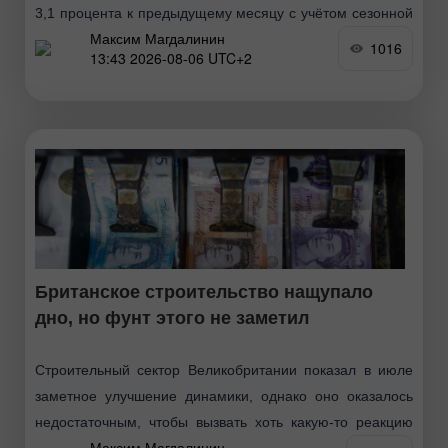
3,1 процента к предыдущему месяцу с учётом сезонной
Максим Магдалинин
и календарной корректировки, свидетельствуют
1016
13:43 2026-08-06 UTC+2
предварительные данные Destatis. В годовом
выражении рост составил внушительные 6,5 процента
Британское строительство нащупало
дно, но фунт этого не заметил
Строительный сектор Великобритании показал в июле
заметное улучшение динамики, однако оно оказалось
недостаточным, чтобы вызвать хоть какую-то реакцию
Максим Магдалинин
фунта. Сезонно скорректированный индекс деловой