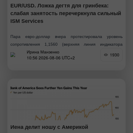
EUR/USD. Ложка дегтя для гринбека:
слабая занятость перечеркнула сильный
ISM Services
Пара евро-доллар вчера протестировала уровень
сопротивления 1,1560 (верхняя линия индикатора
Ирина Манзенко
Bollinger Bands на четырехчасовом графике), но не
1930
10:56 2026-08-06 UTC+2
смогла закрепиться над этим таргетом. Покупатели
eur/usd отступили, но не сдали свои позиции
Иена делит ношу с Америкой