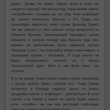
дома». Зачем это нужно Уоршу, если в этом нет
никакого смысла? На мой взгляд, Уорш может занять
«ястребиную» позицию до тех пор, пока инфляция
не начнет снижаться обратно к 2%. Когда это
произойдет, вероятно, знает только Дональд Трамп,
так как именно от него зависит исход конфликта на
Ближнем Востоке. Американский президент может
объявить о полной победе над Ираном еще раз,
заявить об уничтожении всего ядерного запаса
Тегерана, и всё – на этом войну можно заканчивать, а
Ормузский пролив – открывать. И тогда никого не
будет интересовать, остался ли у Ирана
обогащенный уран. Хотя и так всем ясно, что
остался.
В то же время Трамп может начать новую эскалацию
с целью добить Иран, сломить его. Тогда Ормуз
останется в блокаде надолго, цены на нефть
продолжат расти, а инфляция – разгоняться. В этом
случае г-ну Уоршу и вовсе не нужно будет играть
роль «голубя», так как при растущей инфляции,
никто не снижает процентную ставку.