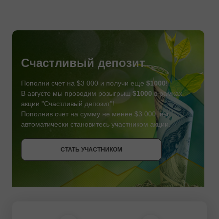
Счастливый депозит
Пополни счет на $3 000 и получи еще
$1000
!
В августе мы проводим розыгрыш
$1000
в рамках
акции "Счастливый депозит"!
Пополнив счет на сумму не менее $3 000, вы
автоматически становитесь участником акции.
СТАТЬ УЧАСТНИКОМ
СТАТЬ УЧАСТНИКОМ
ПОЛУЧИТЬ БОНУС
СТАТЬ УЧАСТНИКОМ