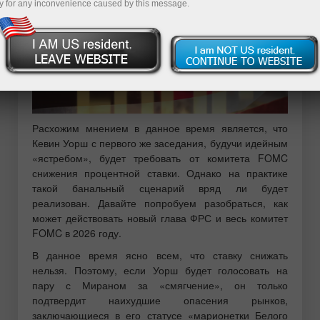
y for any inconvenience caused by this message.
Расхожим мнением в данное время является, что
Кевин Уорш с первого же заседания, будучи идейным
«ястребом», будет требовать от комитета FOMC
снижения процентной ставки. Однако на практике
такой банальный сценарий вряд ли будет
реализован. Давайте попробуем разобраться, как
может действовать новый глава ФРС и весь комитет
FOMC в 2026 году.
В данное время ясно всем, что ставку снижать
нельзя. Поэтому, если Уорш будет голосовать на
пару с Мираном за «смягчение», он только
подтвердит наихудшие опасения рынков,
заключающиеся в его статусе «марионетки Белого