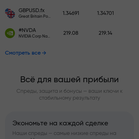
GBPUSD.fx
1.34691
1.34701
Great Britain Pound vs US Dollar
#NVDA
219.08
219.14
NVIDIA Corp Nasdaq Stock Exchange (Nasdaq) USD
Смотреть все
Всё для вашей прибыли
Спреды, защита и бонусы — ваши ключи к
стабильному результату
Экономьте на каждой сделке
Наши спреды — самые низкие спреды на