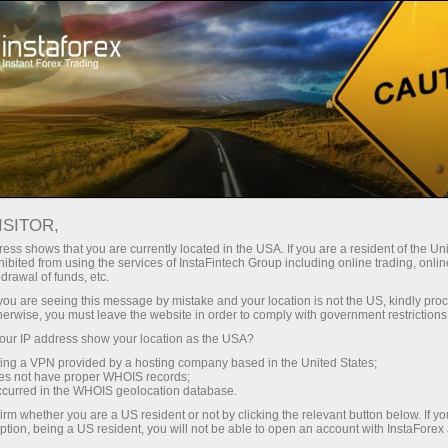
Минимальные
спреды — максимум выгоды
ISITOR,
ess shows that you are currently located in the USA. If you are a resident of the Uni
Бонус 30%
ibited from using the services of InstaFintech Group including online trading, online
С InstaForex вы получаете
drawal of funds, etc.
доступ к действительно
на каждый депозит
k you are seeing this message by mistake and your location is not the US, kindly pro
конкурентным возможностям:
herwise, you must leave the website in order to comply with government restrictions
кредитное плечо до 1:5000, одни
ur IP address show your location as the USA?
Скорость
из лучших спредов и комиссий
sing a VPN provided by a hosting company based in the United States;
на рынке, а также
oes not have proper WHOIS records;
в трейдинге и на трассе
occurred in the WHOIS geolocation database.
привлекательные условия для
irm whether you are a US resident or not by clicking the relevant button below. If y
торговли акциями и индексами
ption, being a US resident, you will not be able to open an account with InstaForex
Ваш личный джекпот подарков
Мы разработали бонусную