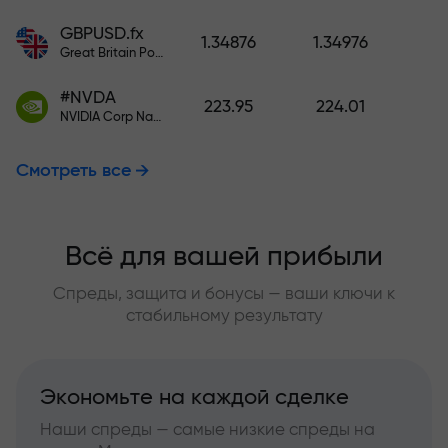
GBPUSD.fx
1.34876
1.34976
Great Britain Pound vs US Dollar
#NVDA
223.95
224.01
NVIDIA Corp Nasdaq Stock Exchange (Nasdaq) USD
Смотреть все
Всё для вашей прибыли
Спреды, защита и бонусы — ваши ключи к
стабильному результату
Экономьте на каждой сделке
Наши спреды — самые низкие спреды на