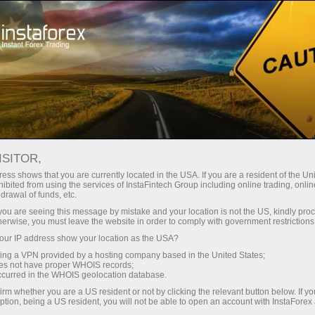
Минимальные
спреды — максимум выгоды
ISITOR,
ess shows that you are currently located in the USA. If you are a resident of the Uni
Бонус 30%
ibited from using the services of InstaFintech Group including online trading, online
С InstaForex вы получаете
drawal of funds, etc.
доступ к действительно
на каждый депозит
k you are seeing this message by mistake and your location is not the US, kindly pro
конкурентным возможностям:
herwise, you must leave the website in order to comply with government restrictions
кредитное плечо до 1:5000, одни
ur IP address show your location as the USA?
Скорость
из лучших спредов и комиссий
sing a VPN provided by a hosting company based in the United States;
на рынке, а также
oes not have proper WHOIS records;
в трейдинге и на трассе
occurred in the WHOIS geolocation database.
привлекательные условия для
irm whether you are a US resident or not by clicking the relevant button below. If y
торговли акциями и индексами
ption, being a US resident, you will not be able to open an account with InstaForex
Ваш личный джекпот подарков
Мы разработали бонусную