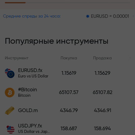
пополнение счёта
EURUSD = 0.00001
GBPUSD 
Средние спреды за 24 часа:
Программа страхования рисков
возмещает ваши убытки и
гарантирует утроение прибыли
Популярные инструменты
в течение 6 месяцев. Торгуйте
спокойно — ваш капитал
защищен!
Инструмент
Покупка
Продажа
Сп
EURUSD.fx
1.15619
1.15629
Пополните счёт — и получите
Euro vs US Dollar
бонус в 1000 раз больше вашего
депозита. X1000 — это не
#Bitcoin
65107.57
65107.82
опечатка. Чем больше депозит,
Bitcoin
тем выше множитель.
GOLD.m
4346.79
4346.91
USDJPY.fx
158.687
158.694
US Dollar vs Japanese Yen