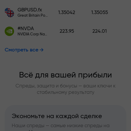
GBPUSD.fx
1.35042
1.35055
Great Britain Pound vs US Dollar
#NVDA
223.95
224.01
NVIDIA Corp Nasdaq Stock Exchange (Nasdaq) USD
Смотреть все
Всё для вашей прибыли
Спреды, защита и бонусы — ваши ключи к
стабильному результату
Экономьте на каждой сделке
Наши спреды — самые низкие спреды на