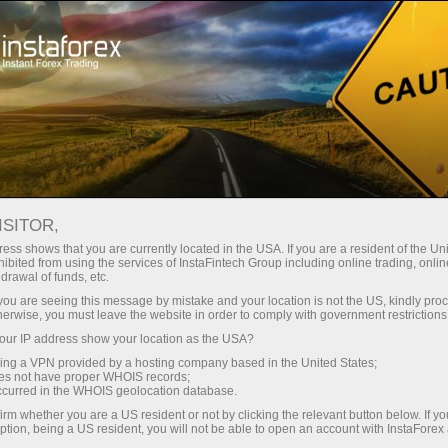
Минимальные
спреды — максимум выгоды
ISITOR,
ess shows that you are currently located in the USA. If you are a resident of the Uni
Бонус 30%
ibited from using the services of InstaFintech Group including online trading, online
С InstaForex вы получаете
drawal of funds, etc.
доступ к действительно
на каждый депозит
k you are seeing this message by mistake and your location is not the US, kindly pro
конкурентным возможностям:
herwise, you must leave the website in order to comply with government restrictions
кредитное плечо до 1:5000, одни
ur IP address show your location as the USA?
Скорость
из лучших спредов и комиссий
sing a VPN provided by a hosting company based in the United States;
на рынке, а также
oes not have proper WHOIS records;
в трейдинге и на трассе
occurred in the WHOIS geolocation database.
привлекательные условия для
irm whether you are a US resident or not by clicking the relevant button below. If y
торговли акциями и индексами
ption, being a US resident, you will not be able to open an account with InstaForex
Ваш личный джекпот подарков
Мы разработали бонусную