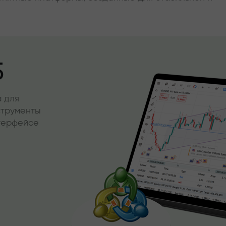
5
 для
струменты
нтерфейсе