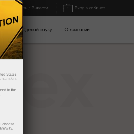
Пополнить / Вывести
Вход в кабинет
кции
Сделай паузу
О компании
rex
ted States,
 transfers,
ceed to the
.
ou choose
 anyway.