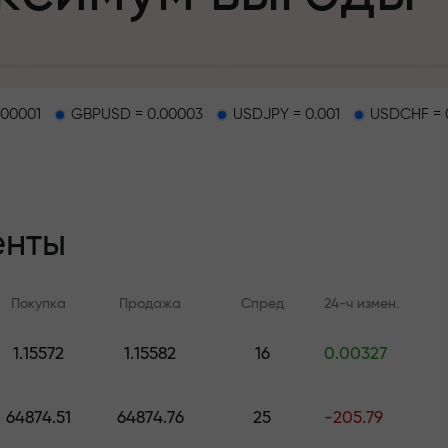
.00001
GBPUSD = 0.00003
USDJPY = 0.001
USDCHF = 
епозит
енты
и на трассе
Покупка
Продажа
Спред
24-ч измен.
т
.
1.15572
1.15582
16
0.00327
Онлайн-обучение
Аналитика FX.C
джекпот подар
Учитесь торговать с нуля —
Ежедневные прогноз
64874.51
64874.76
25
-205.79
курсы и вебинары для всех
Форекс, крипто и ф
уровней