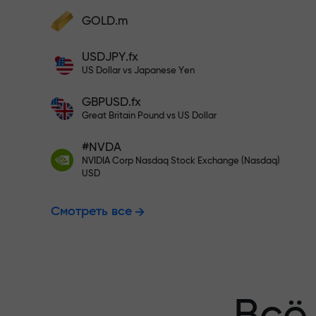
Пополните на $333 — выбирайт
GOLD.m
Пополните счёт — и получите бонус в
1000 раз больше вашего депозита.
USDJPY.fx
Торгуйте бе
X1000 — это не опечатка. Чем больше
US Dollar vs Japanese Yen
депозит, тем выше множитель.
GBPUSD.fx
гарантируем
Great Britain Pound vs US Dollar
#NVDA
NVIDIA Corp Nasdaq Stock Exchange (Nasdaq)
Бонус до X1
USD
Смотреть все
множитель н