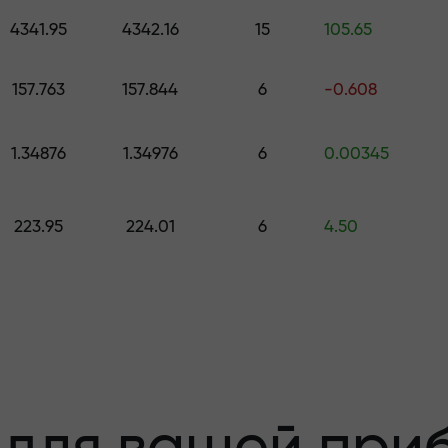
е подарок стоимостью до $1,500
4341.95
4342.16
15
105.65
з риска —мы
157.763
157.844
6
-0.608
1.34876
1.34976
6
0.00345
 вашу прибыль
223.95
224.01
6
4.50
000 —самый кру
а рынке