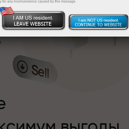
y for any inconvenience caused by this message.
и
е
ксимум выгоды
и