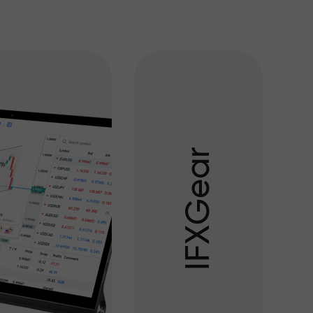
r
a
e
G
X
F
I