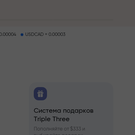
0.00004
USDCAD = 0.00003
O
Система подарков
Бону
ков
Triple Three
ы по
Участв
ьючерсам
InstaF
Пополняйте от $333 и
прибы