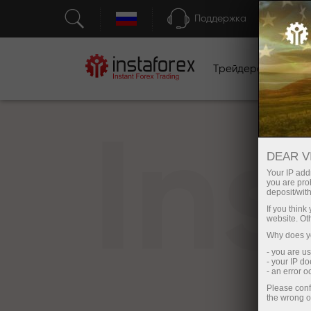
Поддержка
Трейдерам
Н
In
DEAR V
Your IP addr
you are proh
deposit/with
If you thin
website. Ot
Why does yo
- you are u
- your IP d
- an error 
Please conf
the wrong o