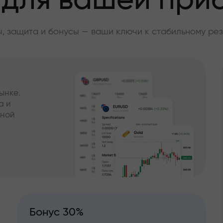
 для вашей при
, защита и бонусы — ваши ключи к стабильному рез
ынке.
а и
чной
Бонус 30%