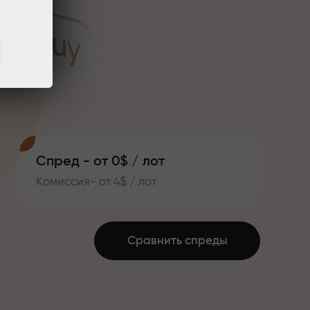
Спред - от 0$ / лот
Комиссия- от 4$ / лот
Сравнить спреды