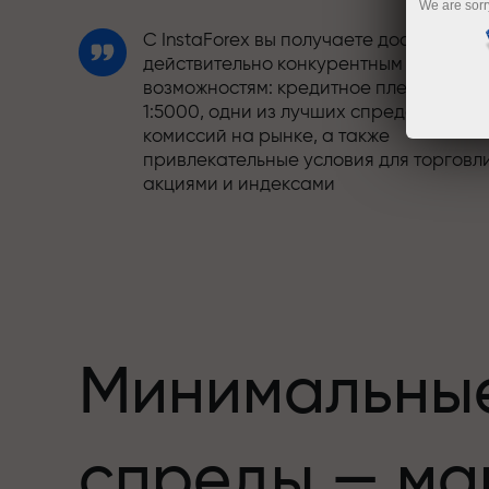
We are sorr
С InstaForex вы получаете доступ к
действительно конкурентным
возможностям: кредитное плечо до
1:5000, одни из лучших спредов и
комиссий на рынке, а также
привлекательные условия для торговл
акциями и индексами
Мы разработали бонусную систему,
етов,
которая делает торговлю ещё
привлекательнее. Каждый клиент
InstaForex может получить до 30% при
пополнении счёта, а также
воспользоваться другими акциями и
Минимальны
предложениями
Скорость трассы и скорость сделок —
спреды — ма
схожи в своих ценностях. Алеш
Лопрайс привносит элементы драйва 