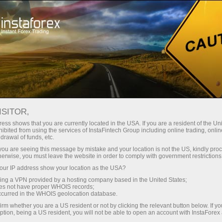
Открыть торговый счёт
Торговые платформы
ачинающим
Инвесторам
Партнерам
Промоа
staFo
ISITOR,
ess shows that you are currently located in the USA. If you are a resident of the Uni
ibited from using the services of InstaFintech Group including online trading, online
drawal of funds, etc.
k you are seeing this message by mistake and your location is not the US, kindly pro
herwise, you must leave the website in order to comply with government restrictions
ur IP address show your location as the USA?
sing a VPN provided by a hosting company based in the United States;
oes not have proper WHOIS records;
occurred in the WHOIS geolocation database.
irm whether you are a US resident or not by clicking the relevant button below. If y
ption, being a US resident, you will not be able to open an account with InstaForex