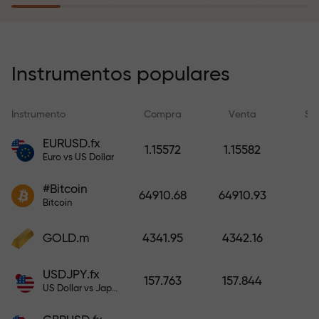
recargar su cuenta.
El programa de seguro de riesgos
compensa sus pérdidas y
Instrumentos populares
garantiza triplicar el beneficio
durante 6 meses. ¡Opere con
Instrumento
Compra
Venta
Sp
tranquilidad: su capital está
protegido!
EURUSD.fx
1.15572
1.15582
Euro vs US Dollar
Recargue la cuenta y obtenga un
#Bitcoin
bono mil veces mayor que su
64910.68
64910.93
Bitcoin
depósito. X1000 no es un error
tipográfico. Cuanto mayor sea el
GOLD.m
4341.95
4342.16
depósito, mayor será el
multiplicador.
USDJPY.fx
157.763
157.844
US Dollar vs Japanese Yen