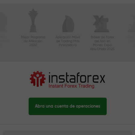
 Más
Mejor Programa
Aplicación Móvil
Bróker de Forex
Best
n Asia
de Afiliación
de Trading Más
del Año en
Tec
20
2020
Innovadora
Money Expo
Abu Dhabi 2025
Abra una cuenta de operaciones