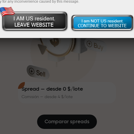
y for any inconvenience caused by this message.
de bonos que hace el trading aún
InstaForex
Recargue por $333 — elija un regalo de hasta
más atractivo. Cada cliente de
InstaForex puede recibir hasta un
$1,500
30% al recargar su cuenta,
Opere sin riesgo — garantizamos su
además de aprovechar otras
beneficio
promociones y ofertas.
La velocidad de la pista y la
Bono de hasta X1000 — el
velocidad de las operaciones
multiplicador más grande del
comparten los mismos valores.
Ales Loprais aporta elementos de
mercado
adrenalina y disciplina al mundo
del trading, siendo socio de
Spread — desde 0 $/lote
InstaForex e inspirando a los
Comisión — desde 4 $/lote
clientes a alcanzar metas
ambiciosas.
Damos regalos reales — no bonos
ni códigos promocionales. Cada
cliente de InstaForex recibe un
Comparar spreads
iPhone, un MacBook o el viaje de
sus sueños simplemente por