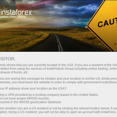
Spreads mínimos
— máximo beneficio
ISITOR,
ess shows that you are currently located in the USA. If you are a resident of the Uni
Bono del 30%
ibited from using the services of InstaFintech Group including online trading, online
Con InstaForex obtiene acceso a
drawal of funds, etc.
oportunidades realmente
en cada depósito
k you are seeing this message by mistake and your location is not the US, kindly pro
competitivas: apalancamiento de
herwise, you must leave the website in order to comply with government restrictions
hasta 1:5000, unos de los mejores
ur IP address show your location as the USA?
Velocidad
spreads y comisiones del
sing a VPN provided by a hosting company based in the United States;
mercado, así como condiciones
oes not have proper WHOIS records;
en el trading y en la pista
occurred in the WHOIS geolocation database.
atractivas para operar con
irm whether you are a US resident or not by clicking the relevant button below. If y
acciones e índices.
ption, being a US resident, you will not be able to open an account with InstaForex
Su propio bote de regalos
Hemos desarrollado un sistema