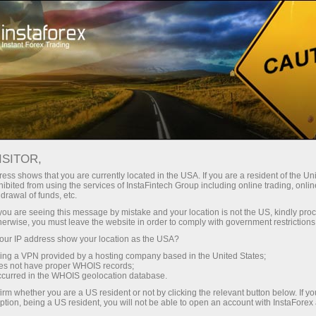
Spreads mínimos
— máximo beneficio
ISITOR,
ess shows that you are currently located in the USA. If you are a resident of the Uni
Bono del 30%
ibited from using the services of InstaFintech Group including online trading, online
Con InstaForex obtiene acceso a
drawal of funds, etc.
oportunidades realmente
en cada depósito
k you are seeing this message by mistake and your location is not the US, kindly pro
competitivas: apalancamiento de
herwise, you must leave the website in order to comply with government restrictions
hasta 1:5000, unos de los mejores
ur IP address show your location as the USA?
Velocidad
spreads y comisiones del
sing a VPN provided by a hosting company based in the United States;
mercado, así como condiciones
oes not have proper WHOIS records;
en el trading y en la pista
occurred in the WHOIS geolocation database.
atractivas para operar con
irm whether you are a US resident or not by clicking the relevant button below. If y
acciones e índices.
ption, being a US resident, you will not be able to open an account with InstaForex
Su propio bote de regalos
Hemos desarrollado un sistema