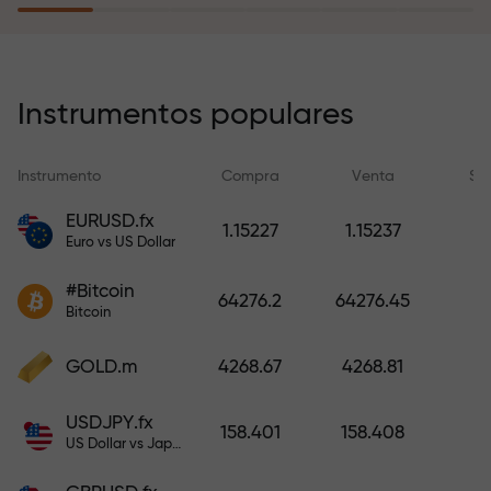
recargar su cuenta.
El programa de seguro de riesgos
compensa sus pérdidas y
Instrumentos populares
garantiza triplicar el beneficio
durante 6 meses. ¡Opere con
Instrumento
Compra
Venta
Sp
tranquilidad: su capital está
protegido!
EURUSD.fx
1.15227
1.15237
Euro vs US Dollar
Recargue la cuenta y obtenga un
#Bitcoin
bono mil veces mayor que su
64276.2
64276.45
Bitcoin
depósito. X1000 no es un error
tipográfico. Cuanto mayor sea el
GOLD.m
4268.67
4268.81
depósito, mayor será el
multiplicador.
USDJPY.fx
158.401
158.408
US Dollar vs Japanese Yen