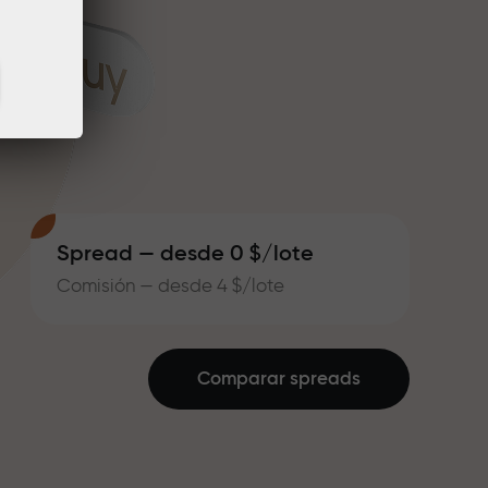
Spread — desde 0 $/lote
Comisión — desde 4 $/lote
Comparar spreads