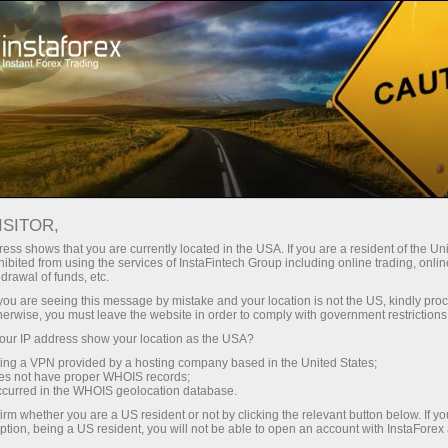
instantánea de la cuenta
Plataforma comercial
Para
Para
Para Socios
Campa
rincipiantes
Inversionistas
staFo
ISITOR,
ess shows that you are currently located in the USA. If you are a resident of the Uni
ibited from using the services of InstaFintech Group including online trading, online
drawal of funds, etc.
k you are seeing this message by mistake and your location is not the US, kindly pro
herwise, you must leave the website in order to comply with government restrictions
ur IP address show your location as the USA?
sing a VPN provided by a hosting company based in the United States;
oes not have proper WHOIS records;
occurred in the WHOIS geolocation database.
irm whether you are a US resident or not by clicking the relevant button below. If y
ption, being a US resident, you will not be able to open an account with InstaForex