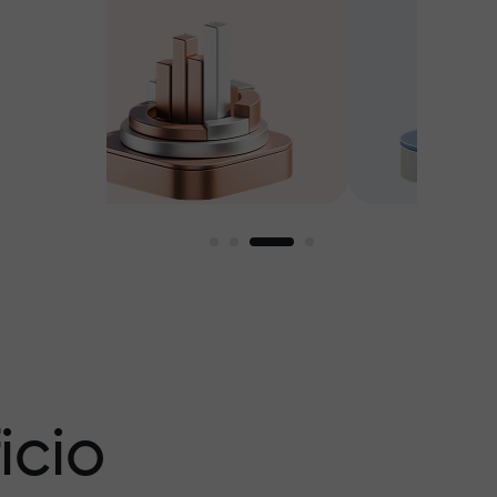
amos
icio