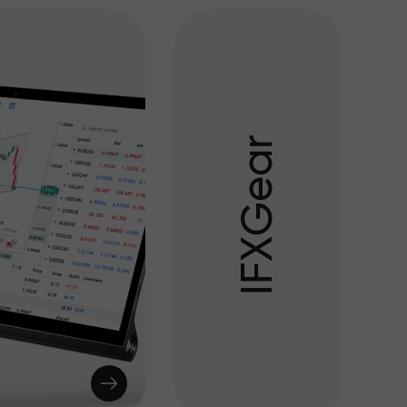
r
a
e
G
X
F
I