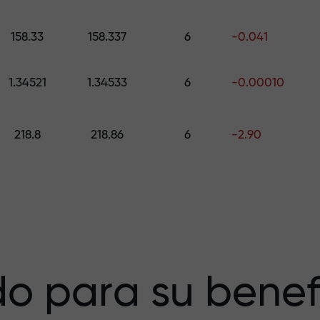
galo de hasta $1,500
158.33
158.337
6
-0.041
esgo — garantiz
1.34521
1.34533
6
-0.00010
218.8
218.86
6
-2.90
a X1000 — el
r más grande del
o para su benef