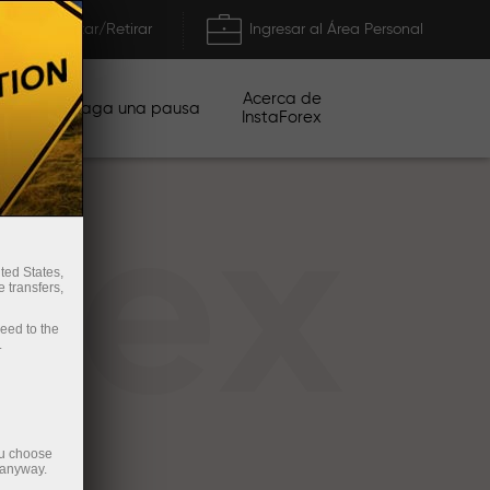
Depositar/Retirar
Ingresar al Área Personal
Acerca de
ñas
Haga una pausa
InstaForex
rex
ted States,
 transfers,
ceed to the
.
ou choose
 anyway.