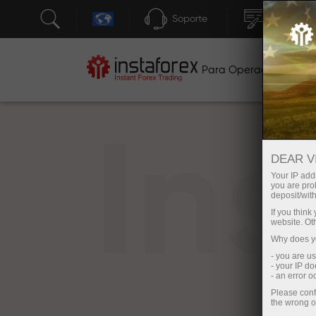
Soporte
Apertura 
Para Operadores
P
In
DEAR V
Your IP addr
you are proh
deposit/with
If you thin
website. Ot
Why does yo
- you are u
- your IP d
- an error 
Please conf
the wrong o