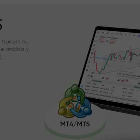
5
 traders de
 análisis y
.