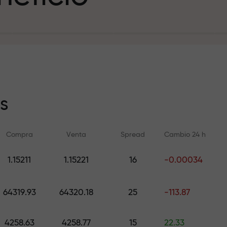
sito
s
Compra
Venta
Spread
Cambio 24 h
y en la pista
1.15211
1.15221
16
-0.00034
Formación en línea
Análisis de FX.C
e de regalos
Aprenda a operar desde cero —
Pronósticos diarios d
64319.93
64320.18
25
-113.87
cursos y seminarios web para
criptomonedas y futu
todos los niveles
4258.63
4258.77
15
22.33