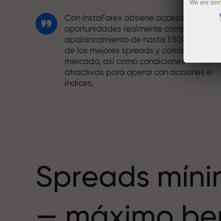
We are sorr
Con InstaForex obtiene acceso a
oportunidades realmente competitivas:
apalancamiento de hasta 1:5000, unos
de los mejores spreads y comisiones del
mercado, así como condiciones
atractivas para operar con acciones e
índices.
Hemos desarrollado un sistema de bono
que hace el trading aún más atractivo.
Cada cliente de InstaForex puede recibi
hasta un 30% al recargar su cuenta,
además de aprovechar otras
promociones y ofertas.
Spreads mín
La velocidad de la pista y la velocidad
— máximo ben
de las operaciones comparten los
mismos valores. Ales Loprais aporta