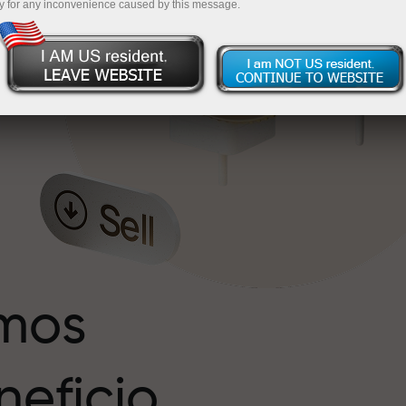
y for any inconvenience caused by this message.
s
r
imos
eficio