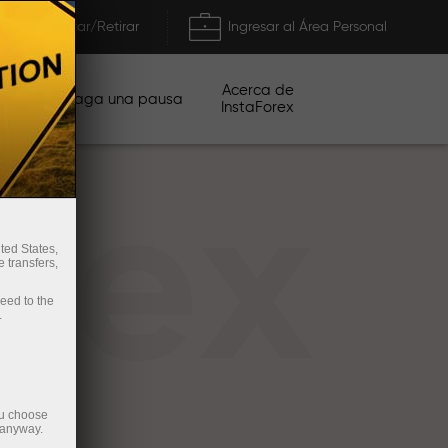
Depositar/Retirar
Ingresar al Área Personal
Acerca de
ñas
Haga una pausa
InstaForex
rex
ted States,
 transfers,
ceed to the
.
ou choose
 anyway.