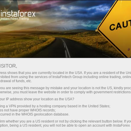
instantánea de la cuenta
Plataforma comercial
Para
Para
Para Socios
Campa
rincipiantes
Inversionistas
staFo
ISITOR,
ess shows that you are currently located in the USA. If you are a resident of the Uni
ibited from using the services of InstaFintech Group including online trading, online
drawal of funds, etc.
k you are seeing this message by mistake and your location is not the US, kindly pro
herwise, you must leave the website in order to comply with government restrictions
ur IP address show your location as the USA?
sing a VPN provided by a hosting company based in the United States;
oes not have proper WHOIS records;
occurred in the WHOIS geolocation database.
irm whether you are a US resident or not by clicking the relevant button below. If y
ption, being a US resident, you will not be able to open an account with InstaForex