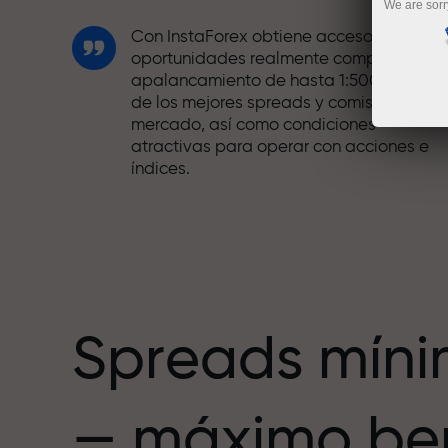
We are sorr
Con InstaForex obtiene acceso a
oportunidades realmente competitivas:
apalancamiento de hasta 1:5000, unos
de los mejores spreads y comisiones del
mercado, así como condiciones
atractivas para operar con acciones e
índices.
Hemos desarrollado un sistema de bono
que hace el trading aún más atractivo.
Cada cliente de InstaForex puede recibi
hasta un 30% al recargar su cuenta,
además de aprovechar otras
promociones y ofertas.
Spreads mín
La velocidad de la pista y la velocidad
— máximo ben
de las operaciones comparten los
mismos valores. Ales Loprais aporta