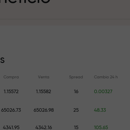
sito
s
Compra
Venta
Spread
Cambio 24 h
y en la pista
1.15572
1.15582
16
0.00327
Formación en línea
Análisis de FX.C
e de regalos
Aprenda a operar desde cero —
Pronósticos diarios d
65026.73
65026.98
25
48.33
cursos y seminarios web para
criptomonedas y futu
todos los niveles
4341.95
4342.16
15
105.65