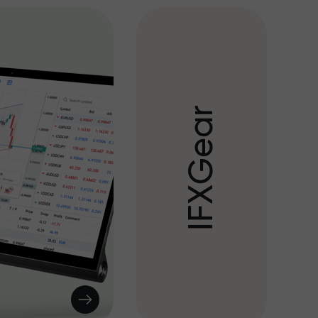
r
a
e
G
X
F
I