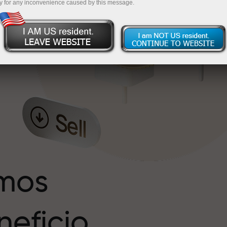
y for any inconvenience caused by this message.
s
r
imos
eficio