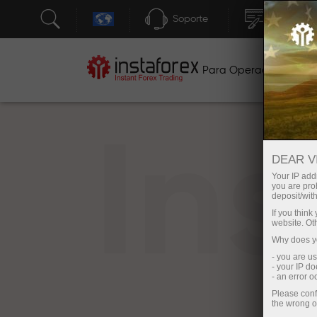
Soporte
Apertura 
Para Operadores
P
In
DEAR V
Your IP addr
you are proh
deposit/with
If you thin
website. Ot
Why does yo
- you are u
- your IP d
- an error 
Please conf
the wrong o