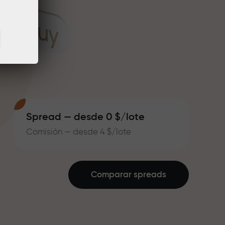
Spread — desde 0 $/lote
Comisión — desde 4 $/lote
Comparar spreads