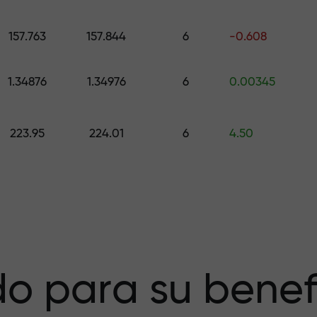
galo de hasta $1,500
157.763
157.844
6
-0.608
esgo — garantiz
1.34876
1.34976
6
0.00345
223.95
224.01
6
4.50
a X1000 — el
r más grande del
o para su benef