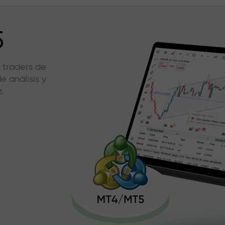
5
 traders de
 análisis y
.