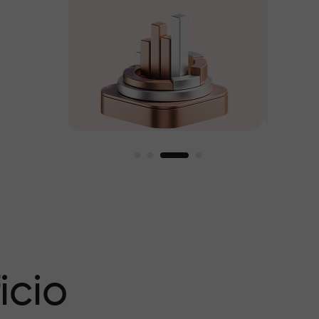
amos
icio