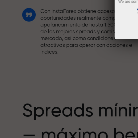
We are sorr
Con InstaForex obtiene acceso a
oportunidades realmente competitivas:
apalancamiento de hasta 1:5000, unos
de los mejores spreads y comisiones del
mercado, así como condiciones
atractivas para operar con acciones e
índices.
Hemos desarrollado un sistema de bono
que hace el trading aún más atractivo.
Cada cliente de InstaForex puede recibi
hasta un 30% al recargar su cuenta,
además de aprovechar otras
promociones y ofertas.
Spreads mín
La velocidad de la pista y la velocidad
— máximo ben
de las operaciones comparten los
mismos valores. Ales Loprais aporta