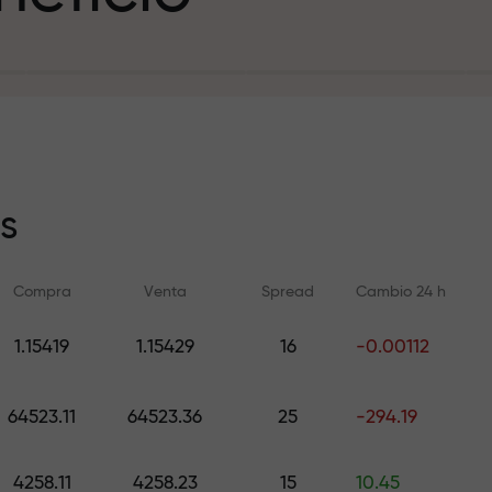
sito
s
Compra
Venta
Spread
Cambio 24 h
y en la pista
1.15419
1.15429
16
-0.00112
Formación en línea
Análisis de FX.C
e de regalos
Aprenda a operar desde cero —
Pronósticos diarios d
64523.11
64523.36
25
-294.19
cursos y seminarios web para
criptomonedas y futu
todos los niveles
4258.11
4258.23
15
10.45