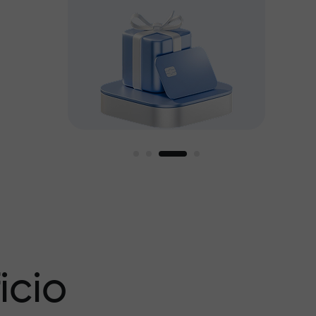
amos
icio