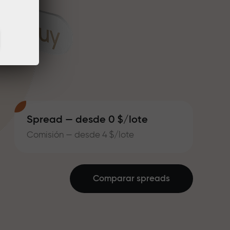
Spread — desde 0 $/lote
Comisión — desde 4 $/lote
Comparar spreads