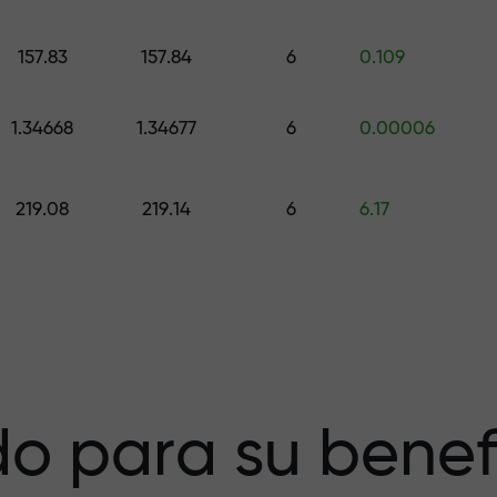
galo de hasta $1,500
157.83
157.84
6
0.109
esgo — garantiz
1.34668
1.34677
6
0.00006
219.08
219.14
6
6.17
a X1000 — el
r más grande del
o para su benef