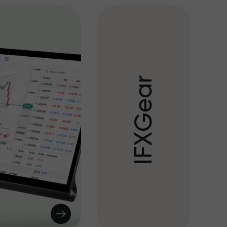
r
a
e
G
X
F
I