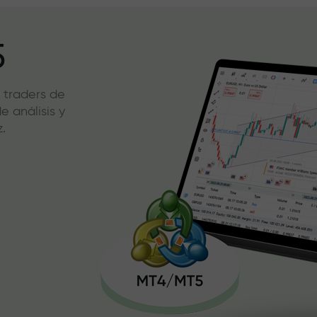
5
 traders de
 análisis y
.