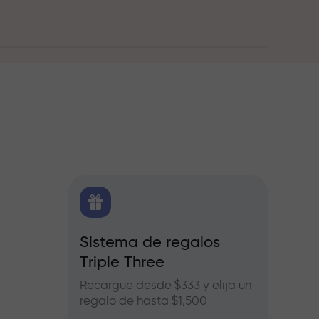
O
Sistema de regalos
Bonos
Triple Three
e Forex,
Partic
ros
InstaF
Recargue desde $333 y elija un
benefic
regalo de hasta $1,500