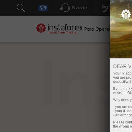
Soporte
Apertura 
Para Operadores
P
In
DEAR V
Your IP addr
you are proh
deposit/with
If you thin
website. Ot
Why does yo
- you are u
- your IP d
- an error 
Please conf
the wrong o