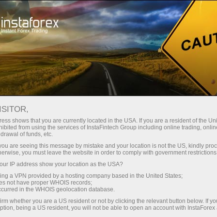
instantánea de la cuenta
Plataforma comercial
Para
Para
Para Socios
Campa
rincipiantes
Inversionistas
staFo
ISITOR,
ess shows that you are currently located in the USA. If you are a resident of the Uni
ibited from using the services of InstaFintech Group including online trading, online
drawal of funds, etc.
k you are seeing this message by mistake and your location is not the US, kindly pro
herwise, you must leave the website in order to comply with government restrictions
ur IP address show your location as the USA?
sing a VPN provided by a hosting company based in the United States;
oes not have proper WHOIS records;
occurred in the WHOIS geolocation database.
irm whether you are a US resident or not by clicking the relevant button below. If y
ption, being a US resident, you will not be able to open an account with InstaForex