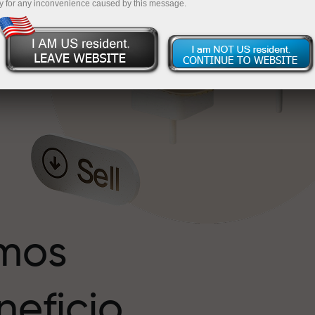
y for any inconvenience caused by this message.
s
r
imos
eficio