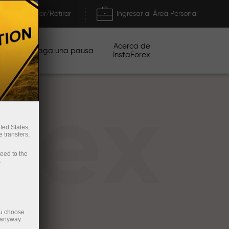
Depositar/Retirar
Ingresar al Área Personal
Acerca de
ñas
Haga una pausa
InstaForex
rex
ted States,
 transfers,
ceed to the
.
ou choose
 anyway.