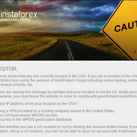
Spreads mínimos
— máximo beneficio
ISITOR,
ess shows that you are currently located in the USA. If you are a resident of the Uni
Bono del 30%
ibited from using the services of InstaFintech Group including online trading, online
Con InstaForex obtiene acceso a
drawal of funds, etc.
oportunidades realmente
en cada depósito
k you are seeing this message by mistake and your location is not the US, kindly pro
competitivas: apalancamiento de
herwise, you must leave the website in order to comply with government restrictions
hasta 1:5000, unos de los mejores
ur IP address show your location as the USA?
Velocidad
spreads y comisiones del
sing a VPN provided by a hosting company based in the United States;
mercado, así como condiciones
oes not have proper WHOIS records;
en el trading y en la pista
occurred in the WHOIS geolocation database.
atractivas para operar con
irm whether you are a US resident or not by clicking the relevant button below. If y
acciones e índices.
ption, being a US resident, you will not be able to open an account with InstaForex
Su propio bote de regalos
Hemos desarrollado un sistema