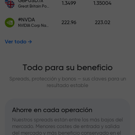
GBPUSD.fx
1.3499
1.35004
Great Britain Pound vs US Dollar
#NVDA
222.96
223.02
NVIDIA Corp Nasdaq Stock Exchange (Nasdaq) USD
Ver todo
Todo para su beneficio
Spreads, protección y bonos — sus claves para un
resultado estable
Ahorre en cada operación
Nuestros spreads están entre los más bajos del
mercado. Menores costes de entrada y salida
del mercado y más beneficio conservado en el