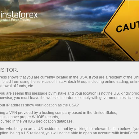
Spreads mínimos
— máximo beneficio
ISITOR,
ess shows that you are currently located in the USA. If you are a resident of the Uni
Bono del 30%
ibited from using the services of InstaFintech Group including online trading, online
Con InstaForex obtiene acceso a
drawal of funds, etc.
oportunidades realmente
en cada depósito
k you are seeing this message by mistake and your location is not the US, kindly pro
competitivas: apalancamiento de
herwise, you must leave the website in order to comply with government restrictions
hasta 1:5000, unos de los mejores
ur IP address show your location as the USA?
Velocidad
spreads y comisiones del
sing a VPN provided by a hosting company based in the United States;
mercado, así como condiciones
oes not have proper WHOIS records;
en el trading y en la pista
occurred in the WHOIS geolocation database.
atractivas para operar con
irm whether you are a US resident or not by clicking the relevant button below. If y
acciones e índices.
ption, being a US resident, you will not be able to open an account with InstaForex
Su propio bote de regalos
Hemos desarrollado un sistema