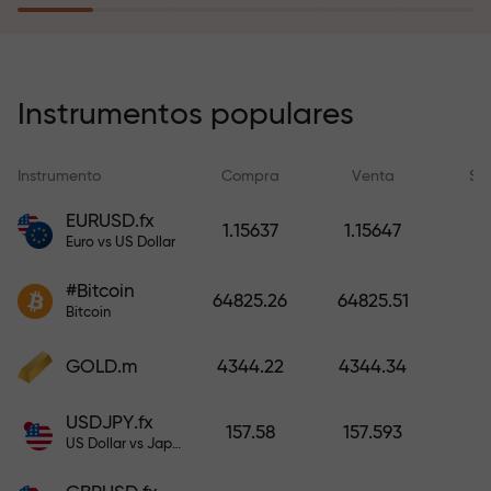
recargar su cuenta.
El programa de seguro de riesgos
compensa sus pérdidas y
Instrumentos populares
garantiza triplicar el beneficio
durante 6 meses. ¡Opere con
Instrumento
Compra
Venta
Sp
tranquilidad: su capital está
protegido!
EURUSD.fx
1.15637
1.15647
Euro vs US Dollar
Recargue la cuenta y obtenga un
#Bitcoin
bono mil veces mayor que su
64825.26
64825.51
Bitcoin
depósito. X1000 no es un error
tipográfico. Cuanto mayor sea el
GOLD.m
4344.22
4344.34
depósito, mayor será el
multiplicador.
USDJPY.fx
157.58
157.593
US Dollar vs Japanese Yen