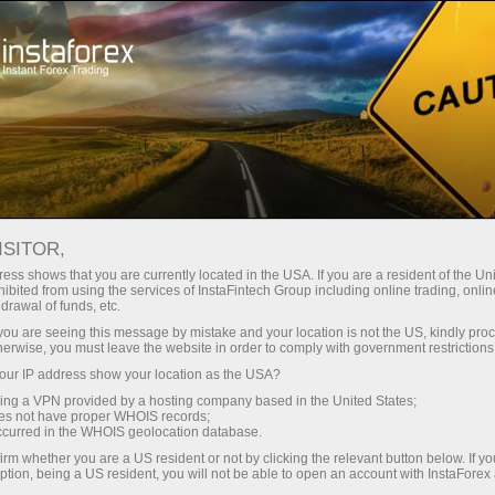
Spreads mínimos
— máximo beneficio
ISITOR,
ess shows that you are currently located in the USA. If you are a resident of the Uni
Bono del 30%
ibited from using the services of InstaFintech Group including online trading, online
Con InstaForex obtiene acceso a
drawal of funds, etc.
oportunidades realmente
en cada depósito
k you are seeing this message by mistake and your location is not the US, kindly pro
competitivas: apalancamiento de
herwise, you must leave the website in order to comply with government restrictions
hasta 1:5000, unos de los mejores
ur IP address show your location as the USA?
Velocidad
spreads y comisiones del
sing a VPN provided by a hosting company based in the United States;
mercado, así como condiciones
oes not have proper WHOIS records;
en el trading y en la pista
occurred in the WHOIS geolocation database.
atractivas para operar con
irm whether you are a US resident or not by clicking the relevant button below. If y
acciones e índices.
ption, being a US resident, you will not be able to open an account with InstaForex
Su propio bote de regalos
Hemos desarrollado un sistema