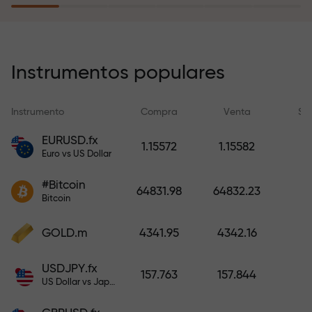
recargar su cuenta.
El programa de seguro de riesgos
compensa sus pérdidas y
Instrumentos populares
garantiza triplicar el beneficio
durante 6 meses. ¡Opere con
Instrumento
Compra
Venta
Sp
tranquilidad: su capital está
protegido!
EURUSD.fx
1.15572
1.15582
Euro vs US Dollar
Recargue la cuenta y obtenga un
#Bitcoin
bono mil veces mayor que su
64831.98
64832.23
Bitcoin
depósito. X1000 no es un error
tipográfico. Cuanto mayor sea el
GOLD.m
4341.95
4342.16
depósito, mayor será el
multiplicador.
USDJPY.fx
157.763
157.844
US Dollar vs Japanese Yen