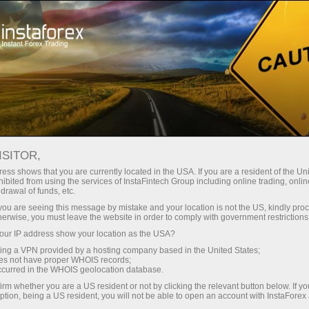
Spreads mínimos
— máximo beneficio
ISITOR,
ess shows that you are currently located in the USA. If you are a resident of the Uni
Bono del 30%
ibited from using the services of InstaFintech Group including online trading, online
Con InstaForex obtiene acceso a
drawal of funds, etc.
oportunidades realmente
en cada depósito
k you are seeing this message by mistake and your location is not the US, kindly pro
competitivas: apalancamiento de
herwise, you must leave the website in order to comply with government restrictions
hasta 1:5000, unos de los mejores
ur IP address show your location as the USA?
Velocidad
spreads y comisiones del
sing a VPN provided by a hosting company based in the United States;
mercado, así como condiciones
oes not have proper WHOIS records;
en el trading y en la pista
occurred in the WHOIS geolocation database.
atractivas para operar con
irm whether you are a US resident or not by clicking the relevant button below. If y
acciones e índices.
ption, being a US resident, you will not be able to open an account with InstaForex
Su propio bote de regalos
Hemos desarrollado un sistema