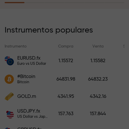
recargar su cuenta.
El programa de seguro de riesgos
compensa sus pérdidas y
Instrumentos populares
garantiza triplicar el beneficio
durante 6 meses. ¡Opere con
Instrumento
Compra
Venta
Sp
tranquilidad: su capital está
protegido!
EURUSD.fx
1.15572
1.15582
Euro vs US Dollar
Recargue la cuenta y obtenga un
#Bitcoin
bono mil veces mayor que su
64831.98
64832.23
Bitcoin
depósito. X1000 no es un error
tipográfico. Cuanto mayor sea el
GOLD.m
4341.95
4342.16
depósito, mayor será el
multiplicador.
USDJPY.fx
157.763
157.844
US Dollar vs Japanese Yen