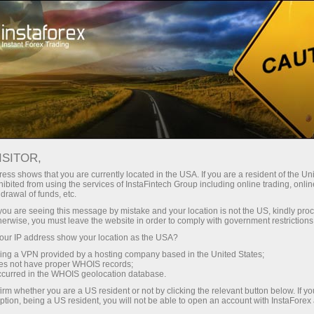
Spreads mínimos
— máximo beneficio
ISITOR,
ess shows that you are currently located in the USA. If you are a resident of the Uni
Bono del 30%
ibited from using the services of InstaFintech Group including online trading, online
Con InstaForex obtiene acceso a
drawal of funds, etc.
oportunidades realmente
en cada depósito
k you are seeing this message by mistake and your location is not the US, kindly pro
competitivas: apalancamiento de
herwise, you must leave the website in order to comply with government restrictions
hasta 1:5000, unos de los mejores
ur IP address show your location as the USA?
Velocidad
spreads y comisiones del
sing a VPN provided by a hosting company based in the United States;
mercado, así como condiciones
oes not have proper WHOIS records;
en el trading y en la pista
occurred in the WHOIS geolocation database.
atractivas para operar con
irm whether you are a US resident or not by clicking the relevant button below. If y
acciones e índices.
ption, being a US resident, you will not be able to open an account with InstaForex
Su propio bote de regalos
Hemos desarrollado un sistema