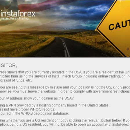
Spreads mínimos
— máximo beneficio
ISITOR,
ess shows that you are currently located in the USA. If you are a resident of the Uni
Bono del 30%
ibited from using the services of InstaFintech Group including online trading, online
Con InstaForex obtiene acceso a
drawal of funds, etc.
oportunidades realmente
en cada depósito
k you are seeing this message by mistake and your location is not the US, kindly pro
competitivas: apalancamiento de
herwise, you must leave the website in order to comply with government restrictions
hasta 1:5000, unos de los mejores
ur IP address show your location as the USA?
Velocidad
spreads y comisiones del
sing a VPN provided by a hosting company based in the United States;
mercado, así como condiciones
oes not have proper WHOIS records;
en el trading y en la pista
occurred in the WHOIS geolocation database.
atractivas para operar con
irm whether you are a US resident or not by clicking the relevant button below. If y
acciones e índices.
ption, being a US resident, you will not be able to open an account with InstaForex
Su propio bote de regalos
Hemos desarrollado un sistema