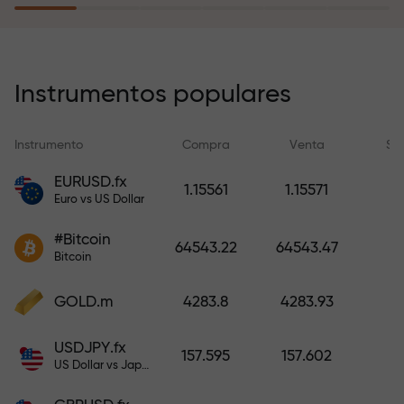
recargar su cuenta.
El programa de seguro de riesgos
compensa sus pérdidas y
Instrumentos populares
garantiza triplicar el beneficio
durante 6 meses. ¡Opere con
Instrumento
Compra
Venta
Sp
tranquilidad: su capital está
protegido!
EURUSD.fx
1.15561
1.15571
Euro vs US Dollar
Recargue la cuenta y obtenga un
#Bitcoin
bono mil veces mayor que su
64543.22
64543.47
Bitcoin
depósito. X1000 no es un error
tipográfico. Cuanto mayor sea el
GOLD.m
4283.8
4283.93
depósito, mayor será el
multiplicador.
USDJPY.fx
157.595
157.602
US Dollar vs Japanese Yen