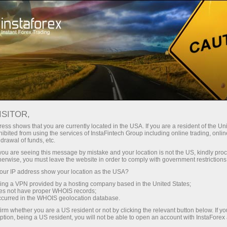
Spreads mínimos
— máximo beneficio
ISITOR,
ess shows that you are currently located in the USA. If you are a resident of the Uni
Bono del 30%
ibited from using the services of InstaFintech Group including online trading, online
Con InstaForex obtiene acceso a
drawal of funds, etc.
oportunidades realmente
en cada depósito
k you are seeing this message by mistake and your location is not the US, kindly pro
competitivas: apalancamiento de
herwise, you must leave the website in order to comply with government restrictions
hasta 1:5000, unos de los mejores
ur IP address show your location as the USA?
Velocidad
spreads y comisiones del
sing a VPN provided by a hosting company based in the United States;
mercado, así como condiciones
oes not have proper WHOIS records;
en el trading y en la pista
occurred in the WHOIS geolocation database.
atractivas para operar con
irm whether you are a US resident or not by clicking the relevant button below. If y
acciones e índices.
ption, being a US resident, you will not be able to open an account with InstaForex
Su propio bote de regalos
Hemos desarrollado un sistema