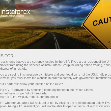
Spreads mínimos
— máximo beneficio
ISITOR,
ess shows that you are currently located in the USA. If you are a resident of the Uni
Bono del 30%
ibited from using the services of InstaFintech Group including online trading, online
Con InstaForex obtiene acceso a
drawal of funds, etc.
oportunidades realmente
en cada depósito
k you are seeing this message by mistake and your location is not the US, kindly pro
competitivas: apalancamiento de
herwise, you must leave the website in order to comply with government restrictions
hasta 1:5000, unos de los mejores
ur IP address show your location as the USA?
Velocidad
spreads y comisiones del
sing a VPN provided by a hosting company based in the United States;
mercado, así como condiciones
oes not have proper WHOIS records;
en el trading y en la pista
occurred in the WHOIS geolocation database.
atractivas para operar con
irm whether you are a US resident or not by clicking the relevant button below. If y
acciones e índices.
ption, being a US resident, you will not be able to open an account with InstaForex
Su propio bote de regalos
Hemos desarrollado un sistema