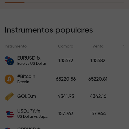
recargar su cuenta.
El programa de seguro de riesgos
compensa sus pérdidas y
Instrumentos populares
garantiza triplicar el beneficio
durante 6 meses. ¡Opere con
Instrumento
Compra
Venta
Sp
tranquilidad: su capital está
protegido!
EURUSD.fx
1.15572
1.15582
Euro vs US Dollar
Recargue la cuenta y obtenga un
#Bitcoin
bono mil veces mayor que su
65220.56
65220.81
Bitcoin
depósito. X1000 no es un error
tipográfico. Cuanto mayor sea el
GOLD.m
4341.95
4342.16
depósito, mayor será el
multiplicador.
USDJPY.fx
157.763
157.844
US Dollar vs Japanese Yen