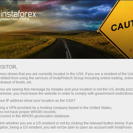
Spreads mínimos
— máximo beneficio
ISITOR,
ess shows that you are currently located in the USA. If you are a resident of the Uni
Bono del 30%
ibited from using the services of InstaFintech Group including online trading, online
Con InstaForex obtiene acceso a
drawal of funds, etc.
oportunidades realmente
en cada depósito
k you are seeing this message by mistake and your location is not the US, kindly pro
competitivas: apalancamiento de
herwise, you must leave the website in order to comply with government restrictions
hasta 1:5000, unos de los mejores
ur IP address show your location as the USA?
Velocidad
spreads y comisiones del
sing a VPN provided by a hosting company based in the United States;
mercado, así como condiciones
oes not have proper WHOIS records;
en el trading y en la pista
occurred in the WHOIS geolocation database.
atractivas para operar con
irm whether you are a US resident or not by clicking the relevant button below. If y
acciones e índices.
ption, being a US resident, you will not be able to open an account with InstaForex
Su propio bote de regalos
Hemos desarrollado un sistema