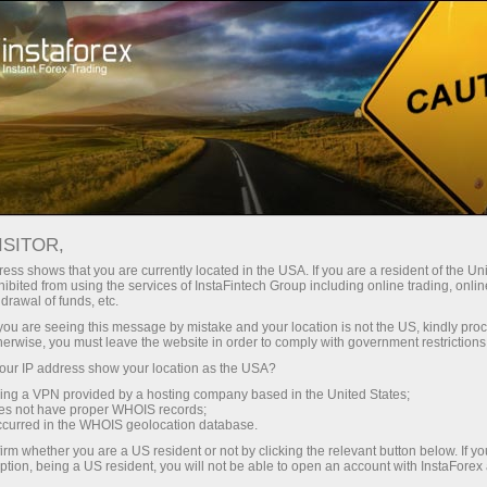
Spreads mínimos
— máximo beneficio
ISITOR,
ess shows that you are currently located in the USA. If you are a resident of the Uni
Bono del 30%
ibited from using the services of InstaFintech Group including online trading, online
Con InstaForex obtiene acceso a
drawal of funds, etc.
oportunidades realmente
en cada depósito
k you are seeing this message by mistake and your location is not the US, kindly pro
competitivas: apalancamiento de
herwise, you must leave the website in order to comply with government restrictions
hasta 1:5000, unos de los mejores
ur IP address show your location as the USA?
Velocidad
spreads y comisiones del
sing a VPN provided by a hosting company based in the United States;
mercado, así como condiciones
oes not have proper WHOIS records;
en el trading y en la pista
occurred in the WHOIS geolocation database.
atractivas para operar con
irm whether you are a US resident or not by clicking the relevant button below. If y
acciones e índices.
ption, being a US resident, you will not be able to open an account with InstaForex
Su propio bote de regalos
Hemos desarrollado un sistema