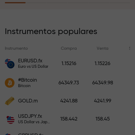
recargar su cuenta.
El programa de seguro de riesgos
compensa sus pérdidas y
Instrumentos populares
garantiza triplicar el beneficio
durante 6 meses. ¡Opere con
Instrumento
Compra
Venta
Sp
tranquilidad: su capital está
protegido!
EURUSD.fx
1.15216
1.15226
Euro vs US Dollar
Recargue la cuenta y obtenga un
#Bitcoin
bono mil veces mayor que su
64349.73
64349.98
Bitcoin
depósito. X1000 no es un error
tipográfico. Cuanto mayor sea el
GOLD.m
4241.88
4241.99
depósito, mayor será el
multiplicador.
USDJPY.fx
158.442
158.45
US Dollar vs Japanese Yen