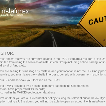
Spreads mínimos
— máximo beneficio
ISITOR,
ess shows that you are currently located in the USA. If you are a resident of the Uni
Bono del 30%
ibited from using the services of InstaFintech Group including online trading, online
Con InstaForex obtiene acceso a
drawal of funds, etc.
oportunidades realmente
en cada depósito
k you are seeing this message by mistake and your location is not the US, kindly pro
competitivas: apalancamiento de
herwise, you must leave the website in order to comply with government restrictions
hasta 1:5000, unos de los mejores
ur IP address show your location as the USA?
Velocidad
spreads y comisiones del
sing a VPN provided by a hosting company based in the United States;
mercado, así como condiciones
oes not have proper WHOIS records;
en el trading y en la pista
occurred in the WHOIS geolocation database.
atractivas para operar con
irm whether you are a US resident or not by clicking the relevant button below. If y
acciones e índices.
ption, being a US resident, you will not be able to open an account with InstaForex
Su propio bote de regalos
Hemos desarrollado un sistema