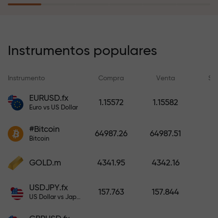
recargar su cuenta.
El programa de seguro de riesgos
compensa sus pérdidas y
Instrumentos populares
garantiza triplicar el beneficio
durante 6 meses. ¡Opere con
Instrumento
Compra
Venta
Sp
tranquilidad: su capital está
protegido!
EURUSD.fx
1.15572
1.15582
Euro vs US Dollar
Recargue la cuenta y obtenga un
#Bitcoin
bono mil veces mayor que su
64987.26
64987.51
Bitcoin
depósito. X1000 no es un error
tipográfico. Cuanto mayor sea el
GOLD.m
4341.95
4342.16
depósito, mayor será el
multiplicador.
USDJPY.fx
157.763
157.844
US Dollar vs Japanese Yen