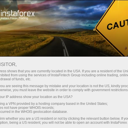
Spreads mínimos
— máximo beneficio
ISITOR,
ess shows that you are currently located in the USA. If you are a resident of the Uni
Bono del 30%
ibited from using the services of InstaFintech Group including online trading, online
Con InstaForex obtiene acceso a
drawal of funds, etc.
oportunidades realmente
en cada depósito
k you are seeing this message by mistake and your location is not the US, kindly pro
competitivas: apalancamiento de
herwise, you must leave the website in order to comply with government restrictions
hasta 1:5000, unos de los mejores
ur IP address show your location as the USA?
Velocidad
spreads y comisiones del
sing a VPN provided by a hosting company based in the United States;
mercado, así como condiciones
oes not have proper WHOIS records;
en el trading y en la pista
occurred in the WHOIS geolocation database.
atractivas para operar con
irm whether you are a US resident or not by clicking the relevant button below. If y
acciones e índices.
ption, being a US resident, you will not be able to open an account with InstaForex
Su propio bote de regalos
Hemos desarrollado un sistema