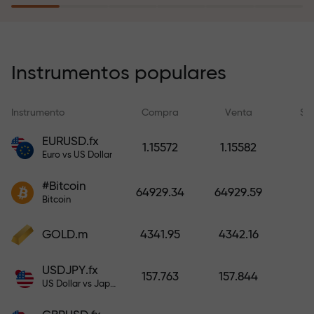
recargar su cuenta.
El programa de seguro de riesgos
compensa sus pérdidas y
Instrumentos populares
garantiza triplicar el beneficio
durante 6 meses. ¡Opere con
Instrumento
Compra
Venta
Sp
tranquilidad: su capital está
protegido!
EURUSD.fx
1.15572
1.15582
Euro vs US Dollar
Recargue la cuenta y obtenga un
#Bitcoin
bono mil veces mayor que su
64929.34
64929.59
Bitcoin
depósito. X1000 no es un error
tipográfico. Cuanto mayor sea el
GOLD.m
4341.95
4342.16
depósito, mayor será el
multiplicador.
USDJPY.fx
157.763
157.844
US Dollar vs Japanese Yen