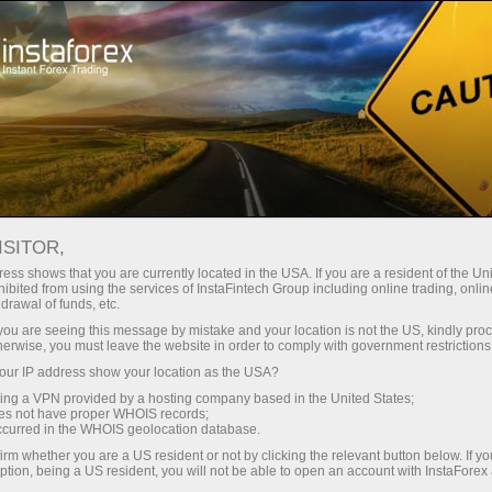
Spreads mínimos
— máximo beneficio
ISITOR,
ess shows that you are currently located in the USA. If you are a resident of the Uni
Bono del 30%
ibited from using the services of InstaFintech Group including online trading, online
Con InstaForex obtiene acceso a
drawal of funds, etc.
oportunidades realmente
en cada depósito
k you are seeing this message by mistake and your location is not the US, kindly pro
competitivas: apalancamiento de
herwise, you must leave the website in order to comply with government restrictions
hasta 1:5000, unos de los mejores
ur IP address show your location as the USA?
Velocidad
spreads y comisiones del
sing a VPN provided by a hosting company based in the United States;
mercado, así como condiciones
oes not have proper WHOIS records;
en el trading y en la pista
occurred in the WHOIS geolocation database.
atractivas para operar con
irm whether you are a US resident or not by clicking the relevant button below. If y
acciones e índices.
ption, being a US resident, you will not be able to open an account with InstaForex
Su propio bote de regalos
Hemos desarrollado un sistema