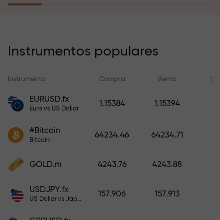
recargar su cuenta.
El programa de seguro de riesgos
compensa sus pérdidas y
Instrumentos populares
garantiza triplicar el beneficio
durante 6 meses. ¡Opere con
Instrumento
Compra
Venta
Sp
tranquilidad: su capital está
protegido!
EURUSD.fx
1.15384
1.15394
Euro vs US Dollar
Recargue la cuenta y obtenga un
#Bitcoin
bono mil veces mayor que su
64234.46
64234.71
Bitcoin
depósito. X1000 no es un error
tipográfico. Cuanto mayor sea el
GOLD.m
4243.76
4243.88
depósito, mayor será el
multiplicador.
USDJPY.fx
157.906
157.913
US Dollar vs Japanese Yen