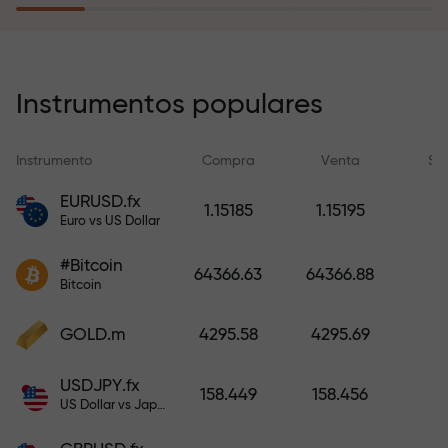
recargar su cuenta.
El programa de seguro de riesgos
compensa sus pérdidas y
Instrumentos populares
garantiza triplicar el beneficio
durante 6 meses. ¡Opere con
Instrumento
Compra
Venta
Sp
tranquilidad: su capital está
protegido!
EURUSD.fx
1.15185
1.15195
Euro vs US Dollar
Recargue la cuenta y obtenga un
#Bitcoin
bono mil veces mayor que su
64366.63
64366.88
Bitcoin
depósito. X1000 no es un error
tipográfico. Cuanto mayor sea el
GOLD.m
4295.58
4295.69
depósito, mayor será el
multiplicador.
USDJPY.fx
158.449
158.456
US Dollar vs Japanese Yen