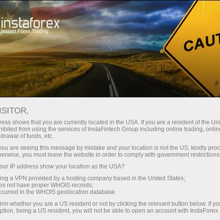
Spreads mínimos
— máximo beneficio
ISITOR,
ess shows that you are currently located in the USA. If you are a resident of the Uni
Bono del 30%
ibited from using the services of InstaFintech Group including online trading, online
Con InstaForex obtiene acceso a
drawal of funds, etc.
oportunidades realmente
en cada depósito
k you are seeing this message by mistake and your location is not the US, kindly pro
competitivas: apalancamiento de
herwise, you must leave the website in order to comply with government restrictions
hasta 1:5000, unos de los mejores
ur IP address show your location as the USA?
Velocidad
spreads y comisiones del
sing a VPN provided by a hosting company based in the United States;
mercado, así como condiciones
oes not have proper WHOIS records;
en el trading y en la pista
occurred in the WHOIS geolocation database.
atractivas para operar con
irm whether you are a US resident or not by clicking the relevant button below. If y
acciones e índices.
ption, being a US resident, you will not be able to open an account with InstaForex
Su propio bote de regalos
Hemos desarrollado un sistema