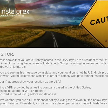
Spreads mínimos
— máximo beneficio
ISITOR,
ess shows that you are currently located in the USA. If you are a resident of the Uni
Bono del 30%
ibited from using the services of InstaFintech Group including online trading, online
Con InstaForex obtiene acceso a
drawal of funds, etc.
oportunidades realmente
en cada depósito
k you are seeing this message by mistake and your location is not the US, kindly pro
competitivas: apalancamiento de
herwise, you must leave the website in order to comply with government restrictions
hasta 1:5000, unos de los mejores
ur IP address show your location as the USA?
Velocidad
spreads y comisiones del
sing a VPN provided by a hosting company based in the United States;
mercado, así como condiciones
oes not have proper WHOIS records;
en el trading y en la pista
occurred in the WHOIS geolocation database.
atractivas para operar con
irm whether you are a US resident or not by clicking the relevant button below. If y
acciones e índices.
ption, being a US resident, you will not be able to open an account with InstaForex
Su propio bote de regalos
Hemos desarrollado un sistema