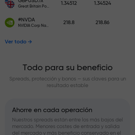
GBPUSD.fx
1.34512
1.34524
Great Britain Pound vs US Dollar
#NVDA
218.8
218.86
NVIDIA Corp Nasdaq Stock Exchange (Nasdaq) USD
Ver todo
Todo para su beneficio
Spreads, protección y bonos — sus claves para un
resultado estable
Ahorre en cada operación
Nuestros spreads están entre los más bajos del
mercado. Menores costes de entrada y salida
del mercado y más beneficio conservado en el