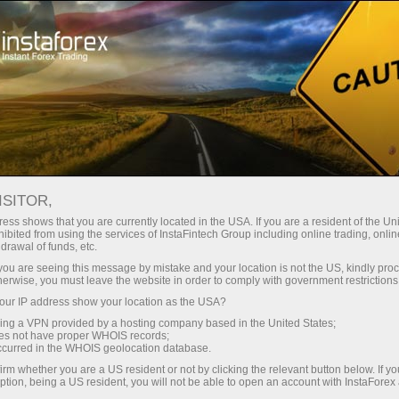
Spreads mínimos
— máximo beneficio
ISITOR,
ess shows that you are currently located in the USA. If you are a resident of the Uni
Bono del 30%
ibited from using the services of InstaFintech Group including online trading, online
Con InstaForex obtiene acceso a
drawal of funds, etc.
oportunidades realmente
en cada depósito
k you are seeing this message by mistake and your location is not the US, kindly pro
competitivas: apalancamiento de
herwise, you must leave the website in order to comply with government restrictions
hasta 1:5000, unos de los mejores
ur IP address show your location as the USA?
Velocidad
spreads y comisiones del
sing a VPN provided by a hosting company based in the United States;
mercado, así como condiciones
oes not have proper WHOIS records;
en el trading y en la pista
occurred in the WHOIS geolocation database.
atractivas para operar con
irm whether you are a US resident or not by clicking the relevant button below. If y
acciones e índices.
ption, being a US resident, you will not be able to open an account with InstaForex
Su propio bote de regalos
Hemos desarrollado un sistema