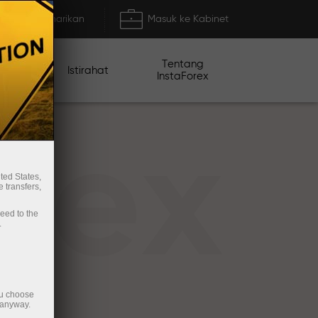
Deposit/Penarikan
Masuk ke Kabinet
Tentang
mo
Istirahat
InstaForex
rex
ted States,
 transfers,
ceed to the
.
ou choose
 anyway.