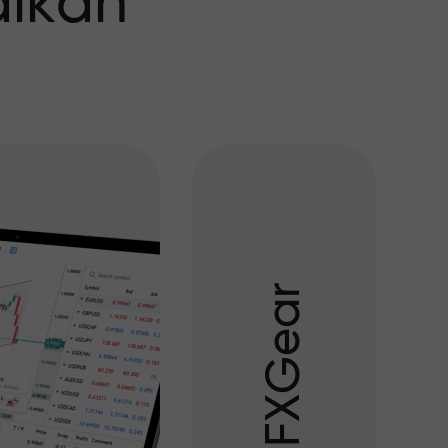
aikan
r
a
e
G
X
F