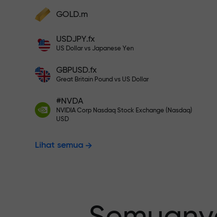
Deposit ke akun Anda $333 — pili
GOLD.m
Lakukan deposit dan terima bonus 1.000
kali lebih besar dari deposit Anda. X100
USDJPY.fx
Trading bebas
bukan salah ketik. Semakin besar
US Dollar vs Japanese Yen
depositnya, semakin tinggi
penggandanya.
GBPUSD.fx
menjamin pro
Great Britain Pound vs US Dollar
#NVDA
NVIDIA Corp Nasdaq Stock Exchange (Nasdaq)
Bonus hingga
USD
Lihat semua
pengganda t