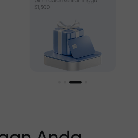
pilih hadiah senilai hingga
$1,500
asar