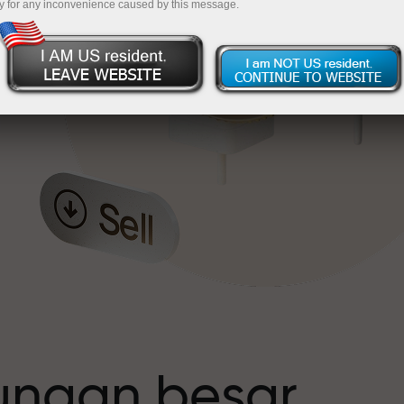
y for any inconvenience caused by this message.
t
tungan besar