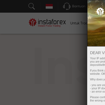
Bantuan
Untuk Traders
U
In
DEAR V
Your IP addr
you are proh
deposit/with
If you thin
website. Ot
Why does yo
- you are u
- your IP d
- an error 
Please conf
the wrong o