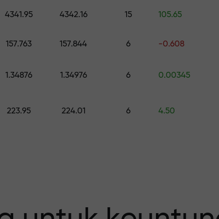
h hadiah senilai hingga $1,500
4341.95
4342.16
15
105.65
0
 risiko — kami
157.763
157.844
6
-0.608
1.34876
1.34976
6
0.00345
fit Anda
223.95
224.01
6
4.50
 X1000 —
erbesar pada p