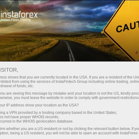
Pembukaan akun instan
Platform Trading
ntuk Pemula
Untuk Investor
Untuk Mitra
Pro
staFo
ISITOR,
ess shows that you are currently located in the USA. If you are a resident of the Uni
ibited from using the services of InstaFintech Group including online trading, online
drawal of funds, etc.
k you are seeing this message by mistake and your location is not the US, kindly pro
herwise, you must leave the website in order to comply with government restrictions
ur IP address show your location as the USA?
sing a VPN provided by a hosting company based in the United States;
oes not have proper WHOIS records;
occurred in the WHOIS geolocation database.
irm whether you are a US resident or not by clicking the relevant button below. If y
ption, being a US resident, you will not be able to open an account with InstaForex