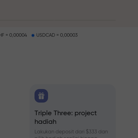
F = 0,00004
USDCAD = 0,00003
alap
 FX.CO
Triple Three: project
Bonus
hadiah
forex,
Ikuti p
tingka
Lakukan deposit dari $333 dan