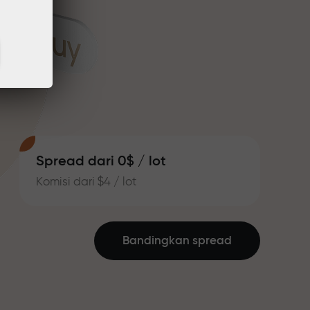
Spread dari 0$ / lot
Komisi dari $4 / lot
Bandingkan spread