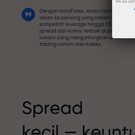
We are sorr
Dengan InstaForex, Anda mendapatkan
akses ke peluang yang benar-benar
kompetitif: leverage hingga 1:5.000,
spread dan komisi terbaik di pasar, dan
kondisi yang menguntungkan untuk
trading saham dan indeks.
Kami telah mengembangkan sistem
bonus yang membuat trading semakin
h
menarik. Setiap klien InstaForex dapat
menerima bonus hingga 30% dari deposi
mereka dan memanfaatkan promosi
serta penawaran spesial lainnya.
Spread
Kecepatan balap dan trading memiliki
kecil — keun
nilai yang sama. Aleš Loprais
menghadirkan unsur-unsur kecepatan