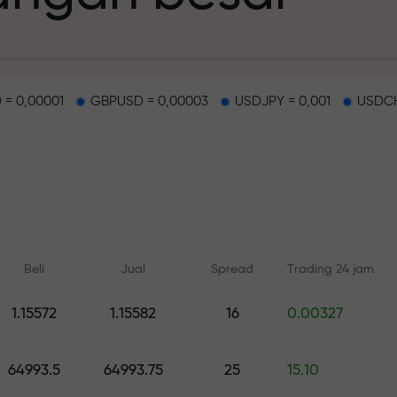
 = 0,00001
GBPUSD = 0,00003
USDJPY = 0,001
USDCH
deposit
g dan di track b
Beli
Jual
Spread
Trading 24 jam
n
1.15572
1.15582
16
0.00327
Pelatihan online
Analisis dengan
ah pribadi Anda
Belajar dari dasar — pelatihan
Prediksi harian untuk 
64993.5
64993.75
25
15.10
dan webinar untuk semua level
crypto, and futures