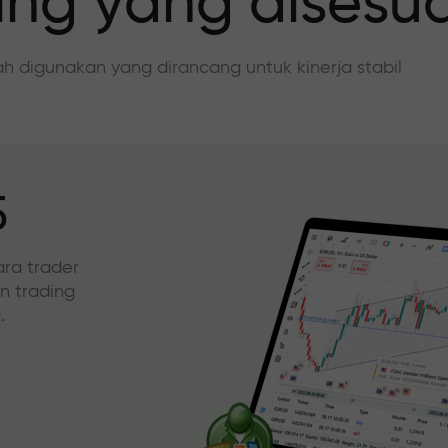
ing yang disesu
dah digunakan yang dirancang untuk kinerja stabil
5
ara trader
an trading
.