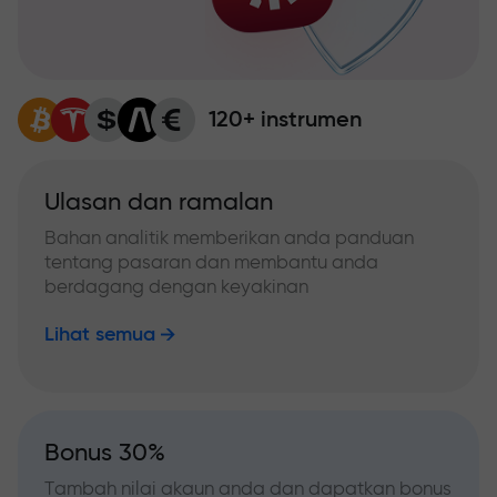
120+ instrumen
Ulasan dan ramalan
Bahan analitik memberikan anda panduan
tentang pasaran dan membantu anda
berdagang dengan keyakinan
Lihat semua
Bonus 30%
Tambah nilai akaun anda dan dapatkan bonus