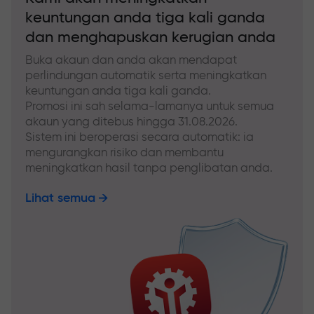
keuntungan anda tiga kali ganda
dan menghapuskan kerugian anda
Buka akaun dan anda akan mendapat
perlindungan automatik serta meningkatkan
keuntungan anda tiga kali ganda.
Promosi ini sah selama-lamanya untuk semua
akaun yang ditebus hingga 31.08.2026.
Sistem ini beroperasi secara automatik: ia
mengurangkan risiko dan membantu
meningkatkan hasil tanpa penglibatan anda.
Lihat semua