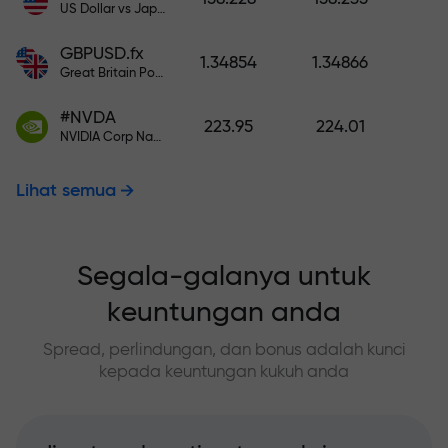
US Dollar vs Japanese Yen
GBPUSD.fx
1.34854
1.34866
Great Britain Pound vs US Dollar
#NVDA
223.95
224.01
NVIDIA Corp Nasdaq Stock Exchange (Nasdaq) USD
Lihat semua
Segala-galanya untuk
keuntungan anda
Spread, perlindungan, dan bonus adalah kunci
kepada keuntungan kukuh anda