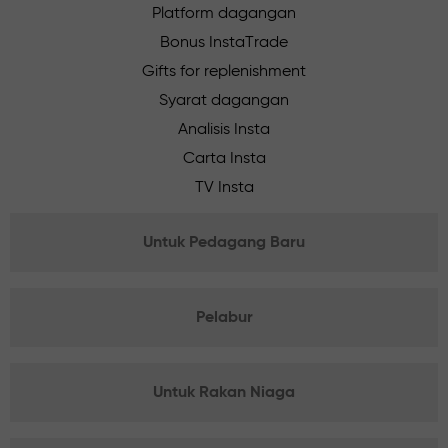
Platform dagangan
Bonus InstaTrade
Gifts for replenishment
Syarat dagangan
Analisis Insta
Carta Insta
TV Insta
Untuk Pedagang Baru
Pelabur
Untuk Rakan Niaga