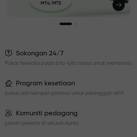
Sokongan 24/7
Pakar tersedia pada bila-bila masa untuk membantu
Program kesetiaan
bonus dan kempen promosi untuk pelanggan aktif
Komuniti pedagang
jutaan peserta di seluruh dunia