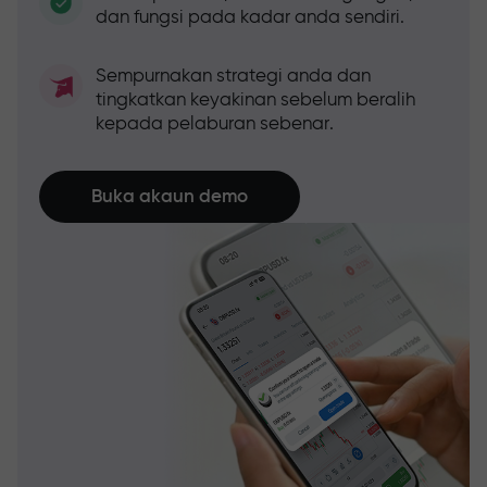
dan fungsi pada kadar anda sendiri.
Sempurnakan strategi anda dan
tingkatkan keyakinan sebelum beralih
kepada pelaburan sebenar.
Buka akaun demo