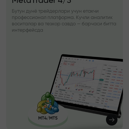
MetaTrader 4/5
Бутун дунё трейдерлари учун етакчи
профессионал платформа. Кучли аналитик
воситалар ва тезкор савдо — барчаси битта
интерфейсда