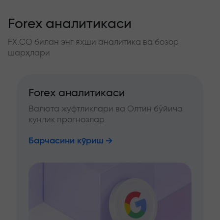
Forex аналитикаси
FX.CO билан энг яхши аналитика ва бозор
шарҳлари
Forex аналитикаси
Валюта жуфтликлари ва Олтин бўйича
кунлик прогнозлар
Барчасини кўриш