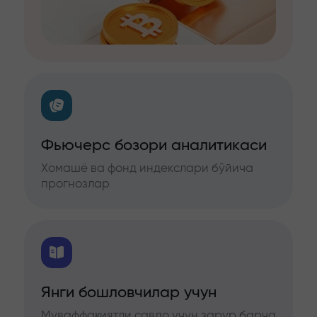
Фьючерс бозори аналитикаси
Хомашё ва фонд индекслари бўйича
прогнозлар
Янги бошловчилар учун
Муваффақиятли савдо учун зарур барча