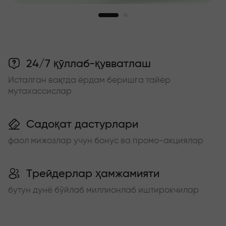
24/7 қўллаб-қувватлаш
Исталган вақтда ёрдам беришга тайёр
мутахассислар
Садоқат дастурлари
фаол мижозлар учун бонус ва промо-акциялар
Трейдерлар ҳамжамияти
бутун дунё бўйлаб миллионлаб иштирокчилар