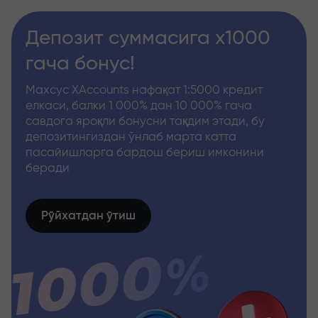
Депозит суммасига x1000
гача бонус!
Махсус XAccounts нафақат 1:5000 кредит
елкаси, балки 1 000% дан 10 000% гача
савдога яроқли бонусни тақдим этади, бу
депозитингиздан ўнлаб марта катта
пасайишларга бардош бериш имконини
беради
Рўйхатдан ўтиш