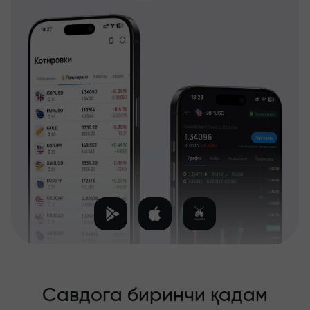
Савдога биринчи қадам