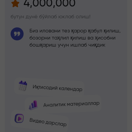
4,000,000
бутун дунё бўйлаб юклаб олиш!
Биз иловани тез қарор қабул қилиш,
бозорни таҳлил қилиш ва ҳисобни
бошқариш учун ишлаб чиқдик
Иқтисодий календар
Аналитик материаллар
Видео дарслар