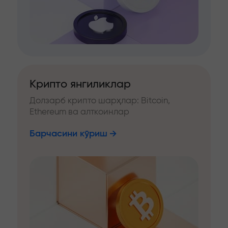
Крипто янгиликлар
Долзарб крипто шарҳлар: Bitcoin,
Ethereum ва алткоинлар
Барчасини кўриш