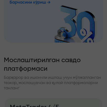
Барчасини кўриш
Мослаштирилган савдо
платформаси
Барқарор ва ишончли ишлаш учун мўлжалланган
тезкор, мослашувчан ва қулай платформаларни
танланг