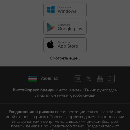
Смотреть еще...
Ўзбекча
ИнстаФорекс бренди
ИнстаФинтех КГнинг рўйхатдан
ўтказилган мулки ҳисобланади
Уведомление о рисках:
все инвестиции связаны с той или
иной степенью риска. Торговля производными финансовыми
инструментами сопряжена с высоким риском быстрой
потери денег из-за кредитного плеча. Воздержитесь от