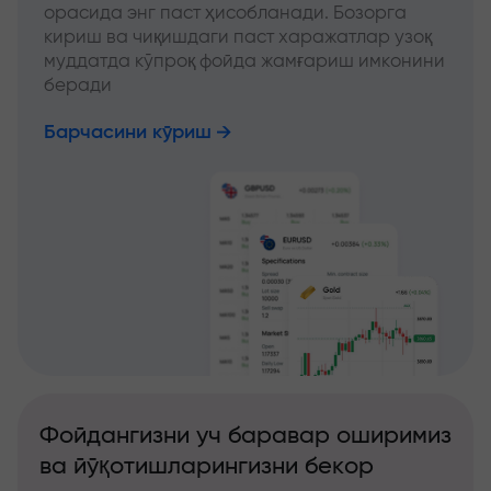
орасида энг паст ҳисобланади. Бозорга
кириш ва чиқишдаги паст харажатлар узоқ
муддатда кўпроқ фойда жамғариш имконини
беради
Барчасини кўриш
Фойдангизни уч баравар оширимиз
ва йўқотишларингизни бекор