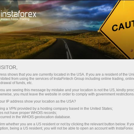
Кичик
спредлар — катта фойда
ISITOR,
ess shows that you are currently located in the USA. If you are a resident of the Uni
Ҳар бир депозит учун
ibited from using the services of InstaFintech Group including online trading, online
InstaForex билан сиз ҳақиқатан
drawal of funds, etc.
рақобатбардош имкониятларга
30% бонус
k you are seeing this message by mistake and your location is not the US, kindly pro
эга бўласиз: 1:5000 гача кредит
herwise, you must leave the website in order to comply with government restrictions
елкаси, бозордаги энг яхши
ur IP address show your location as the USA?
Савдода
спред ва комиссиялардан бири,
sing a VPN provided by a hosting company based in the United States;
шунингдек акциялар ва
oes not have proper WHOIS records;
ва трассада тезлик
occurred in the WHOIS geolocation database.
индекслар билан савдо қилиш
irm whether you are a US resident or not by clicking the relevant button below. If y
учун қулай шартлар.
ption, being a US resident, you will not be able to open an account with InstaForex
Шахсий совға жекпоти
Биз савдони янада жозибадор