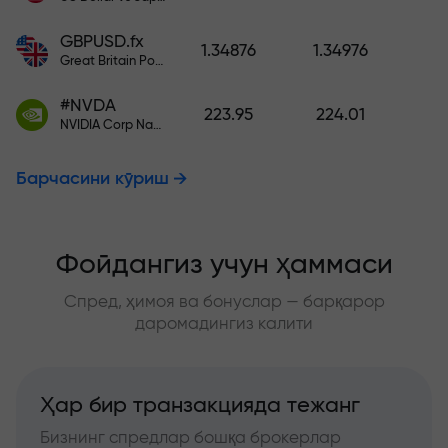
GBPUSD.fx
1.34876
1.34976
Great Britain Pound vs US Dollar
#NVDA
223.95
224.01
NVIDIA Corp Nasdaq Stock Exchange (Nasdaq) USD
Барчасини кўриш
Фойдангиз учун ҳаммаси
Спред, ҳимоя ва бонуслар — барқарор
даромадингиз калити
Ҳар бир транзакцияда тежанг
Бизнинг спредлар бошқа брокерлар