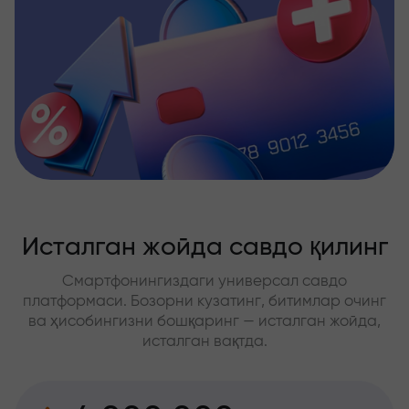
Исталган жойда савдо қилинг
Смартфонингиздаги универсал савдо
платформаси. Бозорни кузатинг, битимлар очинг
ва ҳисобингизни бошқаринг — исталган жойда,
исталган вақтда.