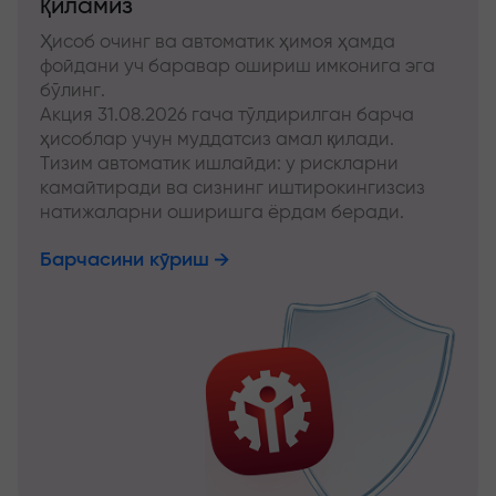
қиламиз
Ҳисоб очинг ва автоматик ҳимоя ҳамда
фойдани уч баравар ошириш имконига эга
бўлинг.
Акция 31.08.2026 гача тўлдирилган барча
ҳисоблар учун муддатсиз амал қилади.
Тизим автоматик ишлайди: у рискларни
камайтиради ва сизнинг иштирокингизсиз
натижаларни оширишга ёрдам беради.
Барчасини кўриш