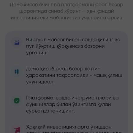
Демо ҳисоб очинг ва платформани реал бозор
шароитида синаб кўринг — ҳеч қандай
инвестиция ёки маблағингиз учун рискларсиз
Виртуал маблағ билан савдо қилинг ва
пул йўқотиш қўрқувисиз бозорни
ўрганинг
Демо ҳисоб реал бозор хатти-
ҳаракатини такрорлайди - машқ қилиш
учун идеал
Платформа, савдо инструментлари ва
функциялар билан ўзингизга қулай
суръатда танишинг.
Ҳақиқий инвестицияларга ўтишдан