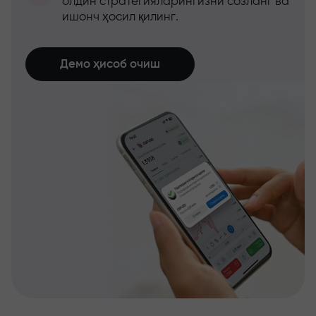
олдин стратегияларингизни созланг ва
ишонч ҳосил қилинг.
Демо ҳисоб очиш