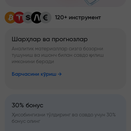
120+ инструмент
Шарҳлар ва прогнозлар
Аналитик материаллар сизга бозорни
тушуниш ва ишонч билан савдо қилиш
имконини беради
Барчасини кўриш
30% бонус
Ҳисобингизни тўлдиринг ва савдо учун 30%
бонус олинг