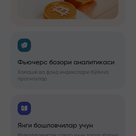
Фьючерс бозори аналитикаси
Хомашё ва фонд индекслари бўйича
прогнозлар
Янги бошловчилар учун
Муваффақиятли савдо учун зарур барча