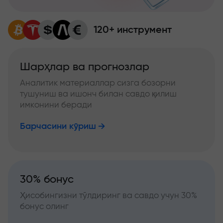
120+ инструмент
Шарҳлар ва прогнозлар
Аналитик материаллар сизга бозорни
тушуниш ва ишонч билан савдо қилиш
имконини беради
Барчасини кўриш
30% бонус
Ҳисобингизни тўлдиринг ва савдо учун 30%
бонус олинг