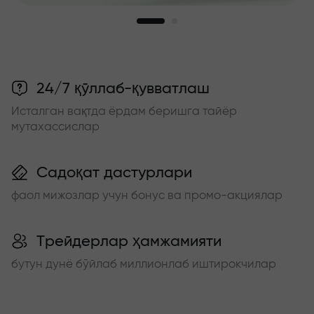
24/7 қўллаб-қувватлаш
Исталган вақтда ёрдам беришга тайёр
мутахассислар
Садоқат дастурлари
фаол мижозлар учун бонус ва промо-акциялар
Трейдерлар ҳамжамияти
бутун дунё бўйлаб миллионлаб иштирокчилар