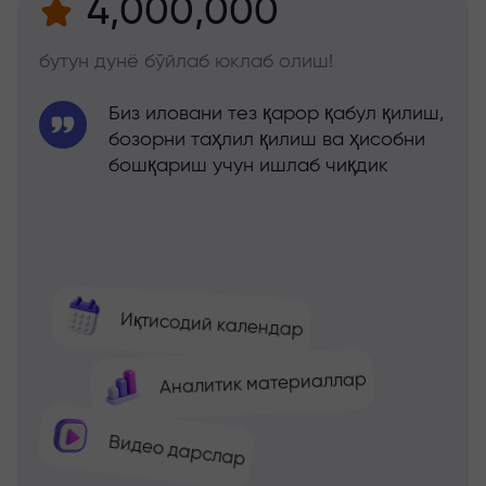
4,000,000
бутун дунё бўйлаб юклаб олиш!
Биз иловани тез қарор қабул қилиш,
бозорни таҳлил қилиш ва ҳисобни
бошқариш учун ишлаб чиқдик
Иқтисодий календар
Аналитик материаллар
Видео дарслар