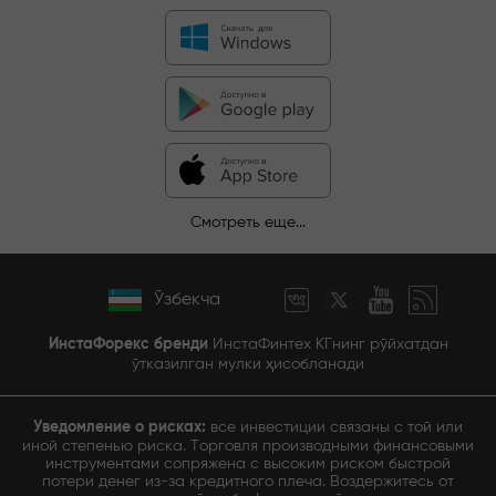
Смотреть еще...
Ўзбекча
ИнстаФорекс бренди
ИнстаФинтех КГнинг рўйхатдан
ўтказилган мулки ҳисобланади
Уведомление о рисках:
все инвестиции связаны с той или
иной степенью риска. Торговля производными финансовыми
инструментами сопряжена с высоким риском быстрой
потери денег из-за кредитного плеча. Воздержитесь от