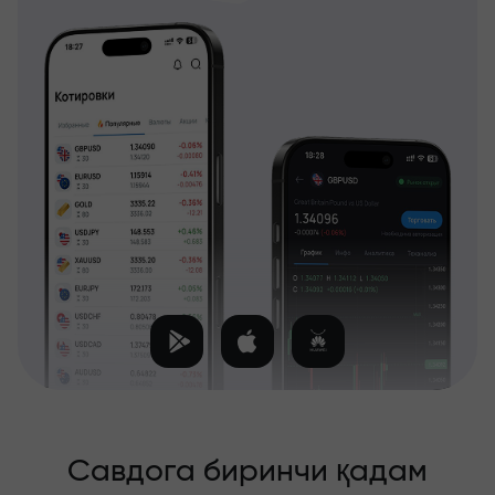
Савдога биринчи қадам