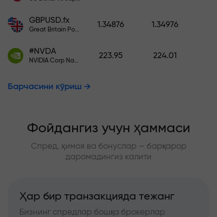
GBPUSD.fx
1.34876
1.34976
Great Britain Pound vs US Dollar
#NVDA
223.95
224.01
NVIDIA Corp Nasdaq Stock Exchange (Nasdaq) USD
Барчасини кўриш
Фойдангиз учун ҳаммаси
Спред, ҳимоя ва бонуслар — барқарор
даромадингиз калити
Ҳар бир транзакцияда тежанг
Бизнинг спредлар бошқа брокерлар