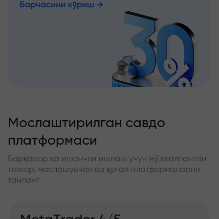
Барчасини кўриш
Мослаштирилган савдо
платформаси
Барқарор ва ишончли ишлаш учун мўлжалланган
тезкор, мослашувчан ва қулай платформаларни
танланг