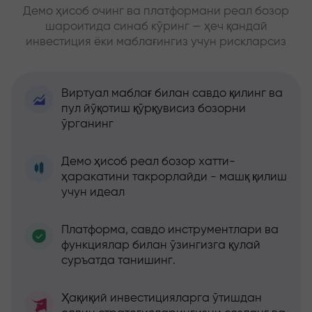
Демо ҳисоб очинг ва платформани реал бозор
шароитида синаб кўринг — ҳеч қандай
инвестиция ёки маблағингиз учун рискларсиз
Виртуал маблағ билан савдо қилинг ва
пул йўқотиш қўрқувисиз бозорни
ўрганинг
Демо ҳисоб реал бозор хатти-
ҳаракатини такрорлайди - машқ қилиш
учун идеал
Платформа, савдо инструментлари ва
функциялар билан ўзингизга қулай
суръатда танишинг.
Ҳақиқий инвестицияларга ўтишдан