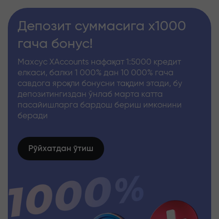
Депозит суммасига x1000
гача бонус!
Махсус XAccounts нафақат 1:5000 кредит
елкаси, балки 1 000% дан 10 000% гача
савдога яроқли бонусни тақдим этади, бу
депозитингиздан ўнлаб марта катта
пасайишларга бардош бериш имконини
беради
Рўйхатдан ўтиш