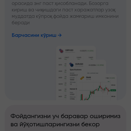
орасида энг паст ҳисобланади. Бозорга
кириш ва чиқишдаги паст харажатлар узоқ
муддатда кўпроқ фойда жамғариш имконини
беради
Барчасини кўриш
Фойдангизни уч баравар оширимиз
ва йўқотишларингизни бекор