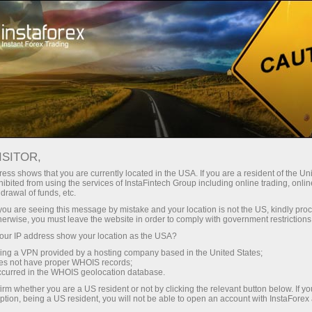
Кичик
спредлар — катта фойда
ISITOR,
ess shows that you are currently located in the USA. If you are a resident of the Uni
Ҳар бир депозит учун
ibited from using the services of InstaFintech Group including online trading, online
InstaForex билан сиз ҳақиқатан
drawal of funds, etc.
рақобатбардош имкониятларга
30% бонус
k you are seeing this message by mistake and your location is not the US, kindly pro
эга бўласиз: 1:5000 гача кредит
herwise, you must leave the website in order to comply with government restrictions
елкаси, бозордаги энг яхши
ur IP address show your location as the USA?
Савдода
спред ва комиссиялардан бири,
sing a VPN provided by a hosting company based in the United States;
шунингдек акциялар ва
oes not have proper WHOIS records;
ва трассада тезлик
occurred in the WHOIS geolocation database.
индекслар билан савдо қилиш
irm whether you are a US resident or not by clicking the relevant button below. If y
учун қулай шартлар.
ption, being a US resident, you will not be able to open an account with InstaForex
Шахсий совға жекпоти
Биз савдони янада жозибадор