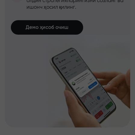
олдин стратегияларингизни созланг ва
ишонч ҳосил қилинг.
Демо ҳисоб очиш