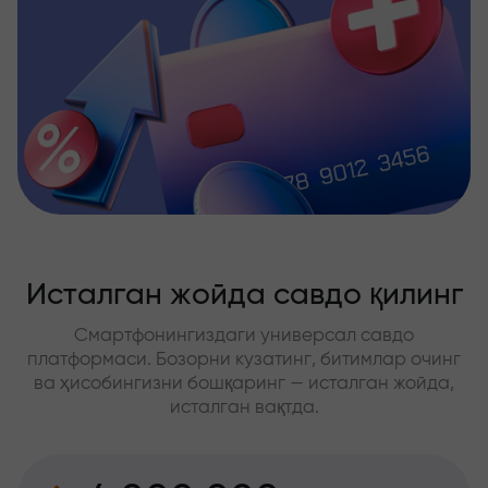
Исталган жойда савдо қилинг
Смартфонингиздаги универсал савдо
платформаси. Бозорни кузатинг, битимлар очинг
ва ҳисобингизни бошқаринг — исталган жойда,
исталган вақтда.