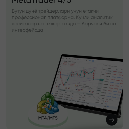
MetaTrader 4/5
Бутун дунё трейдерлари учун етакчи
профессионал платформа. Кучли аналитик
воситалар ва тезкор савдо — барчаси битта
интерфейсда