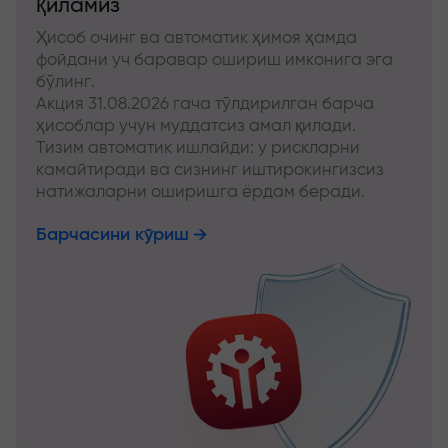
қиламиз
Ҳисоб очинг ва автоматик ҳимоя ҳамда
фойдани уч баравар ошириш имконига эга
бўлинг.
Акция 31.08.2026 гача тўлдирилган барча
ҳисоблар учун муддатсиз амал қилади.
Тизим автоматик ишлайди: у рискларни
камайтиради ва сизнинг иштирокингизсиз
натижаларни оширишга ёрдам беради.
Барчасини кўриш