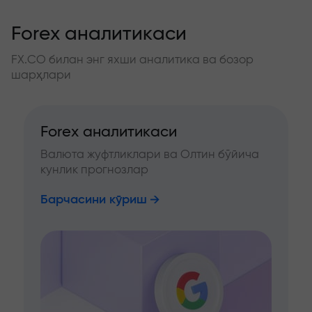
Forex аналитикаси
FX.CO билан энг яхши аналитика ва бозор
шарҳлари
Forex аналитикаси
Валюта жуфтликлари ва Олтин бўйича
кунлик прогнозлар
Барчасини кўриш