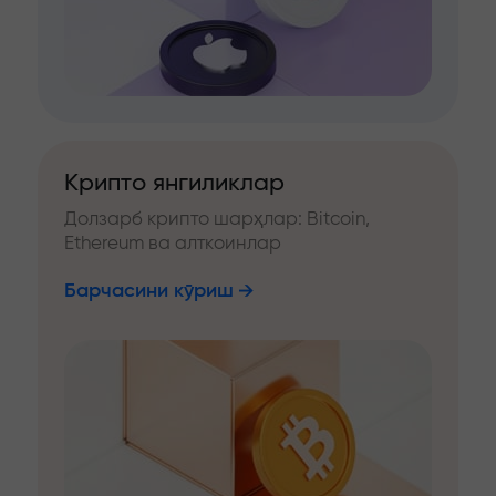
Крипто янгиликлар
Долзарб крипто шарҳлар: Bitcoin,
Ethereum ва алткоинлар
Барчасини кўриш