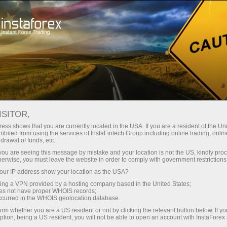
Трейдерлар учун
Форекс аналитика
Форекс-шарҳлар
Торговый план
ISITOR,
ess shows that you are currently located in the USA. If you are a resident of the Uni
ibited from using the services of InstaFintech Group including online trading, online
16.11.2021 21:34
drawal of funds, etc.
Как торговать валютную пару
k you are seeing this message by mistake and your location is not the US, kindly pro
herwise, you must leave the website in order to comply with government restrictions
GBP/USD 17 ноября? Простые
ur IP address show your location as the USA?
советы для новичков. Британский
sing a VPN provided by a hosting company based in the United States;
oes not have proper WHOIS records;
фунт растерялся во вторник.
occurred in the WHOIS geolocation database.
irm whether you are a US resident or not by clicking the relevant button below. If y
ption, being a US resident, you will not be able to open an account with InstaForex