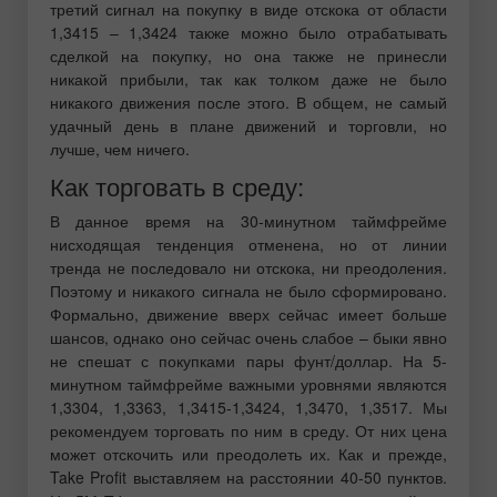
третий сигнал на покупку в виде отскока от области
1,3415 – 1,3424 также можно было отрабатывать
сделкой на покупку, но она также не принесли
никакой прибыли, так как толком даже не было
никакого движения после этого. В общем, не самый
удачный день в плане движений и торговли, но
лучше, чем ничего.
Как торговать в среду:
В данное время на 30-минутном таймфрейме
нисходящая тенденция отменена, но от линии
тренда не последовало ни отскока, ни преодоления.
Поэтому и никакого сигнала не было сформировано.
Формально, движение вверх сейчас имеет больше
шансов, однако оно сейчас очень слабое – быки явно
не спешат с покупками пары фунт/доллар. На 5-
минутном таймфрейме важными уровнями являются
1,3304, 1,3363, 1,3415-1,3424, 1,3470, 1,3517. Мы
рекомендуем торговать по ним в среду. От них цена
может отскочить или преодолеть их. Как и прежде,
Take Profit выставляем на расстоянии 40-50 пунктов.