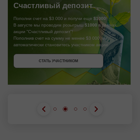
Счастливый депозит
Пополни счет на $3 000 и получи еще
$1000
!
В августе мы проводим розыгрыш
$1000
в рамках
акции "Счастливый депозит"!
Пополнив счет на сумму не менее $3 000, вы
автоматически становитесь участником акции.
СТАТЬ УЧАСТНИКОМ
СТАТЬ УЧАСТНИКОМ
ПОЛУЧИТЬ БОНУС
СТАТЬ УЧАСТНИКОМ