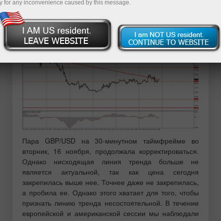
y for any inconvenience caused by this message.
Разбор сделок вторника:
30M график пары GBP/USD.
Пара GBP/USD на 30-минутном таймфрейме во
вторник, 16 ноября, продолжала корректироваться.
Однако нисходящая линия тренда больше не
является актуальной, так как цена сегодня
закрепилась выше нее. Точнее даже не закрепилась,
а пробила ее. Однако этого хватает для того, чтобы
признать линию тренда несостоятельной. В течение
европейской и американской сессии мы наблюдали