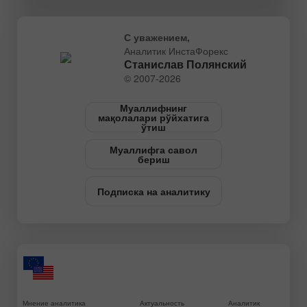
С уважением,
Аналитик ИнстаФорекс
Станислав Полянский
© 2007-2026
Муаллифнинг
мақолалари рўйхатига
ўтиш
Муаллифга савол
бериш
Подписка на аналитику
Мнение аналитика
Актуальность
Аналитик