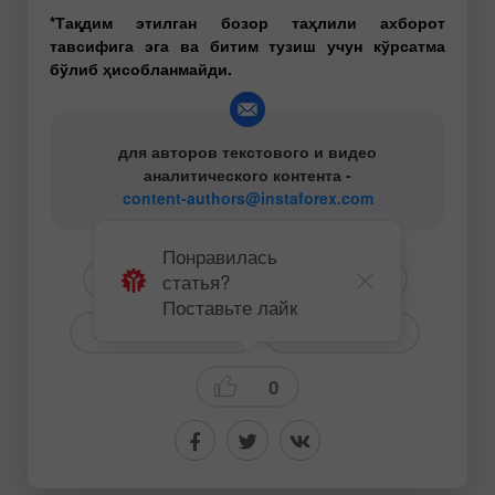
*Тақдим этилган бозор таҳлили ахборот
тавсифига эга ва битим тузиш учун кўрсатма
бўлиб ҳисобланмайди.
для авторов текстового и видео
аналитического контента -
content-authors@instaforex.com
Понравилась
статья?
# GBP
# USD
# GBPUSD
Поставьте лайк
# Для начинающих
Торговый план
0