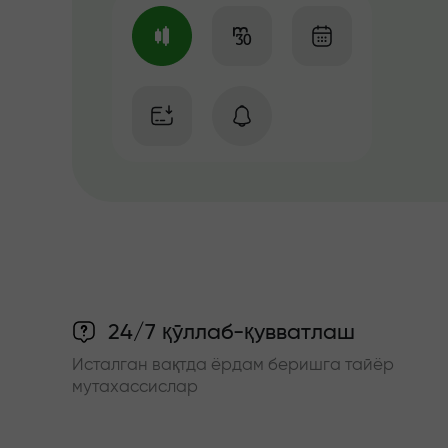
24/7 қўллаб-қувватлаш
Исталган вақтда ёрдам беришга тайёр
мутахассислар