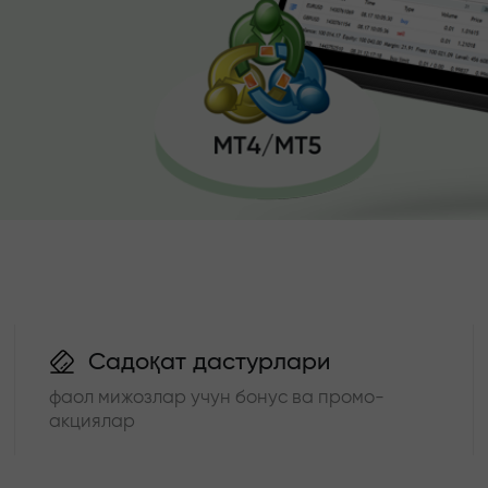
Садоқат дастурлари
фаол мижозлар учун бонус ва промо-
акциялар