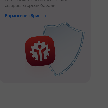
иштирокингизсиз натижаларни
оширишга ёрдам беради.
Барчасини кўриш