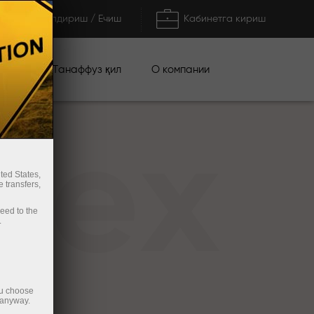
Тўлдириш / Ечиш
Кабинетга кириш
циялар
О компании
Танаффуз қил
rex
ted States,
 transfers,
ceed to the
.
ou choose
 anyway.