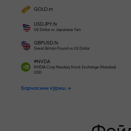
фойдангизни оширинг
Ҳисобингизни $333 билан тўлди
GOLD.m
Ҳисобни тўлдиринг ва
депозитингиздан 1 000 марта катта
Рисксиз савд
USDJPY.fx
бонус олинг. X1000 хато эмас. Депозит
US Dollar vs Japanese Yen
қанча катта бўлса, мультипликатор
шунча юқори бўлади.
GBPUSD.fx
фойдангиз к
Great Britain Pound vs US Dollar
#NVDA
NVIDIA Corp Nasdaq Stock Exchange (Nasdaq)
X1000 гача 
USD
Барчасини кўриш
энг катта му