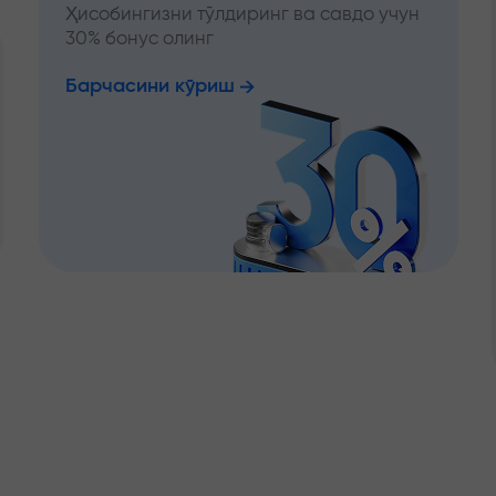
Ҳисобингизни тўлдиринг ва савдо учун
30% бонус олинг
Барчасини кўриш