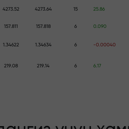
ринг — $1,500 гача қийматдаги совға
4273.52
4273.64
15
25.86
о қилинг —
157.811
157.818
6
0.090
1.34622
1.34634
6
-0.00040
афолатланади
219.08
219.14
6
6.17
бонус — бозорда
льтипликатор