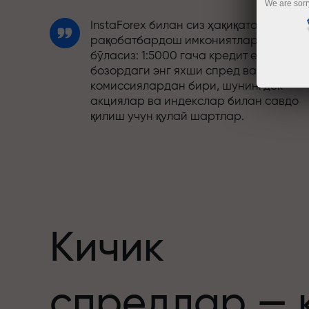
We are sorr
InstaForex билан сиз ҳақиқатан
рақобатбардош имкониятларга эга
бўласиз: 1:5000 гача кредит елкаси,
бозордаги энг яхши спред ва
комиссиялардан бири, шунингдек
акциялар ва индекслар билан савдо
қилиш учун қулай шартлар.
Биз савдони янада жозибадор
қиладиган бонус тизимини ишлаб
чиқдик. Ҳар бир InstaForex мижози ўз
депозитига 30% гача бонус олиши ва
бошқа акциялар ҳамда махсус
таклифлардан фойдаланиши мумкин.
Кичик
Трассадаги тезлик ва савдо тезлиги
спредлар — 
бир хил қадриятларни баҳам кўради.
Aleš Loprais савдо оламига интилиш в