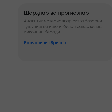
Шарҳлар ва прогнозлар
Аналитик материаллар сизга бозорни
тушуниш ва ишонч билан савдо қилиш
имконини беради
Барчасини кўриш