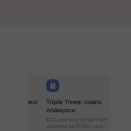
алитика
Triple Three: совға
Трей
лойиҳаси
бону
ючерс
нозлар
$333 дан бошлаб депозит
InstaF
киритинг ва $1,500 гача
иштиро