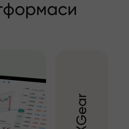
тформаси
r
a
e
G