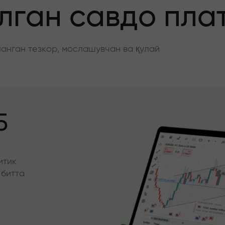
ган савдо пла
нган тезкор, мослашувчан ва қулай
5
итик
 битта