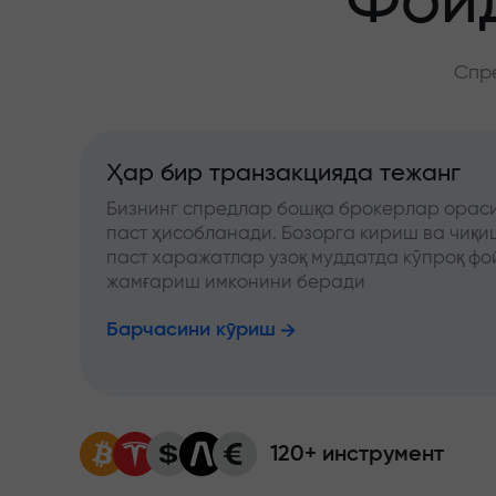
Фойд
Спре
Ҳар бир транзакцияда тежанг
Бизнинг спредлар бошқа брокерлар ораси
паст ҳисобланади. Бозорга кириш ва чиқ
паст харажатлар узоқ муддатда кўпроқ фо
жамғариш имконини беради
Барчасини кўриш
120+ инструмент