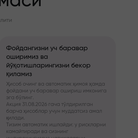
ммаси
алити
Фойдангизни уч баравар
оширимиз ва
йўқотишларингизни бекор
қиламиз
Ҳисоб очинг ва автоматик ҳимоя ҳамда
фойдани уч баравар ошириш имконига
эга бўлинг.
Акция 31.08.2026 гача тўлдирилган
барча ҳисоблар учун муддатсиз амал
қилади.
Тизим автоматик ишлайди: у рискларни
камайтиради ва сизнинг