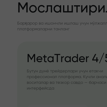
Мослаштирил
Барқарор ва ишончли ишлаш учун мўлжалла
платформаларни танланг
MetaTrader 4/
Бутун дунё трейдерлари учун етакчи
профессионал платформа. Кучли анал
воситалар ва тезкор савдо — барчаси
интерфейсда