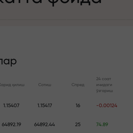
а
зит учун
й
лар
24 соат
Харид қилиш
Сотиш
Спред
ичидаги
 тезлик
ўзгариш
Онлайн курслар
FX.CO билан ан
и
1.15407
1.15417
16
-0.00124
а жекпоти
Савдони нолдан ўрганинг —
Forex, крипто ва Фь
барча даражалар учун
бўйича кунлик прог
64892.19
64892.44
25
74.89
курслар ва вебинарлар