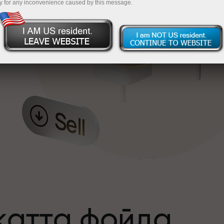
y for any inconvenience caused by this message.
катта фойда
а