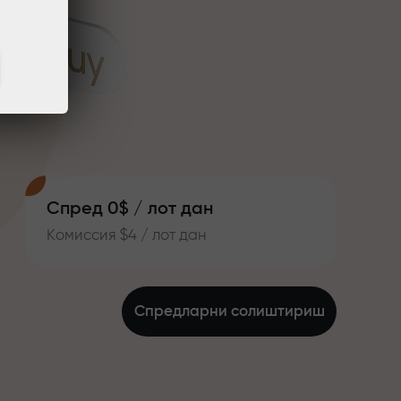
Спред 0$ / лот дан
Комиссия $4 / лот дан
Спредларни солиштириш