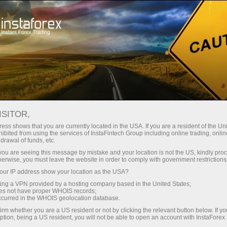
Ҳисоб-варағини тез очиш
Савдо платформаси
Энди иш
Инвесторлар
шлаётганлар
Промоак
Ҳамкорлар учун
учун
учун
staFo
ISITOR,
ess shows that you are currently located in the USA. If you are a resident of the Uni
ibited from using the services of InstaFintech Group including online trading, online
drawal of funds, etc.
k you are seeing this message by mistake and your location is not the US, kindly pro
herwise, you must leave the website in order to comply with government restrictions
ur IP address show your location as the USA?
sing a VPN provided by a hosting company based in the United States;
oes not have proper WHOIS records;
occurred in the WHOIS geolocation database.
irm whether you are a US resident or not by clicking the relevant button below. If y
ption, being a US resident, you will not be able to open an account with InstaForex