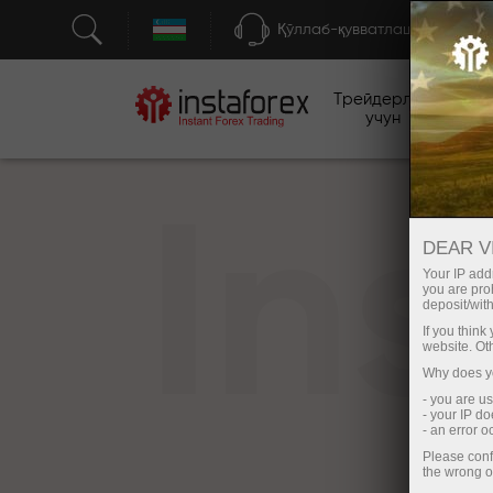
Қўллаб-қувватлаш
Трейдерлар
бо
учун
In
DEAR V
Your IP addr
you are proh
deposit/with
If you thin
website. Ot
Why does yo
- you are u
- your IP d
- an error 
Please conf
the wrong o