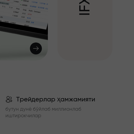
X
F
I
Трейдерлар ҳамжамияти
бутун дунё бўйлаб миллионлаб
иштирокчилар