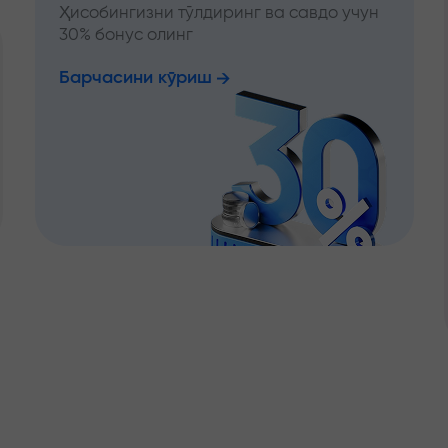
Ҳисобингизни тўлдиринг ва савдо учун
30% бонус олинг
Барчасини кўриш