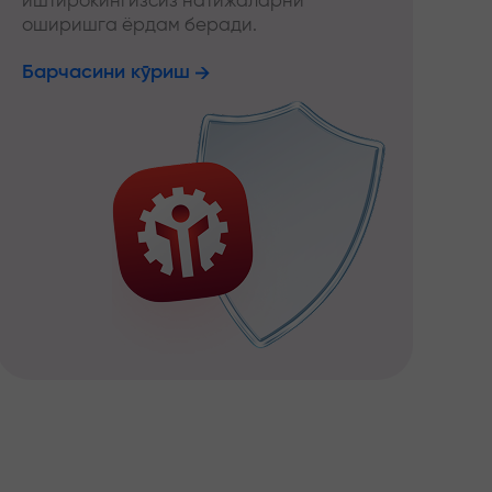
иштирокингизсиз натижаларни
оширишга ёрдам беради.
Барчасини кўриш