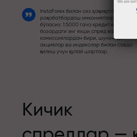
We are sorr
InstaForex билан сиз ҳақиқатан
рақобатбардош имкониятларга эга
бўласиз: 1:5000 гача кредит елкаси,
бозордаги энг яхши спред ва
комиссиялардан бири, шунингдек
акциялар ва индекслар билан савдо
қилиш учун қулай шартлар.
Биз савдони янада жозибадор
қиладиган бонус тизимини ишлаб
чиқдик. Ҳар бир InstaForex мижози ўз
депозитига 30% гача бонус олиши ва
бошқа акциялар ҳамда махсус
таклифлардан фойдаланиши мумкин.
Кичик
Трассадаги тезлик ва савдо тезлиги
спредлар — 
бир хил қадриятларни баҳам кўради.
Aleš Loprais савдо оламига интилиш в