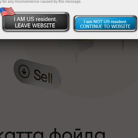
y for any inconvenience caused by this message.
катта фойда
а