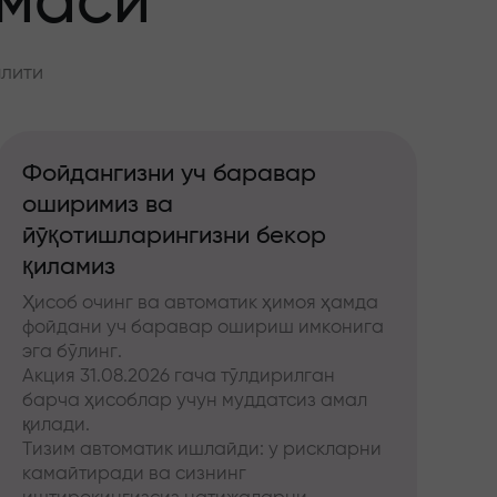
ммаси
алити
Фойдангизни уч баравар
оширимиз ва
йўқотишларингизни бекор
қиламиз
Ҳисоб очинг ва автоматик ҳимоя ҳамда
фойдани уч баравар ошириш имконига
эга бўлинг.
Акция 31.08.2026 гача тўлдирилган
барча ҳисоблар учун муддатсиз амал
қилади.
Тизим автоматик ишлайди: у рискларни
камайтиради ва сизнинг