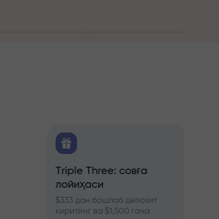
алитика
Triple Three: совға
Трей
лойиҳаси
бону
ючерс
нозлар
$333 дан бошлаб депозит
InstaF
киритинг ва $1,500 гача
иштиро