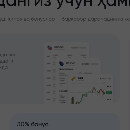
ангиз учун ҳа
д, ҳимоя ва бонуслар — барқарор даромадингиз к
да энг
ишдаги
йда
30% бонус