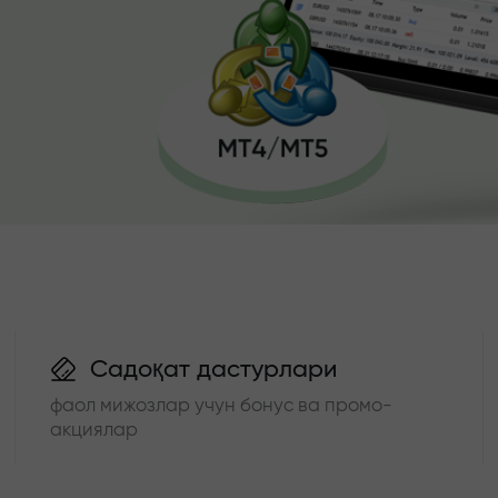
Садоқат дастурлари
фаол мижозлар учун бонус ва промо-
акциялар