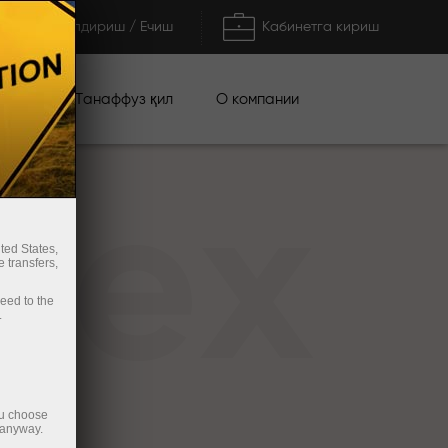
Тўлдириш / Ечиш
Кабинетга кириш
циялар
О компании
Танаффуз қил
rex
ted States,
 transfers,
ceed to the
.
ou choose
 anyway.