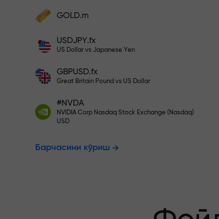
фойдангизни оширинг
Ҳисобингизни $333 билан тўлди
GOLD.m
Ҳисобни тўлдиринг ва
депозитингиздан 1 000 марта катта
Рисксиз савд
USDJPY.fx
бонус олинг. X1000 хато эмас. Депозит
US Dollar vs Japanese Yen
қанча катта бўлса, мультипликатор
шунча юқори бўлади.
GBPUSD.fx
фойдангиз к
Great Britain Pound vs US Dollar
#NVDA
NVIDIA Corp Nasdaq Stock Exchange (Nasdaq)
X1000 гача 
USD
Барчасини кўриш
энг катта му