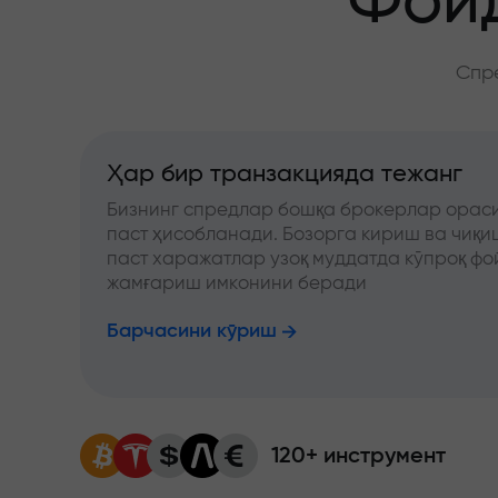
Фойд
Спре
Ҳар бир транзакцияда тежанг
Бизнинг спредлар бошқа брокерлар ораси
паст ҳисобланади. Бозорга кириш ва чиқ
паст харажатлар узоқ муддатда кўпроқ фо
жамғариш имконини беради
Барчасини кўриш
120+ инструмент