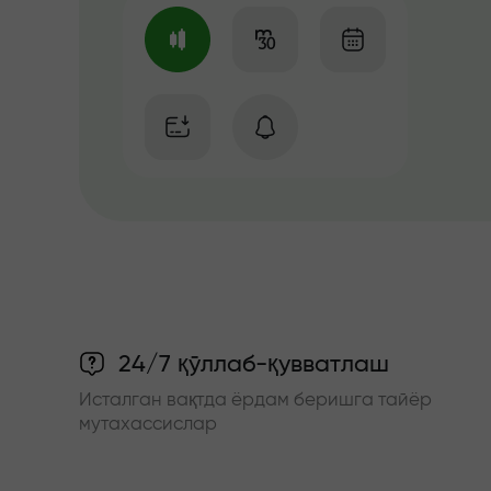
24/7 қўллаб-қувватлаш
Исталган вақтда ёрдам беришга тайёр
мутахассислар