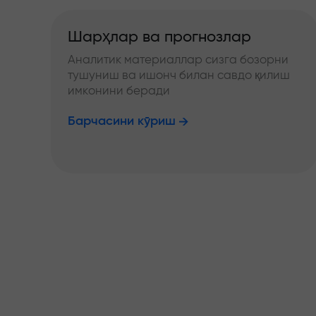
Шарҳлар ва прогнозлар
Аналитик материаллар сизга бозорни
тушуниш ва ишонч билан савдо қилиш
имконини беради
Барчасини кўриш