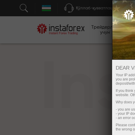
Қўллаб-қувватлаш
Трейдерлар
бо
учун
In
DEAR V
Your IP addr
you are proh
deposit/with
If you thin
website. Ot
Why does yo
- you are u
- your IP d
- an error 
Please conf
the wrong o