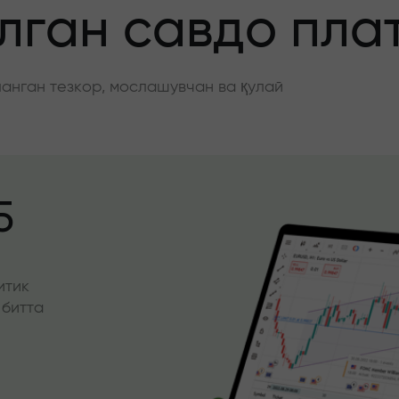
ган савдо пла
нган тезкор, мослашувчан ва қулай
5
итик
 битта