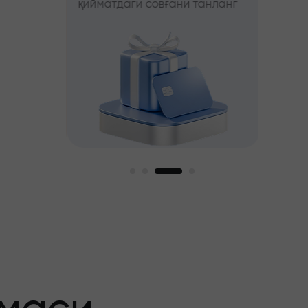
қийматдаги совғани танланг
фойда
ни танланг
ги