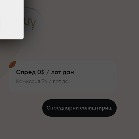
Спред 0$ / лот дан
Комиссия $4 / лот дан
Спредларни солиштириш