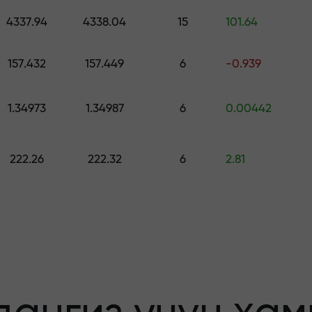
ринг — $1,500 гача қийматдаги совға
4337.94
4338.04
15
101.64
о қилинг —
157.432
157.449
6
-0.939
1.34973
1.34987
6
0.00442
афолатланади
222.26
222.32
6
2.81
бонус — бозорда
льтипликатор