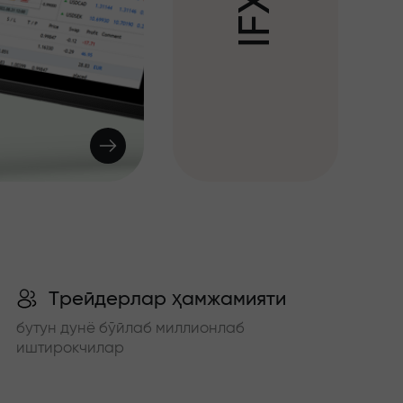
X
F
I
Трейдерлар ҳамжамияти
бутун дунё бўйлаб миллионлаб
иштирокчилар