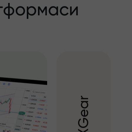
тформаси
r
a
e
G