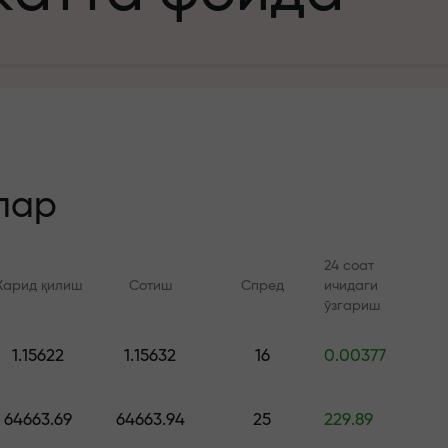
а
зит учун
й
лар
24 соат
Харид қилиш
Сотиш
Спред
ичидаги
 тезлик
ўзгариш
Онлайн курслар
FX.CO билан ан
и
1.15622
1.15632
16
0.00377
а жекпоти
Савдони нолдан ўрганинг —
Forex, крипто ва Фь
барча даражалар учун
бўйича кунлик прог
64663.69
64663.94
25
229.89
курслар ва вебинарлар