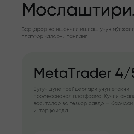
Мослаштирил
Барқарор ва ишончли ишлаш учун мўлжалла
платформаларни танланг
MetaTrader 4/
Бутун дунё трейдерлари учун етакчи
профессионал платформа. Кучли анал
воситалар ва тезкор савдо — барчаси
интерфейсда