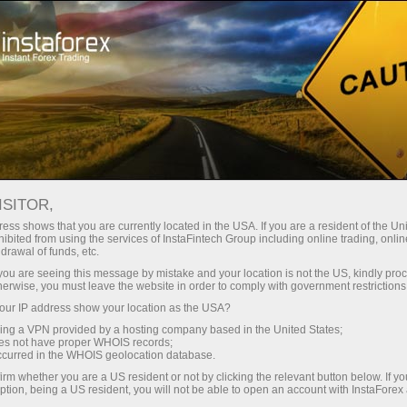
Ҳисоб-варағини тез очиш
Савдо платформаси
Энди иш
Инвесторлар
шлаётганлар
Промоак
Ҳамкорлар учун
учун
учун
staFo
ISITOR,
ess shows that you are currently located in the USA. If you are a resident of the Uni
ibited from using the services of InstaFintech Group including online trading, online
drawal of funds, etc.
k you are seeing this message by mistake and your location is not the US, kindly pro
herwise, you must leave the website in order to comply with government restrictions
ur IP address show your location as the USA?
sing a VPN provided by a hosting company based in the United States;
oes not have proper WHOIS records;
occurred in the WHOIS geolocation database.
irm whether you are a US resident or not by clicking the relevant button below. If y
ption, being a US resident, you will not be able to open an account with InstaForex