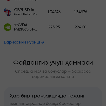
GBPUSD.fx
1.34876
1.34976
Great Britain Pound vs US Dollar
#NVDA
223.95
224.01
NVIDIA Corp Nasdaq Stock Exchange (Nasdaq) USD
Барчасини кўриш
Фойдангиз учун ҳаммаси
Спред, ҳимоя ва бонуслар — барқарор
даромадингиз калити
Ҳар бир транзакцияда тежанг
Бизнинг спредлар бошқа брокерлар