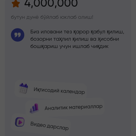
4,000,000
бутун дунё бўйлаб юклаб олиш!
Биз иловани тез қарор қабул қилиш,
бозорни таҳлил қилиш ва ҳисобни
бошқариш учун ишлаб чиқдик
Иқтисодий календар
Аналитик материаллар
Видео дарслар