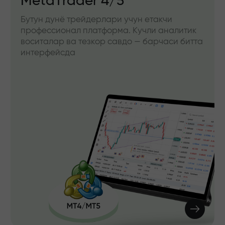
MetaTrader 4/5
Бутун дунё трейдерлари учун етакчи
профессионал платформа. Кучли аналитик
воситалар ва тезкор савдо — барчаси битта
интерфейсда