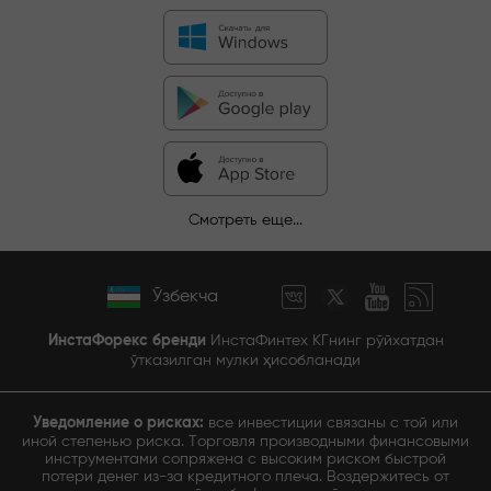
Смотреть еще...
Ўзбекча
ИнстаФорекс бренди
ИнстаФинтех КГнинг рўйхатдан
ўтказилган мулки ҳисобланади
Уведомление о рисках:
все инвестиции связаны с той или
иной степенью риска. Торговля производными финансовыми
инструментами сопряжена с высоким риском быстрой
потери денег из-за кредитного плеча. Воздержитесь от