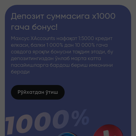
Депозит суммасига x1000
гача бонус!
Махсус XAccounts нафақат 1:5000 кредит
елкаси, балки 1 000% дан 10 000% гача
савдога яроқли бонусни тақдим этади, бу
депозитингиздан ўнлаб марта катта
пасайишларга бардош бериш имконини
беради
Рўйхатдан ўтиш