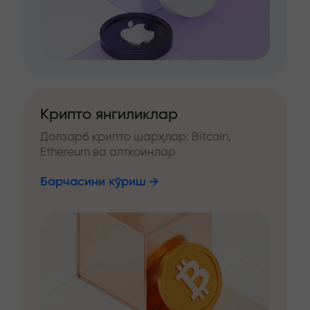
Крипто янгиликлар
Долзарб крипто шарҳлар: Bitcoin,
Ethereum ва алткоинлар
Барчасини кўриш