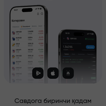
Савдога биринчи қадам