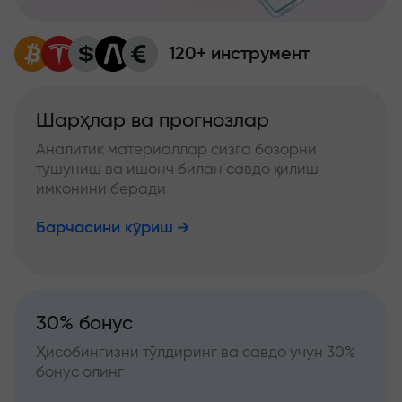
120+ инструмент
Шарҳлар ва прогнозлар
Аналитик материаллар сизга бозорни
тушуниш ва ишонч билан савдо қилиш
имконини беради
Барчасини кўриш
30% бонус
Ҳисобингизни тўлдиринг ва савдо учун 30%
бонус олинг