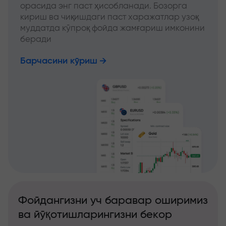
орасида энг паст ҳисобланади. Бозорга
кириш ва чиқишдаги паст харажатлар узоқ
муддатда кўпроқ фойда жамғариш имконини
беради
Барчасини кўриш
Фойдангизни уч баравар оширимиз
ва йўқотишларингизни бекор