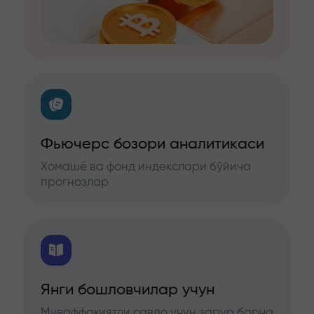
Фьючерс бозори аналитикаси
Хомашё ва фонд индекслари бўйича
прогнозлар
Янги бошловчилар учун
Муваффақиятли савдо учун зарур барча