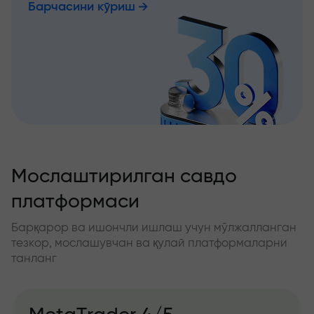
Барчасини кўриш
Мослаштирилган савдо
платформаси
Барқарор ва ишончли ишлаш учун мўлжалланган
тезкор, мослашувчан ва қулай платформаларни
танланг