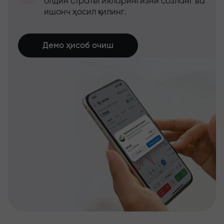
олдин стратегияларингизни созланг ва
ишонч ҳосил қилинг.
Демо ҳисоб очиш