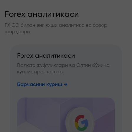
Forex аналитикаси
FX.CO билан энг яхши аналитика ва бозор
шарҳлари
Forex аналитикаси
Валюта жуфтликлари ва Олтин бўйича
кунлик прогнозлар
Барчасини кўриш