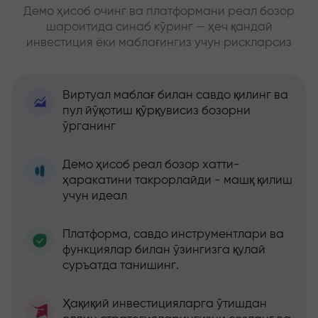
Демо ҳисоб очинг ва платформани реал бозор
шароитида синаб кўринг — ҳеч қандай
инвестиция ёки маблағингиз учун рискларсиз
Виртуал маблағ билан савдо қилинг ва
пул йўқотиш қўрқувисиз бозорни
ўрганинг
Демо ҳисоб реал бозор хатти-
ҳаракатини такрорлайди - машқ қилиш
учун идеал
Платформа, савдо инструментлари ва
функциялар билан ўзингизга қулай
суръатда танишинг.
Ҳақиқий инвестицияларга ўтишдан