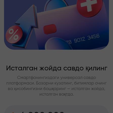
Исталган жойда савдо қилинг
Смартфонингиздаги универсал савдо
платформаси. Бозорни кузатинг, битимлар очинг
ва ҳисобингизни бошқаринг — исталган жойда,
исталган вақтда.