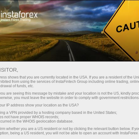
Кичик
спредлар — катта фойда
ISITOR,
ess shows that you are currently located in the USA. If you are a resident of the Uni
Ҳар бир депозит учун
ibited from using the services of InstaFintech Group including online trading, online
InstaForex билан сиз ҳақиқатан
drawal of funds, etc.
рақобатбардош имкониятларга
30% бонус
k you are seeing this message by mistake and your location is not the US, kindly pro
эга бўласиз: 1:5000 гача кредит
herwise, you must leave the website in order to comply with government restrictions
елкаси, бозордаги энг яхши
ur IP address show your location as the USA?
Савдода
спред ва комиссиялардан бири,
sing a VPN provided by a hosting company based in the United States;
шунингдек акциялар ва
oes not have proper WHOIS records;
ва трассада тезлик
occurred in the WHOIS geolocation database.
индекслар билан савдо қилиш
irm whether you are a US resident or not by clicking the relevant button below. If y
учун қулай шартлар.
ption, being a US resident, you will not be able to open an account with InstaForex
Шахсий совға жекпоти
Биз савдони янада жозибадор