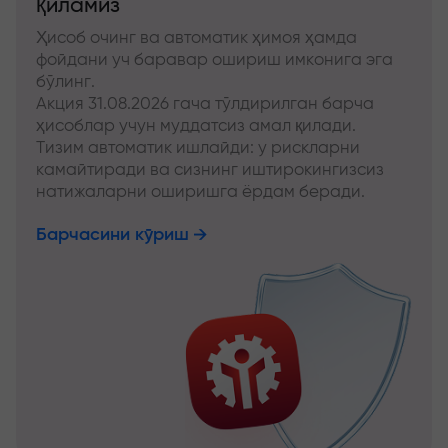
қиламиз
Ҳисоб очинг ва автоматик ҳимоя ҳамда
фойдани уч баравар ошириш имконига эга
бўлинг.
Акция 31.08.2026 гача тўлдирилган барча
ҳисоблар учун муддатсиз амал қилади.
Тизим автоматик ишлайди: у рискларни
камайтиради ва сизнинг иштирокингизсиз
натижаларни оширишга ёрдам беради.
Барчасини кўриш