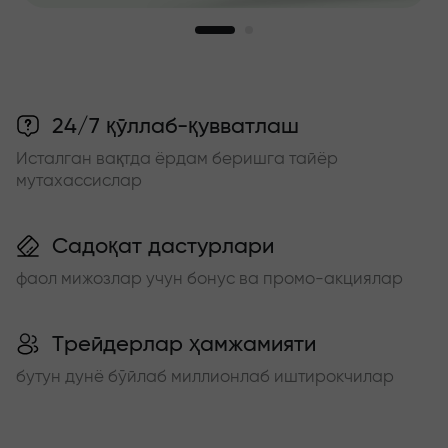
24/7 қўллаб-қувватлаш
Исталган вақтда ёрдам беришга тайёр
мутахассислар
Садоқат дастурлари
фаол мижозлар учун бонус ва промо-акциялар
Трейдерлар ҳамжамияти
бутун дунё бўйлаб миллионлаб иштирокчилар