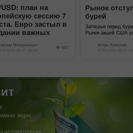
/USD: план на
Рынок отсту
опейскую сессию 7
бурей
ста. Евро застыл в
Затишье перед буре
дании важных
Рынок акций США у
на собственном опы
ных
так и не было образовано
рекордного максиму
аксим Магдалинин
Игорь Ковалев
657
входа в рынок. Давайте
S&P 500 второй ден
8:43 2026-08-07 +02:00
07:59 2026-08-07 +0
трим на 5-минутный график и
поворачивает на юг,
емся с тем, что там
технологичный
ошло. В своем утреннем
озе я обращал внимание
зит
0
!
рамках акции
вы автоматически