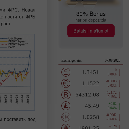
ями ФРС. Новая
30% Bonus
астности от ФРБ
har bir depozitda
рост.
Batafsil ma'lumot
ы поставить под