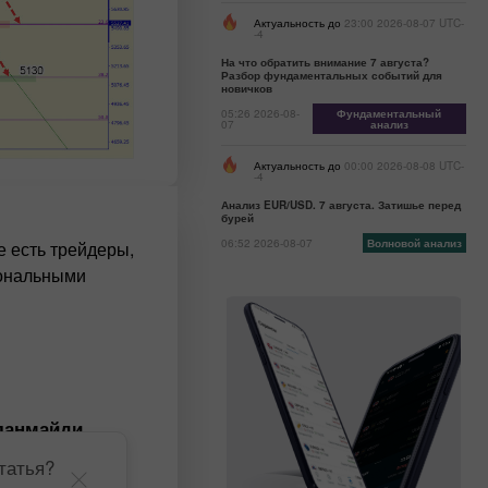
Актуальность до
23:00 2026-08-07 UTC-
-4
На что обратить внимание 7 августа?
Разбор фундаментальных событий для
новичков
05:26 2026-08-
Фундаментальный
07
анализ
Актуальность до
00:00 2026-08-08 UTC-
-4
Анализ EUR/USD. 7 августа. Затишье перед
бурей
06:52 2026-08-07
Волновой анализ
е есть трейдеры,
иональными
ланмайди.
татья?