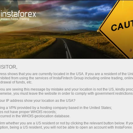
Ҳисоб-варағини тез очиш
Савдо платформаси
Энди иш
шлаётганлар
Инвесторлар учун
Ҳамкорлар учун
Промоак
учун
Фундаментальный анализ
ISITOR,
ess shows that you are currently located in the USA. If you are a resident of the Uni
28.04.2025 15:45
ibited from using the services of InstaFintech Group including online trading, online
drawal of funds, etc.
k you are seeing this message by mistake and your location is not the US, kindly pro
 распродаваться, перспективы слабые
herwise, you must leave the website in order to comply with government restrictions
ur IP address show your location as the USA?
ини очиш
Демо-ҳисоб-варағини очиш
sing a VPN provided by a hosting company based in the United States;
oes not have proper WHOIS records;
occurred in the WHOIS geolocation database.
irm whether you are a US resident or not by clicking the relevant button below. If y
ption, being a US resident, you will not be able to open an account with InstaForex