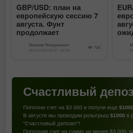
GBP/USD: план на
EUR
европейскую сессию 7
евр
августа. Фунт
авгу
продолжает
ожи
у
консолидацию
дан
Вчера была образована лишь одна
Вчера 
Максим Магдалинин
М
706
точка входа в рынок. Давайте
точек 
08:44 2026-08-07 +02:00
0
посмотрим на 5-минутный график и
посмо
разберемся с тем, что там
разбер
произошло. В своем утреннем
произ
прогнозе я обращал внимание на
прогн
уровень
Счастливый депо
Пополни счет на $3 000 и получи еще
$100
В августе мы проводим розыгрыш
$1000
в 
"Счастливый депозит"!
Пополнив счет на сумму не менее $3 000, 