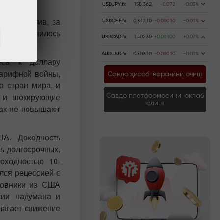
USDJPY.fx
158.362
-0.072
-0.05%
перспектив, за
USDCHF.fx
0.81210
-0.00010
-0.01%
 не изменилось
USDCAD.fx
1.40230
+0.00100
+0.07%
AUDUSD.fx
0.70310
-0.00010
-0.01%
еса к доллару
тарифной войны,
Савдо ҳисоб-варағини очиш
о стран мира, и
А и шокирующие
Савдо платформасини юклаб
олиш
ак не повышают
ША. Доходность
ь долгосрочных,
оходностью 10-
ался рецессией с
новники из США
сии надумана и
лагает снижение