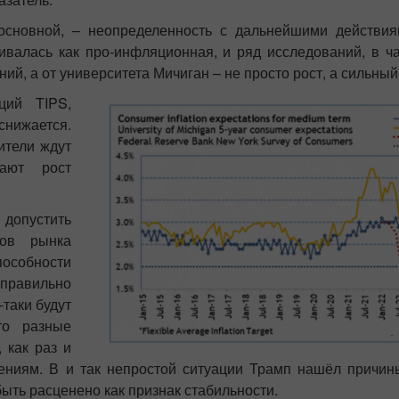
 основной, – неопределенность с дальнейшими действи
ивалась как про-инфляционная, и ряд исследований, в ч
, а от университета Мичиган – не просто рост, а сильный 
ций TIPS,
снижается.
ители ждут
кают рост
допустить
ков рынка
особности
 правильно
-таки будут
то разные
 как раз и
нениям. В и так непростой ситуации Трамп нашёл причин
ыть расценено как признак стабильности.