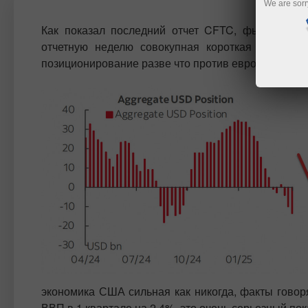
We are sorr
Как показал последний отчет CFTC, фьючерсы 
отчетную неделю совокупная короткая позиция
позиционирование разве что против евро, по други
экономика США сильная как никогда, факты гово
ВВП в 1 квартале на 2.4%, это очень серьезный пок