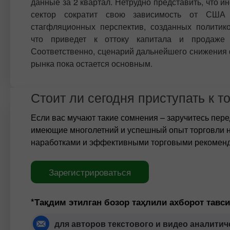
данные за 2 квартал. Нетрудно представить, что и
сектор сократит свою зависимость от СШ
стагфляционных перспектив, созданных политик
что приведет к оттоку капитала и продаже 
Соответственно, сценарий дальнейшего снижения
рынка пока остается основным.
Стоит ли сегодня приступать к т
Если вас мучают такие сомнения – заручитесь пер
имеющие многолетний и успешный опыт торговли н
наработками и эффективными торговыми рекомен
Зарегистрироваться
*Тақдим этилган бозор таҳлили ахборот тавс
для авторов текстового и видео аналитич