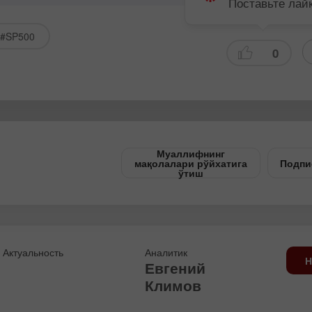
Поставьте лай
Demo hisob
Haqiqiy hisob
#SP500
ochish
ochish
0
Ochish
Ochish
Муаллифнинг
мақолалари рўйхатига
Подпи
ўтиш
Актуальность
Аналитик
Н
Евгений
Климов