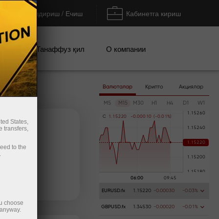
Тўлдириш / Ечиш
Кабинетга кириш
циялар
Танаффуз қил
О компании
Валюталар
Крипто
Акциялар
M5
M15
M30
H1
H4
D1
W1
C
1
.
1
5
2
2
0
-
0
.
0
0
0
1
0
(
-
0
.
0
1
%
)
ted States,
 transfers,
ceed to the
.
Пополнить сч
EURUSD.fx
1.15220
-0.00030
-0.03%
ou choose
GBPUSD.fx
1.34530
-0.00020
-0.01%
 anyway.