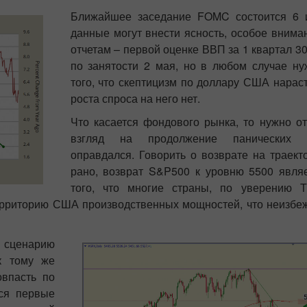
Ближайшее заседание FOMC состоится 6 
данные могут внести ясность, особое вниман
отчетам – первой оценке ВВП за 1 квартал 30
по занятости 2 мая, но в любом случае ну
того, что скептицизм по доллару США нараст
роста спроса на него нет.
Что касается фондового рынка, то нужно от
взгляд на продолжение панических 
оправдался. Говорить о возврате на траект
рано, возврат S&P500 к уровню 5500 явля
того, что многие страны, по уверению Т
 территорию США производственных мощностей, что неизбеж
 сценарию
к тому же
овпасть по
тся первые