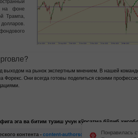
ностранный
А на фоне
ой Трампа,
долларов.
 фондового
орговле?
ед выходом на рынок экспертным мнением. В нашей команд
а Форекс. Они всегда готовы поделиться своими професс
дациями.
ифига эга ва битим тузиш учун кўрсатма бўлиб ҳисоб
Понравилась с
еского контента -
content-authors@instaforex.com