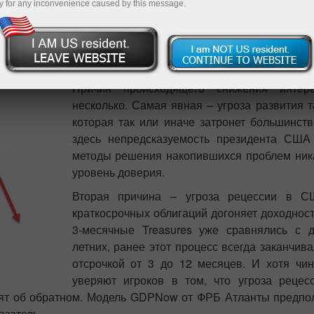
y for any inconvenience caused by this message.
по доллару США показывают дальнейшее ухудшение его 
 по USD увеличилась на 3,9 млрд, до -14 млрд. Почти
м валютам тренд в пользу отказа от доллара развивается.
Причин происходящего снижения интер
несколько. Самая явная – угроза развития 
которая так или иначе затронет большинств
здесь непредсказуемость президента СШ
методы решения накопившихся проблем ник
уровень доверия.
Вторая причина – угроза рецессии в С
краткосрочных облигаций догоняет доходност
3-месячные Treasures уже сравнялись с д
летних, ранее этот процесс всегда заканчив
отсрочкой от 3 до 12 месяцев. И хотя чи
уверяют игроков в том, что угроза рецес
рят об обратном. Модель GDPNow от ФРБ Атланты предпо
азатель.