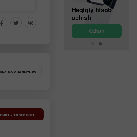
к
Demo hisob
Haqiqiy hisob
ochish
ochish
Ochish
Ochish
ска на аналитику
ачать торговать