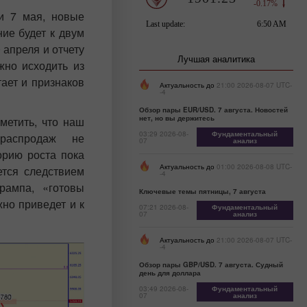
и 7 мая, новые
ие будет к двум
 апреля и отчету
Лучшая аналитика
жно исходить из
ает и признаков
Актуальность до
21:00 2026-08-07 UTC-
-4
Обзор пары EUR/USD. 7 августа. Новостей
нет, но вы держитесь
метить, что наш
03:29 2026-08-
Фундаментальный
распродаж не
07
анализ
орию роста пока
Актуальность до
01:00 2026-08-08 UTC-
ется следствием
-4
рампа, «готовы
Ключевые темы пятницы, 7 августа
но приведет и к
07:21 2026-08-
Фундаментальный
07
анализ
Актуальность до
21:00 2026-08-07 UTC-
-4
Обзор пары GBP/USD. 7 августа. Судный
день для доллара
03:49 2026-08-
Фундаментальный
07
анализ