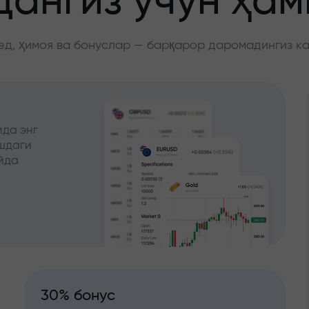
ангиз учун ҳа
д, ҳимоя ва бонуслар — барқарор даромадингиз к
да энг
ишдаги
йда
30% бонус