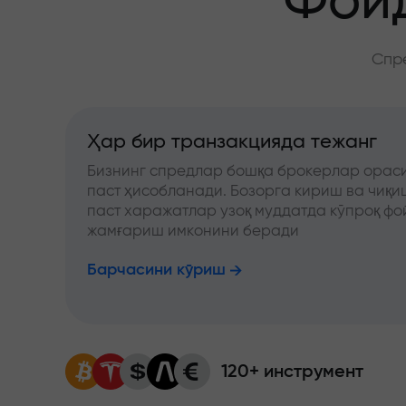
Фойд
Спре
Ҳар бир транзакцияда тежанг
Бизнинг спредлар бошқа брокерлар ораси
паст ҳисобланади. Бозорга кириш ва чиқ
паст харажатлар узоқ муддатда кўпроқ фо
жамғариш имконини беради
Барчасини кўриш
120+ инструмент