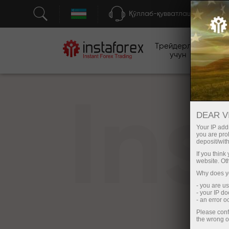
Қўллаб-қувватлаш
Трейдерлар
бо
учун
In
DEAR V
Your IP addr
you are proh
deposit/with
If you thin
website. Ot
Why does yo
- you are u
- your IP d
- an error 
Please conf
the wrong o