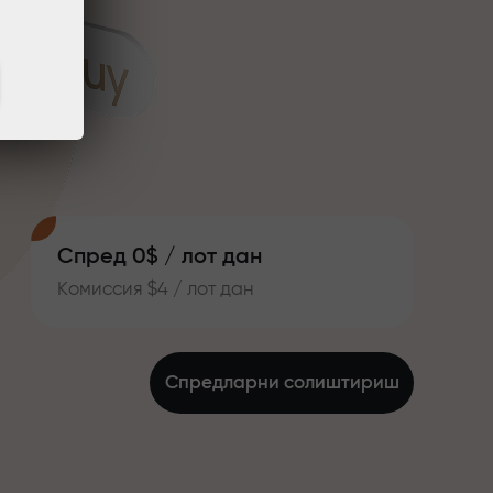
Спред 0$ / лот дан
Комиссия $4 / лот дан
Спредларни солиштириш