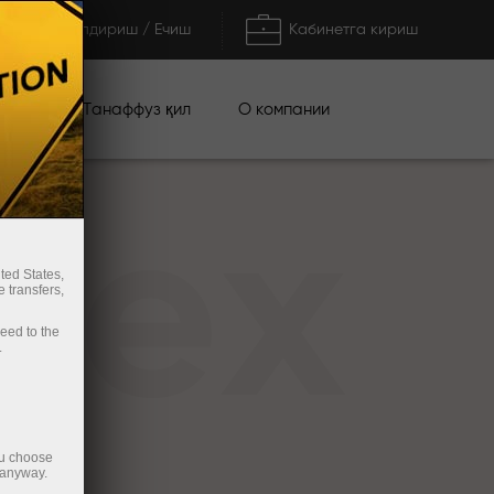
Тўлдириш / Ечиш
Кабинетга кириш
циялар
О компании
Танаффуз қил
rex
ted States,
 transfers,
ceed to the
.
ou choose
 anyway.