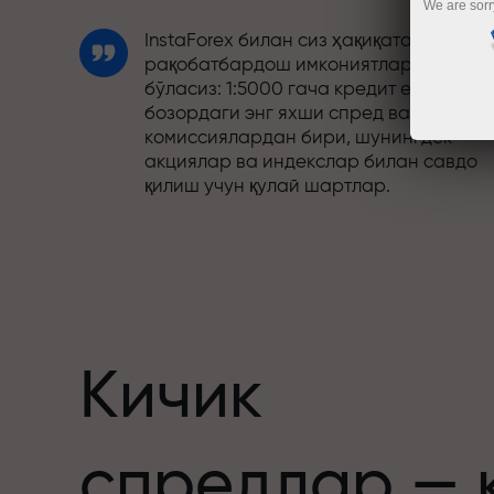
We are sorr
InstaForex билан сиз ҳақиқатан
рақобатбардош имкониятларга эга
бўласиз: 1:5000 гача кредит елкаси,
бозордаги энг яхши спред ва
комиссиялардан бири, шунингдек
акциялар ва индекслар билан савдо
қилиш учун қулай шартлар.
Биз савдони янада жозибадор
қиладиган бонус тизимини ишлаб
чиқдик. Ҳар бир InstaForex мижози ўз
депозитига 30% гача бонус олиши ва
бошқа акциялар ҳамда махсус
таклифлардан фойдаланиши мумкин.
Кичик
Трассадаги тезлик ва савдо тезлиги
спредлар — 
бир хил қадриятларни баҳам кўради.
Aleš Loprais савдо оламига интилиш в