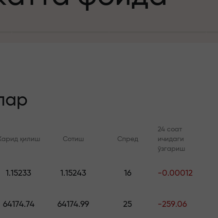
а
зит учун
й
лар
24 соат
Харид қилиш
Сотиш
Спред
ичидаги
 тезлик
ўзгариш
Онлайн курслар
FX.CO билан ан
и
1.15233
1.15243
16
-0.00012
а жекпоти
Савдони нолдан ўрганинг —
Forex, крипто ва Фь
барча даражалар учун
бўйича кунлик прог
64174.74
64174.99
25
-259.06
курслар ва вебинарлар