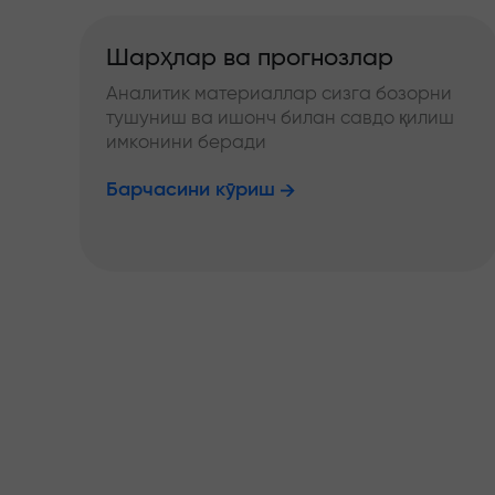
Шарҳлар ва прогнозлар
Аналитик материаллар сизга бозорни
тушуниш ва ишонч билан савдо қилиш
имконини беради
Барчасини кўриш