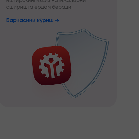
иштирокингизсиз натижаларни
оширишга ёрдам беради.
Барчасини кўриш