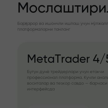
Мослаштирил
Барқарор ва ишончли ишлаш учун мўлжалла
платформаларни танланг
MetaTrader 4/
Бутун дунё трейдерлари учун етакчи
профессионал платформа. Кучли анал
воситалар ва тезкор савдо — барчаси
интерфейсда