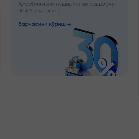
Ҳисобингизни тўлдиринг ва савдо учун
30% бонус олинг
Барчасини кўриш