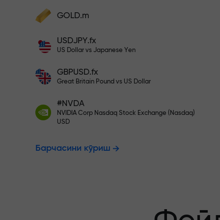
фойдангизни оширинг
Ҳисобингизни $333 билан тўлди
GOLD.m
Ҳисобни тўлдиринг ва
депозитингиздан 1 000 марта катта
Рисксиз савд
USDJPY.fx
бонус олинг. X1000 хато эмас. Депозит
US Dollar vs Japanese Yen
қанча катта бўлса, мультипликатор
шунча юқори бўлади.
GBPUSD.fx
фойдангиз к
Great Britain Pound vs US Dollar
#NVDA
NVIDIA Corp Nasdaq Stock Exchange (Nasdaq)
X1000 гача 
USD
Барчасини кўриш
энг катта му