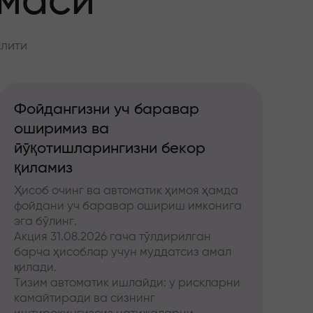
ммаси
алити
Фойдангизни уч баравар
оширимиз ва
йўқотишларингизни бекор
қиламиз
Ҳисоб очинг ва автоматик ҳимоя ҳамда
фойдани уч баравар ошириш имконига
эга бўлинг.
Акция 31.08.2026 гача тўлдирилган
барча ҳисоблар учун муддатсиз амал
қилади.
Тизим автоматик ишлайди: у рискларни
камайтиради ва сизнинг