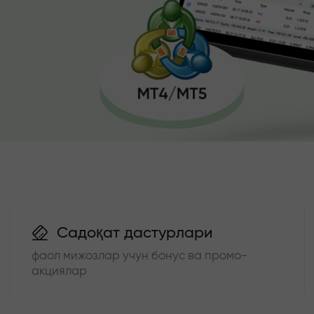
Садоқат дастурлари
фаол мижозлар учун бонус ва промо-
акциялар