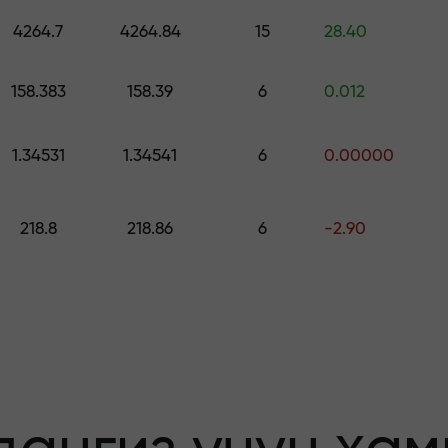
ринг — $1,500 гача қийматдаги совға
4264.7
4264.84
15
28.40
о қилинг —
158.383
158.39
6
0.012
1.34531
1.34541
6
0.00000
афолатланади
218.8
218.86
6
-2.90
бонус — бозорда
льтипликатор