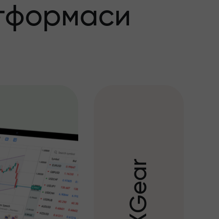
тформаси
r
a
e
G