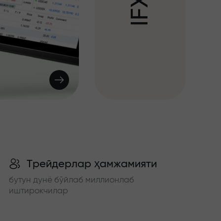
X
F
I
Трейдерлар ҳамжамияти
бутун дунё бўйлаб миллионлаб
иштирокчилар