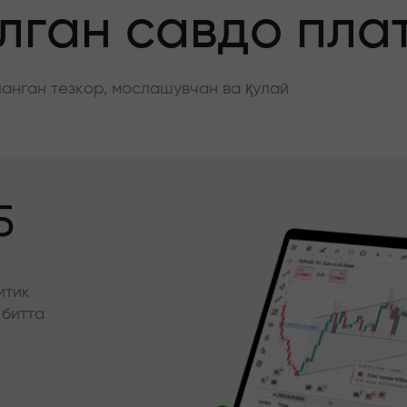
ган савдо пла
нган тезкор, мослашувчан ва қулай
5
итик
 битта