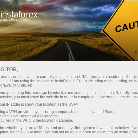
Ҳисоб-варағини тез очиш
Савдо платформаси
Энди иш
Инвесторлар
шлаётганлар
Промоак
Ҳамкорлар учун
учун
учун
staFo
ISITOR,
ess shows that you are currently located in the USA. If you are a resident of the Uni
ibited from using the services of InstaFintech Group including online trading, online
drawal of funds, etc.
k you are seeing this message by mistake and your location is not the US, kindly pro
herwise, you must leave the website in order to comply with government restrictions
ur IP address show your location as the USA?
sing a VPN provided by a hosting company based in the United States;
oes not have proper WHOIS records;
occurred in the WHOIS geolocation database.
irm whether you are a US resident or not by clicking the relevant button below. If y
ption, being a US resident, you will not be able to open an account with InstaForex