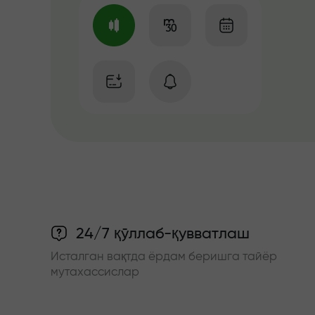
24/7 қўллаб-қувватлаш
Исталган вақтда ёрдам беришга тайёр
мутахассислар