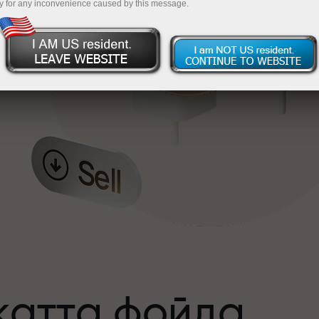
y for any inconvenience caused by this message.
катта фойда
а