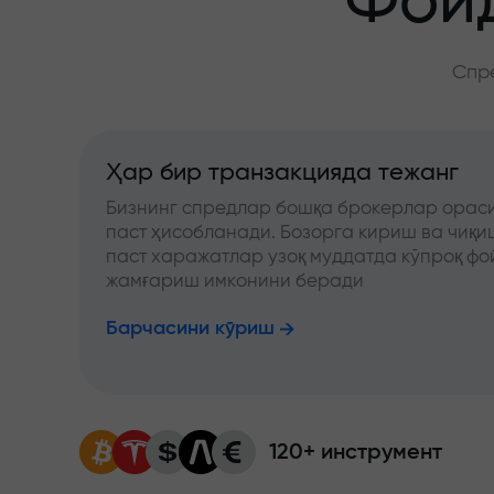
Фойд
Спре
Ҳар бир транзакцияда тежанг
Бизнинг спредлар бошқа брокерлар ораси
паст ҳисобланади. Бозорга кириш ва чиқ
паст харажатлар узоқ муддатда кўпроқ фо
жамғариш имконини беради
Барчасини кўриш
120+ инструмент