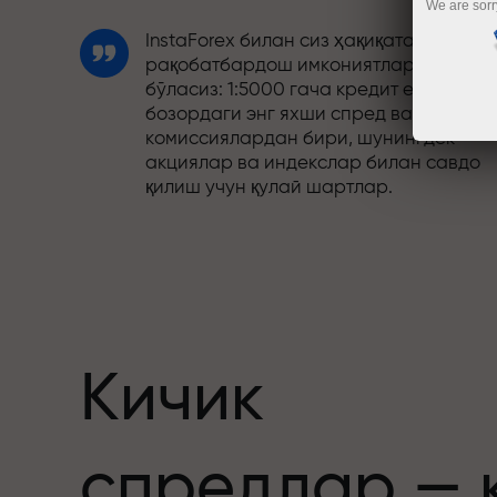
We are sorr
InstaForex билан сиз ҳақиқатан
рақобатбардош имкониятларга эга
бўласиз: 1:5000 гача кредит елкаси,
бозордаги энг яхши спред ва
комиссиялардан бири, шунингдек
акциялар ва индекслар билан савдо
қилиш учун қулай шартлар.
Биз савдони янада жозибадор
қиладиган бонус тизимини ишлаб
чиқдик. Ҳар бир InstaForex мижози ўз
депозитига 30% гача бонус олиши ва
бошқа акциялар ҳамда махсус
таклифлардан фойдаланиши мумкин.
Кичик
Трассадаги тезлик ва савдо тезлиги
спредлар — 
бир хил қадриятларни баҳам кўради.
Aleš Loprais савдо оламига интилиш в