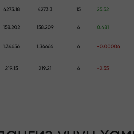
ринг — $1,500 гача қийматдаги совға
4273.18
4273.3
15
25.52
о қилинг —
158.202
158.209
6
0.481
1.34656
1.34666
6
-0.00006
афолатланади
219.15
219.21
6
-2.55
бонус — бозорда
льтипликатор