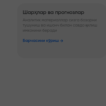
Шарҳлар ва прогнозлар
Аналитик материаллар сизга бозорни
тушуниш ва ишонч билан савдо қилиш
имконини беради
Барчасини кўриш