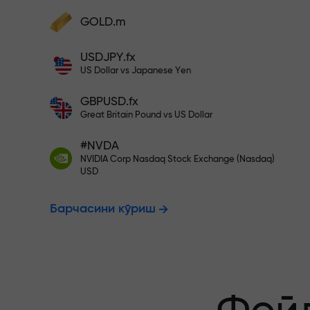
фойдангизни оширинг
Ҳисобингизни $333 билан тўлди
GOLD.m
Ҳисобни тўлдиринг ва
депозитингиздан 1 000 марта катта
Рисксиз савд
USDJPY.fx
бонус олинг. X1000 хато эмас. Депозит
US Dollar vs Japanese Yen
қанча катта бўлса, мультипликатор
шунча юқори бўлади.
GBPUSD.fx
фойдангиз к
Great Britain Pound vs US Dollar
#NVDA
NVIDIA Corp Nasdaq Stock Exchange (Nasdaq)
X1000 гача 
USD
Барчасини кўриш
энг катта му