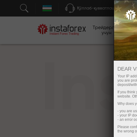
Қўллаб-қувватлаш
Трейдерлар
бо
учун
In
DEAR V
Your IP addr
you are proh
deposit/with
If you thin
website. Ot
Why does yo
- you are u
- your IP d
- an error 
Please conf
the wrong o