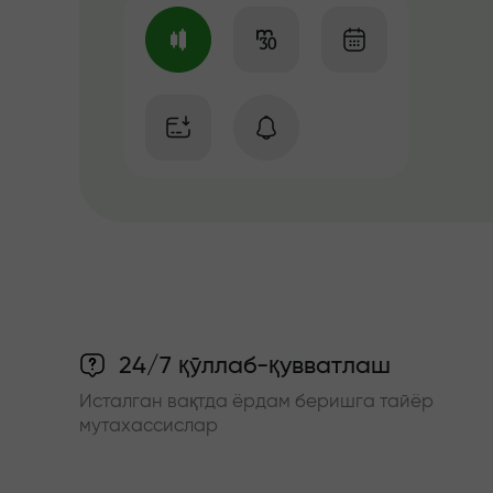
24/7 қўллаб-қувватлаш
Исталган вақтда ёрдам беришга тайёр
мутахассислар