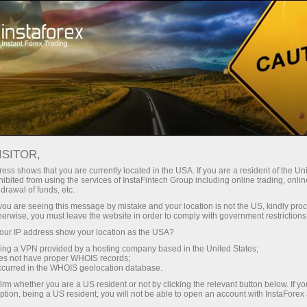
Ҳисоб-варағини тез очиш
Савдо платформаси
Энди иш
Инвесторлар
шлаётганлар
Промоак
Ҳамкорлар учун
учун
учун
staFo
ISITOR,
ess shows that you are currently located in the USA. If you are a resident of the Uni
ibited from using the services of InstaFintech Group including online trading, online
drawal of funds, etc.
k you are seeing this message by mistake and your location is not the US, kindly pro
herwise, you must leave the website in order to comply with government restrictions
ur IP address show your location as the USA?
sing a VPN provided by a hosting company based in the United States;
oes not have proper WHOIS records;
occurred in the WHOIS geolocation database.
irm whether you are a US resident or not by clicking the relevant button below. If y
ption, being a US resident, you will not be able to open an account with InstaForex