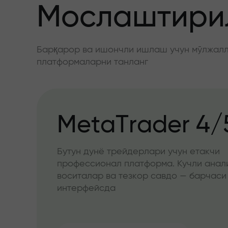
Мослаштирил
Барқарор ва ишончли ишлаш учун мўлжалла
платформаларни танланг
MetaTrader 4/
Бутун дунё трейдерлари учун етакчи
профессионал платформа. Кучли анал
воситалар ва тезкор савдо — барчаси
интерфейсда