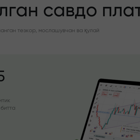
ган савдо пла
нган тезкор, мослашувчан ва қулай
5
итик
 битта