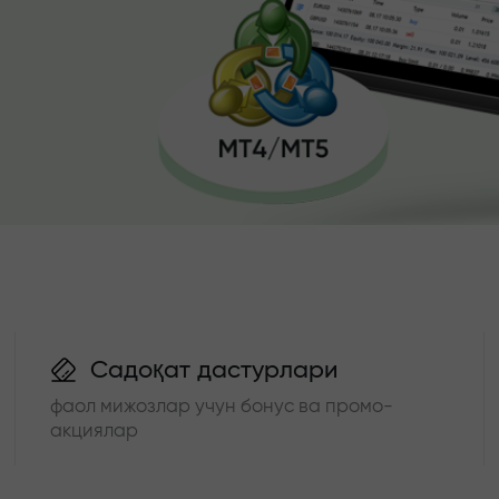
Садоқат дастурлари
фаол мижозлар учун бонус ва промо-
акциялар