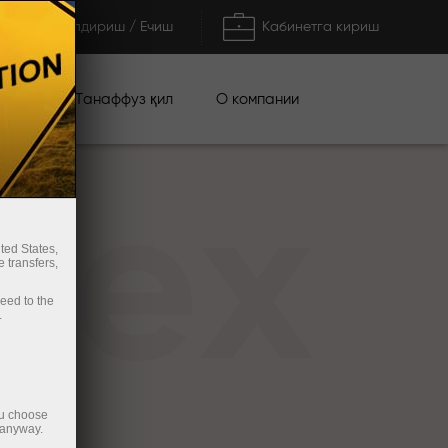
Тўлдириш / Ечиш
Кабинетга кириш
циялар
О компании
Танаффуз қил
rex
ted States,
 transfers,
ceed to the
.
ou choose
 anyway.