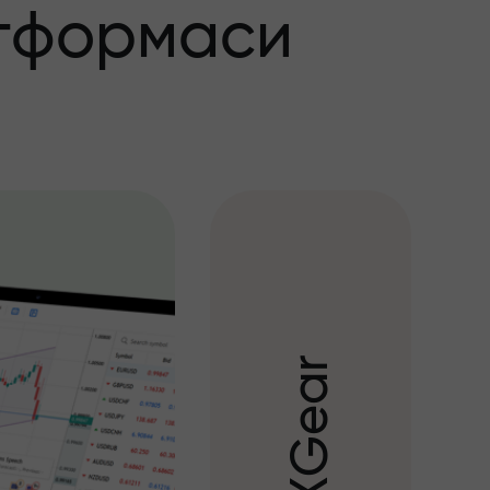
тформаси
r
a
e
G