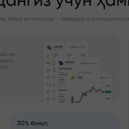
ангиз учун ҳа
д, ҳимоя ва бонуслар — барқарор даромадингиз к
да энг
ишдаги
йда
30% бонус