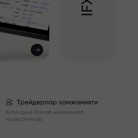
X
F
I
Трейдерлар ҳамжамияти
бутун дунё бўйлаб миллионлаб
иштирокчилар