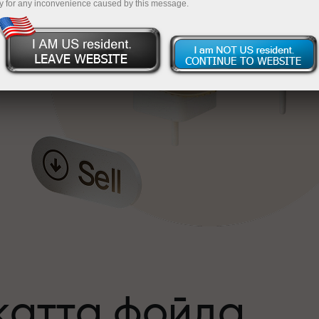
y for any inconvenience caused by this message.
катта фойда
а