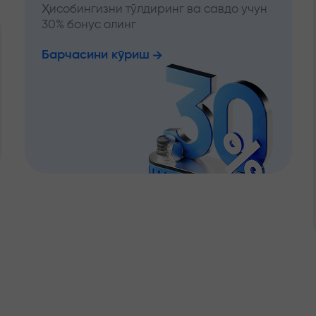
Ҳисобингизни тўлдиринг ва савдо учун
30% бонус олинг
Барчасини кўриш