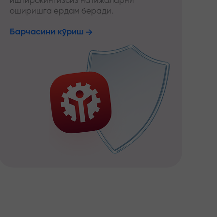
иштирокингизсиз натижаларни
оширишга ёрдам беради.
Барчасини кўриш