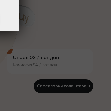
Спред 0$ / лот дан
Комиссия $4 / лот дан
Спредларни солиштириш