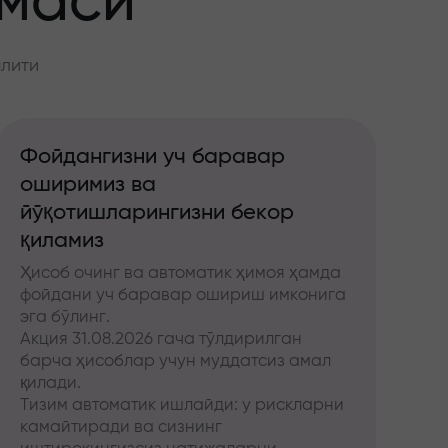
ммаси
алити
Фойдангизни уч баравар
оширимиз ва
йўқотишларингизни бекор
қиламиз
Ҳисоб очинг ва автоматик ҳимоя ҳамда
фойдани уч баравар ошириш имконига
эга бўлинг.
Акция 31.08.2026 гача тўлдирилган
барча ҳисоблар учун муддатсиз амал
қилади.
Тизим автоматик ишлайди: у рискларни
камайтиради ва сизнинг