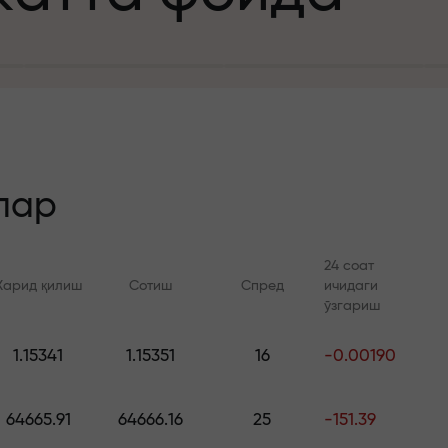
а
зит учун
й
лар
24 соат
Харид қилиш
Сотиш
Спред
ичидаги
 тезлик
ўзгариш
Онлайн курслар
FX.CO билан ан
и
1.15341
1.15351
16
-0.00190
а жекпоти
Савдони нолдан ўрганинг —
Forex, крипто ва Фь
барча даражалар учун
бўйича кунлик прог
64665.91
64666.16
25
-151.39
курслар ва вебинарлар