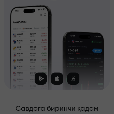
Савдога биринчи қадам