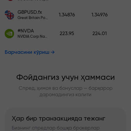
GBPUSD.fx
1.34876
1.34976
Great Britain Pound vs US Dollar
#NVDA
223.95
224.01
NVIDIA Corp Nasdaq Stock Exchange (Nasdaq) USD
Барчасини кўриш
Фойдангиз учун ҳаммаси
Спред, ҳимоя ва бонуслар — барқарор
даромадингиз калити
Ҳар бир транзакцияда тежанг
Бизнинг спредлар бошқа брокерлар