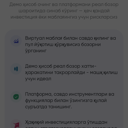
Демо ҳисоб очинг ва платформани реал бозор
шароитида синаб кўринг — ҳеч қандай
инвестиция ёки маблағингиз учун рискларсиз
Виртуал маблағ билан савдо қилинг ва
пул йўқотиш қўрқувисиз бозорни
ўрганинг
Демо ҳисоб реал бозор хатти-
ҳаракатини такрорлайди - машқ қилиш
учун идеал
Платформа, савдо инструментлари ва
функциялар билан ўзингизга қулай
суръатда танишинг.
Ҳақиқий инвестицияларга ўтишдан