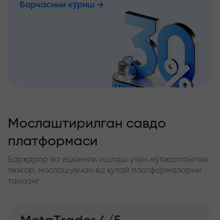
Барчасини кўриш
Мослаштирилган савдо
платформаси
Барқарор ва ишончли ишлаш учун мўлжалланган
тезкор, мослашувчан ва қулай платформаларни
танланг