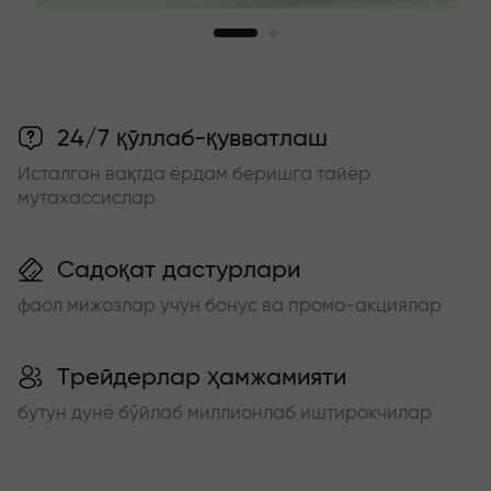
24/7 қўллаб-қувватлаш
Исталган вақтда ёрдам беришга тайёр
мутахассислар
Садоқат дастурлари
фаол мижозлар учун бонус ва промо-акциялар
Трейдерлар ҳамжамияти
бутун дунё бўйлаб миллионлаб иштирокчилар