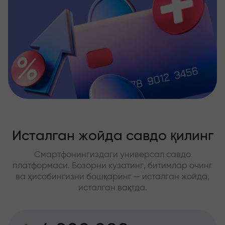
Исталган жойда савдо қилинг
Смартфонингиздаги универсал савдо
платформаси. Бозорни кузатинг, битимлар очинг
ва ҳисобингизни бошқаринг — исталган жойда,
исталган вақтда.