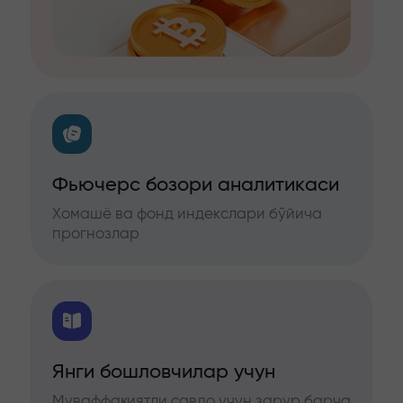
Фьючерс бозори аналитикаси
Хомашё ва фонд индекслари бўйича
прогнозлар
Янги бошловчилар учун
Муваффақиятли савдо учун зарур барча