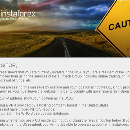
Кичик
спредлар — катта фойда
ISITOR,
ess shows that you are currently located in the USA. If you are a resident of the Uni
Ҳар бир депозит учун
ibited from using the services of InstaFintech Group including online trading, online
InstaForex билан сиз ҳақиқатан
drawal of funds, etc.
рақобатбардош имкониятларга
30% бонус
k you are seeing this message by mistake and your location is not the US, kindly pro
эга бўласиз: 1:5000 гача кредит
herwise, you must leave the website in order to comply with government restrictions
елкаси, бозордаги энг яхши
ur IP address show your location as the USA?
Савдода
спред ва комиссиялардан бири,
sing a VPN provided by a hosting company based in the United States;
шунингдек акциялар ва
oes not have proper WHOIS records;
ва трассада тезлик
occurred in the WHOIS geolocation database.
индекслар билан савдо қилиш
irm whether you are a US resident or not by clicking the relevant button below. If y
учун қулай шартлар.
ption, being a US resident, you will not be able to open an account with InstaForex
Шахсий совға жекпоти
Биз савдони янада жозибадор