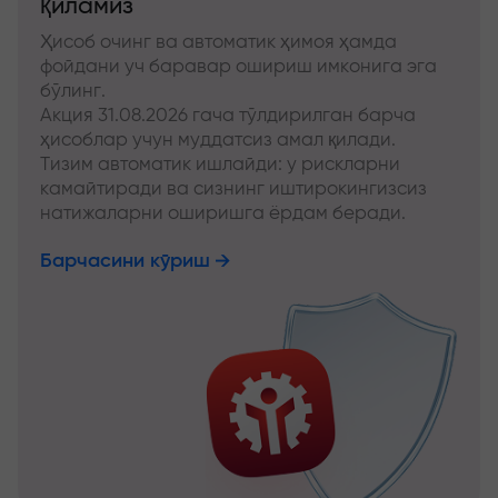
қиламиз
Ҳисоб очинг ва автоматик ҳимоя ҳамда
фойдани уч баравар ошириш имконига эга
бўлинг.
Акция 31.08.2026 гача тўлдирилган барча
ҳисоблар учун муддатсиз амал қилади.
Тизим автоматик ишлайди: у рискларни
камайтиради ва сизнинг иштирокингизсиз
натижаларни оширишга ёрдам беради.
Барчасини кўриш