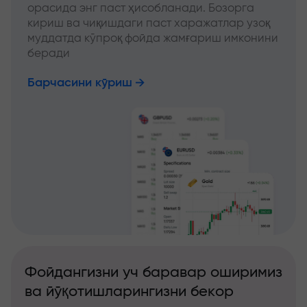
орасида энг паст ҳисобланади. Бозорга
кириш ва чиқишдаги паст харажатлар узоқ
муддатда кўпроқ фойда жамғариш имконини
беради
Барчасини кўриш
Фойдангизни уч баравар оширимиз
ва йўқотишларингизни бекор