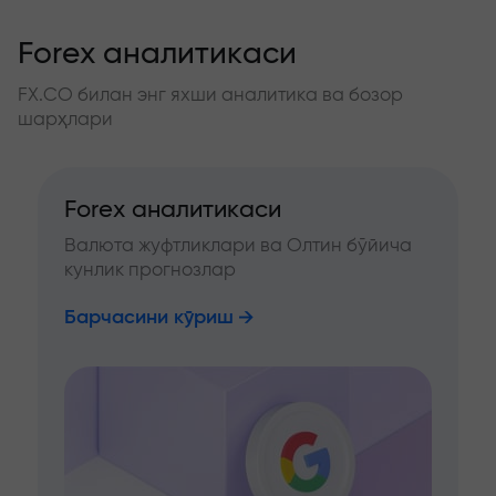
Forex аналитикаси
FX.CO билан энг яхши аналитика ва бозор
шарҳлари
Forex аналитикаси
Валюта жуфтликлари ва Олтин бўйича
кунлик прогнозлар
Барчасини кўриш