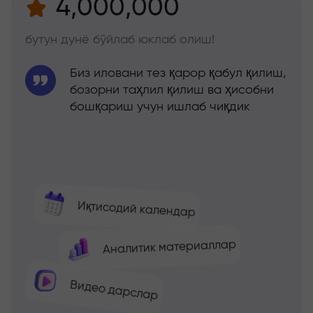
4,000,000
бутун дунё бўйлаб юклаб олиш!
Биз иловани тез қарор қабул қилиш,
бозорни таҳлил қилиш ва ҳисобни
бошқариш учун ишлаб чиқдик
Иқтисодий календар
Аналитик материаллар
Видео дарслар