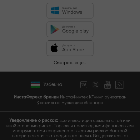
Смотреть еще...
Ўзбекча
ИнстаФорекс бренди
ИнстаФинтех КГнинг рўйхатдан
ўтказилган мулки ҳисобланади
Уведомление о рисках:
все инвестиции связаны с той или
иной степенью риска. Торговля производными финансовыми
инструментами сопряжена с высоким риском быстрой
потери денег из-за кредитного плеча. Воздержитесь от