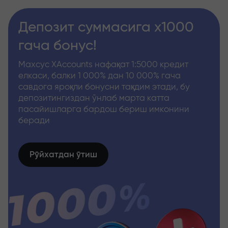
Депозит суммасига x1000
гача бонус!
Махсус XAccounts нафақат 1:5000 кредит
елкаси, балки 1 000% дан 10 000% гача
савдога яроқли бонусни тақдим этади, бу
депозитингиздан ўнлаб марта катта
пасайишларга бардош бериш имконини
беради
Рўйхатдан ўтиш