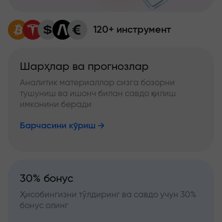
120+ инструмент
Шарҳлар ва прогнозлар
Аналитик материаллар сизга бозорни
тушуниш ва ишонч билан савдо қилиш
имконини беради
Барчасини кўриш
30% бонус
Ҳисобингизни тўлдиринг ва савдо учун 30%
бонус олинг