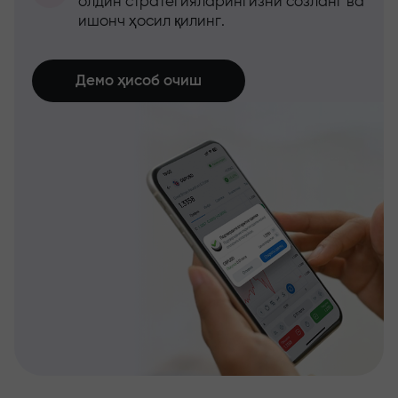
олдин стратегияларингизни созланг ва
ишонч ҳосил қилинг.
Демо ҳисоб очиш