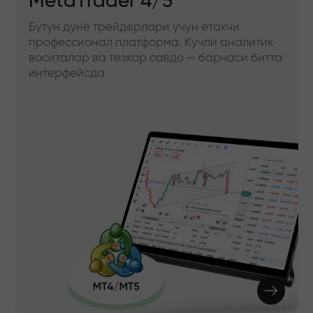
MetaTrader 4/5
Бутун дунё трейдерлари учун етакчи
профессионал платформа. Кучли аналитик
воситалар ва тезкор савдо — барчаси битта
интерфейсда