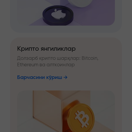
Крипто янгиликлар
Долзарб крипто шарҳлар: Bitcoin,
Ethereum ва алткоинлар
Барчасини кўриш