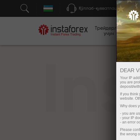
Қўллаб-қувватлаш
Трейдерлар
бо
учун
In
DEAR V
Your IP addr
you are proh
deposit/with
If you thin
website. Ot
Why does yo
- you are u
- your IP d
- an error 
Please conf
the wrong o