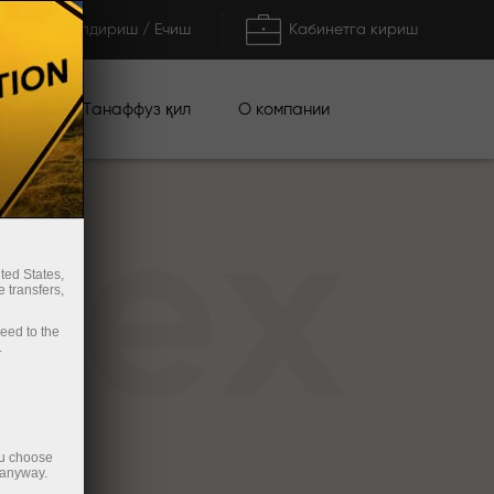
Тўлдириш / Ечиш
Кабинетга кириш
циялар
О компании
Танаффуз қил
rex
ted States,
 transfers,
ceed to the
.
ou choose
 anyway.