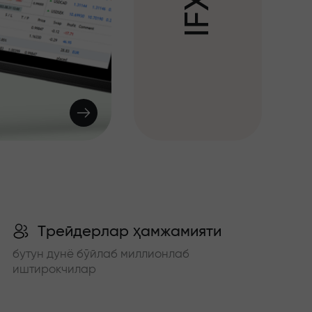
X
F
I
Трейдерлар ҳамжамияти
бутун дунё бўйлаб миллионлаб
иштирокчилар