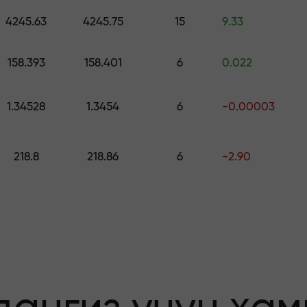
ринг — $1,500 гача қийматдаги совға
4245.63
4245.75
15
9.33
о қилинг —
158.393
158.401
6
0.022
1.34528
1.3454
6
-0.00003
афолатланади
218.8
218.86
6
-2.90
бонус — бозорда
льтипликатор