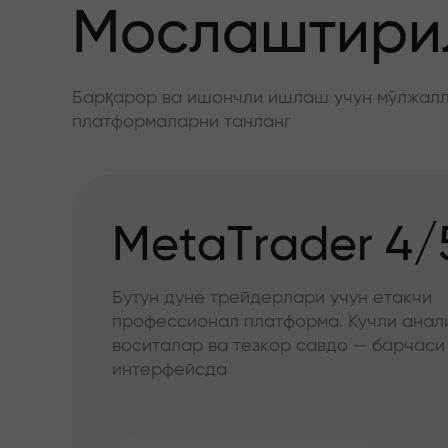
Мослаштирил
Барқарор ва ишончли ишлаш учун мўлжалла
платформаларни танланг
MetaTrader 4/
Бутун дунё трейдерлари учун етакчи
профессионал платформа. Кучли анал
воситалар ва тезкор савдо — барчаси
интерфейсда