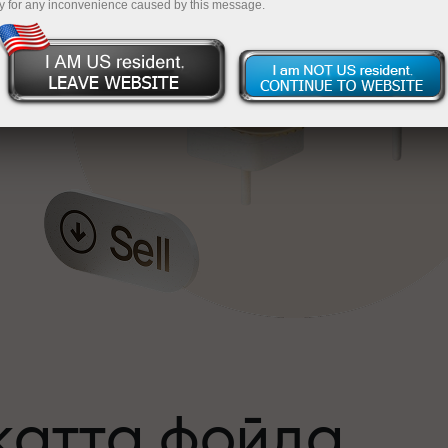
y for any inconvenience caused by this message.
катта фойда
а