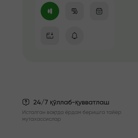
24/7 қўллаб-қувватлаш
Исталган вақтда ёрдам беришга тайёр
мутахассислар