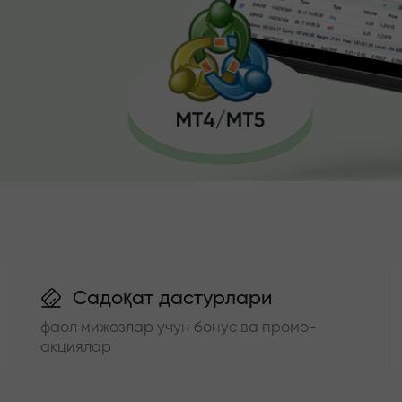
Садоқат дастурлари
фаол мижозлар учун бонус ва промо-
акциялар