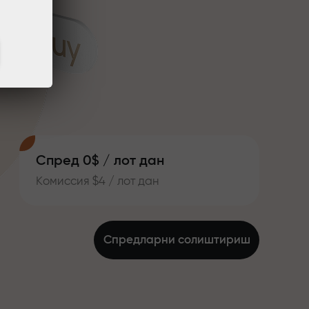
Спред 0$ / лот дан
Комиссия $4 / лот дан
Спредларни солиштириш