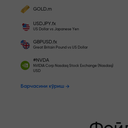
фойдангизни оширинг
Ҳисобингизни $333 билан тўлди
GOLD.m
Ҳисобни тўлдиринг ва
депозитингиздан 1 000 марта катта
Рисксиз савд
USDJPY.fx
бонус олинг. X1000 хато эмас. Депозит
US Dollar vs Japanese Yen
қанча катта бўлса, мультипликатор
шунча юқори бўлади.
GBPUSD.fx
фойдангиз к
Great Britain Pound vs US Dollar
#NVDA
NVIDIA Corp Nasdaq Stock Exchange (Nasdaq)
X1000 гача 
USD
Барчасини кўриш
энг катта му