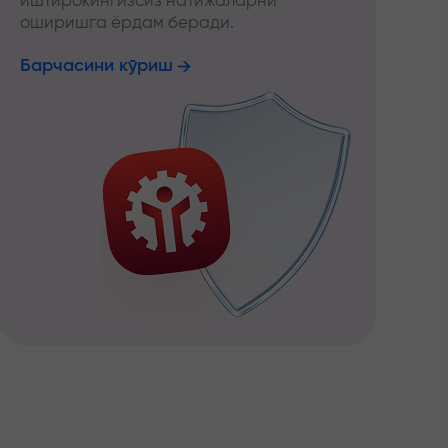
иштирокингизсиз натижаларни
оширишга ёрдам беради.
Барчасини кўриш