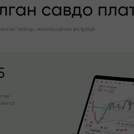
ган савдо пла
нган тезкор, мослашувчан ва қулай
5
итик
 битта