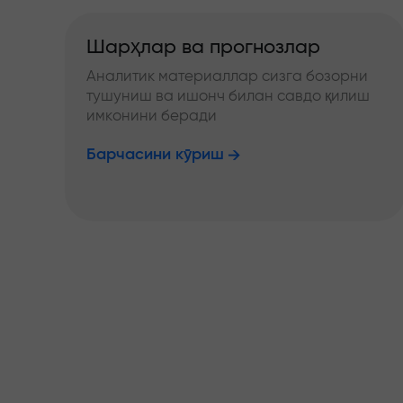
Шарҳлар ва прогнозлар
Аналитик материаллар сизга бозорни
тушуниш ва ишонч билан савдо қилиш
имконини беради
Барчасини кўриш