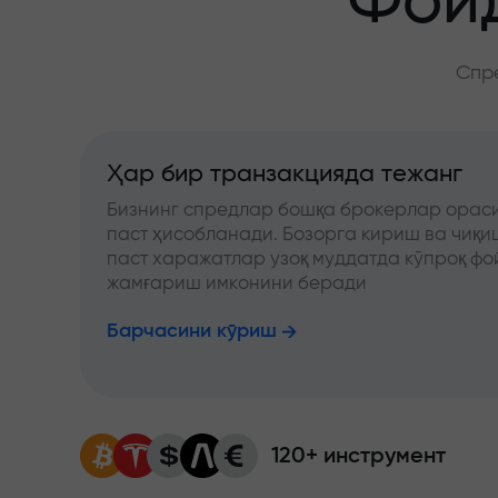
Фойд
Спре
Ҳар бир транзакцияда тежанг
Бизнинг спредлар бошқа брокерлар ораси
паст ҳисобланади. Бозорга кириш ва чиқ
паст харажатлар узоқ муддатда кўпроқ фо
жамғариш имконини беради
Барчасини кўриш
120+ инструмент