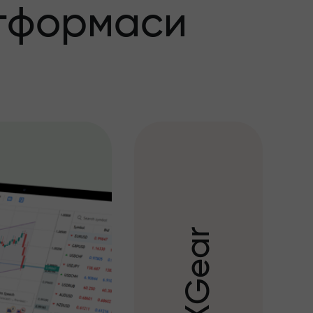
тформаси
r
a
e
G