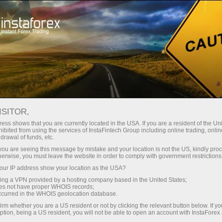
Ҳисоб-варағини тез очиш
Савдо платформаси
Энди иш
Инвесторлар
шлаётганлар
Промоак
Ҳамкорлар учун
учун
учун
staFo
ISITOR,
ess shows that you are currently located in the USA. If you are a resident of the Uni
ibited from using the services of InstaFintech Group including online trading, online
drawal of funds, etc.
k you are seeing this message by mistake and your location is not the US, kindly pro
herwise, you must leave the website in order to comply with government restrictions
ur IP address show your location as the USA?
sing a VPN provided by a hosting company based in the United States;
oes not have proper WHOIS records;
occurred in the WHOIS geolocation database.
irm whether you are a US resident or not by clicking the relevant button below. If y
ption, being a US resident, you will not be able to open an account with InstaForex