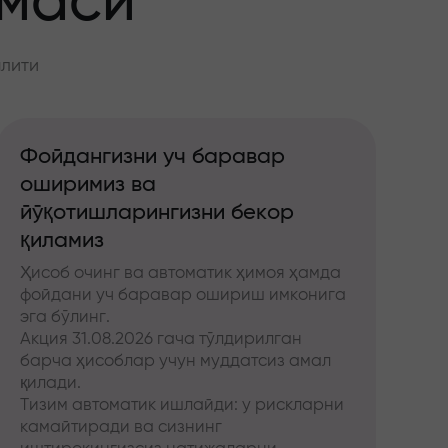
ммаси
алити
Фойдангизни уч баравар
оширимиз ва
йўқотишларингизни бекор
қиламиз
Ҳисоб очинг ва автоматик ҳимоя ҳамда
фойдани уч баравар ошириш имконига
эга бўлинг.
Акция 31.08.2026 гача тўлдирилган
барча ҳисоблар учун муддатсиз амал
қилади.
Тизим автоматик ишлайди: у рискларни
камайтиради ва сизнинг