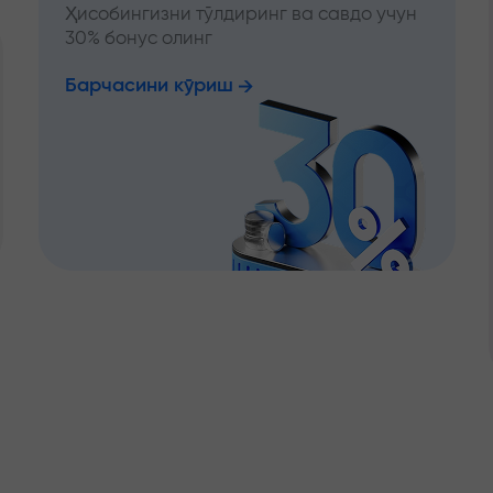
Ҳисобингизни тўлдиринг ва савдо учун
30% бонус олинг
Барчасини кўриш