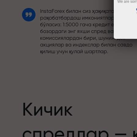
We are sorr
InstaForex билан сиз ҳақиқатан
рақобатбардош имкониятларга эга
бўласиз: 1:5000 гача кредит елкаси,
бозордаги энг яхши спред ва
комиссиялардан бири, шунингдек
акциялар ва индекслар билан савдо
қилиш учун қулай шартлар.
Биз савдони янада жозибадор
қиладиган бонус тизимини ишлаб
чиқдик. Ҳар бир InstaForex мижози ўз
депозитига 30% гача бонус олиши ва
бошқа акциялар ҳамда махсус
таклифлардан фойдаланиши мумкин.
Кичик
Трассадаги тезлик ва савдо тезлиги
спредлар — 
бир хил қадриятларни баҳам кўради.
Aleš Loprais савдо оламига интилиш в