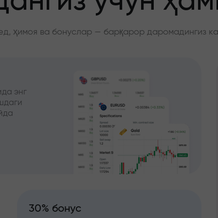
ангиз учун ҳа
д, ҳимоя ва бонуслар — барқарор даромадингиз к
да энг
ишдаги
йда
30% бонус