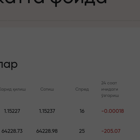
а
зит учун
й
лар
24 соат
Харид қилиш
Сотиш
Спред
ичидаги
 тезлик
ўзгариш
Онлайн курслар
FX.CO билан ан
и
1.15227
1.15237
16
-0.00018
а жекпоти
Савдони нолдан ўрганинг —
Forex, крипто ва Фь
барча даражалар учун
бўйича кунлик прог
64228.73
64228.98
25
-205.07
курслар ва вебинарлар