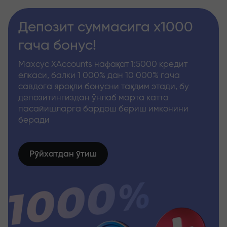
Депозит суммасига x1000
гача бонус!
Махсус XAccounts нафақат 1:5000 кредит
елкаси, балки 1 000% дан 10 000% гача
савдога яроқли бонусни тақдим этади, бу
депозитингиздан ўнлаб марта катта
пасайишларга бардош бериш имконини
беради
Рўйхатдан ўтиш