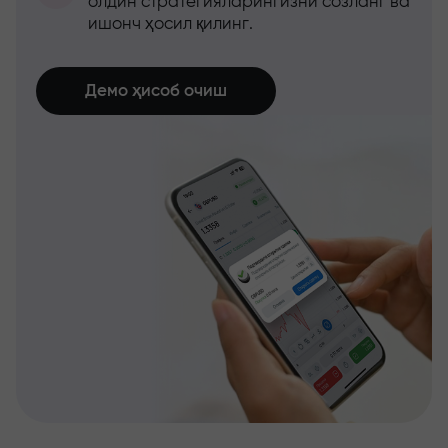
олдин стратегияларингизни созланг ва
ишонч ҳосил қилинг.
Демо ҳисоб очиш