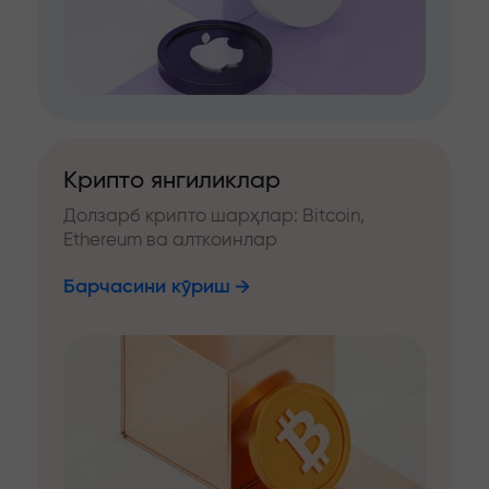
Крипто янгиликлар
Долзарб крипто шарҳлар: Bitcoin,
Ethereum ва алткоинлар
Барчасини кўриш