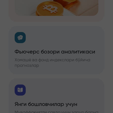
Фьючерс бозори аналитикаси
Хомашё ва фонд индекслари бўйича
прогнозлар
Янги бошловчилар учун
Муваффақиятли савдо учун зарур барча