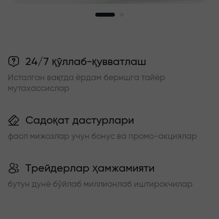
24/7 қўллаб-қувватлаш
Исталган вақтда ёрдам беришга тайёр
мутахассислар
Садоқат дастурлари
фаол мижозлар учун бонус ва промо-акциялар
Трейдерлар ҳамжамияти
бутун дунё бўйлаб миллионлаб иштирокчилар