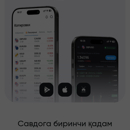
Савдога биринчи қадам