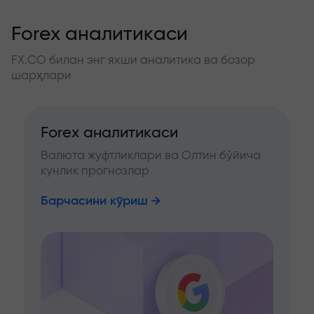
Forex аналитикаси
FX.CO билан энг яхши аналитика ва бозор
шарҳлари
Forex аналитикаси
Валюта жуфтликлари ва Олтин бўйича
кунлик прогнозлар
Барчасини кўриш