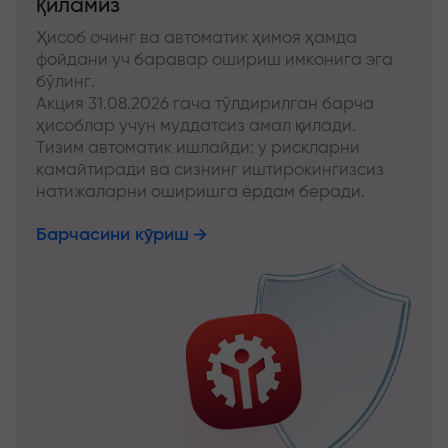
қиламиз
Ҳисоб очинг ва автоматик ҳимоя ҳамда
фойдани уч баравар ошириш имконига эга
бўлинг.
Акция 31.08.2026 гача тўлдирилган барча
ҳисоблар учун муддатсиз амал қилади.
Тизим автоматик ишлайди: у рискларни
камайтиради ва сизнинг иштирокингизсиз
натижаларни оширишга ёрдам беради.
Барчасини кўриш