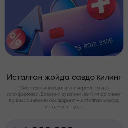
Исталган жойда савдо қилинг
Смартфонингиздаги универсал савдо
платформаси. Бозорни кузатинг, битимлар очинг
ва ҳисобингизни бошқаринг — исталган жойда,
исталган вақтда.