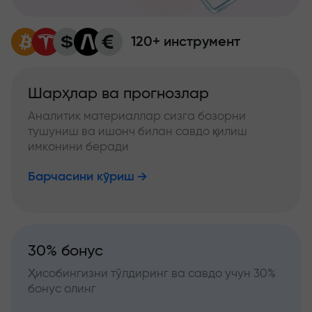
120+ инструмент
Шарҳлар ва прогнозлар
Аналитик материаллар сизга бозорни
тушуниш ва ишонч билан савдо қилиш
имконини беради
Барчасини кўриш
30% бонус
Ҳисобингизни тўлдиринг ва савдо учун 30%
бонус олинг