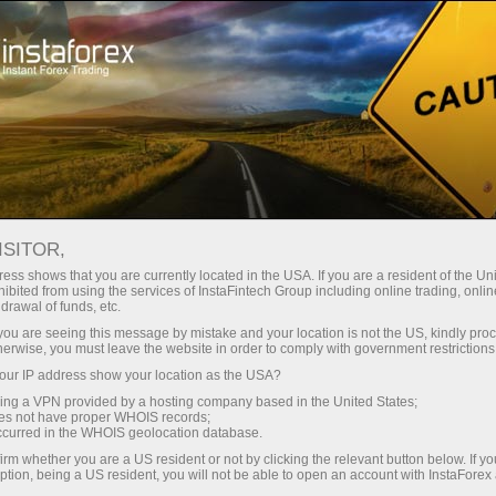
Кичик
спредлар — катта фойда
ISITOR,
ess shows that you are currently located in the USA. If you are a resident of the Uni
Ҳар бир депозит учун
ibited from using the services of InstaFintech Group including online trading, online
InstaForex билан сиз ҳақиқатан
drawal of funds, etc.
рақобатбардош имкониятларга
30% бонус
k you are seeing this message by mistake and your location is not the US, kindly pro
эга бўласиз: 1:5000 гача кредит
herwise, you must leave the website in order to comply with government restrictions
елкаси, бозордаги энг яхши
ur IP address show your location as the USA?
Савдода
спред ва комиссиялардан бири,
sing a VPN provided by a hosting company based in the United States;
шунингдек акциялар ва
oes not have proper WHOIS records;
ва трассада тезлик
occurred in the WHOIS geolocation database.
индекслар билан савдо қилиш
irm whether you are a US resident or not by clicking the relevant button below. If y
учун қулай шартлар.
ption, being a US resident, you will not be able to open an account with InstaForex
Шахсий совға жекпоти
Биз савдони янада жозибадор