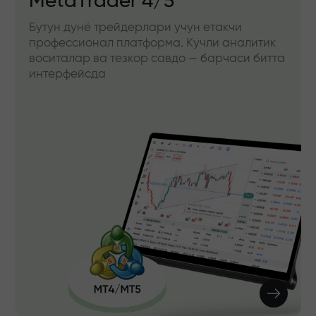
MetaTrader 4/5
Бутун дунё трейдерлари учун етакчи
профессионал платформа. Кучли аналитик
воситалар ва тезкор савдо — барчаси битта
интерфейсда