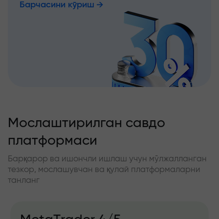
Барчасини кўриш
Мослаштирилган савдо
платформаси
Барқарор ва ишончли ишлаш учун мўлжалланган
тезкор, мослашувчан ва қулай платформаларни
танланг