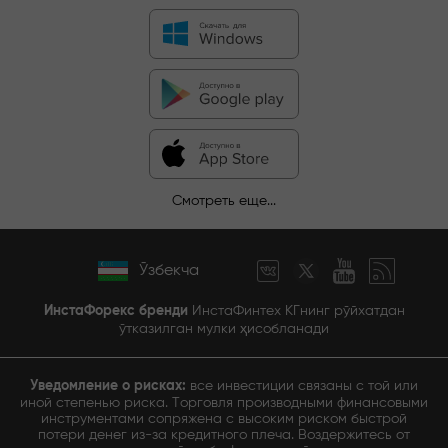
Смотреть еще...
Ўзбекча
ИнстаФорекс бренди
ИнстаФинтех КГнинг рўйхатдан
ўтказилган мулки ҳисобланади
Уведомление о рисках:
все инвестиции связаны с той или
иной степенью риска. Торговля производными финансовыми
инструментами сопряжена с высоким риском быстрой
потери денег из-за кредитного плеча. Воздержитесь от