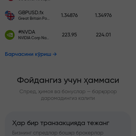
GBPUSD.fx
1.34876
1.34976
Great Britain Pound vs US Dollar
#NVDA
223.95
224.01
NVIDIA Corp Nasdaq Stock Exchange (Nasdaq) USD
Барчасини кўриш
Фойдангиз учун ҳаммаси
Спред, ҳимоя ва бонуслар — барқарор
даромадингиз калити
Ҳар бир транзакцияда тежанг
Бизнинг спредлар бошқа брокерлар