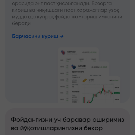
орасида энг паст ҳисобланади. Бозорга
кириш ва чиқишдаги паст харажатлар узоқ
муддатда кўпроқ фойда жамғариш имконини
беради
Барчасини кўриш
Фойдангизни уч баравар оширимиз
ва йўқотишларингизни бекор