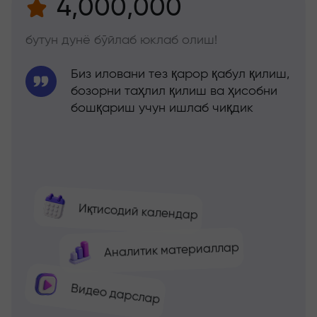
4,000,000
бутун дунё бўйлаб юклаб олиш!
Биз иловани тез қарор қабул қилиш,
бозорни таҳлил қилиш ва ҳисобни
бошқариш учун ишлаб чиқдик
Иқтисодий календар
Аналитик материаллар
Видео дарслар