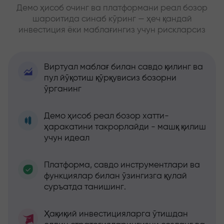
Демо ҳисоб очинг ва платформани реал бозор
шароитида синаб кўринг — ҳеч қандай
инвестиция ёки маблағингиз учун рискларсиз
Виртуал маблағ билан савдо қилинг ва
пул йўқотиш қўрқувисиз бозорни
ўрганинг
Демо ҳисоб реал бозор хатти-
ҳаракатини такрорлайди - машқ қилиш
учун идеал
Платформа, савдо инструментлари ва
функциялар билан ўзингизга қулай
суръатда танишинг.
Ҳақиқий инвестицияларга ўтишдан