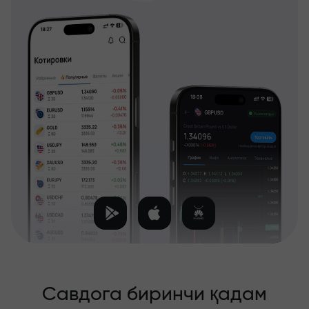
Савдога биринчи қадам