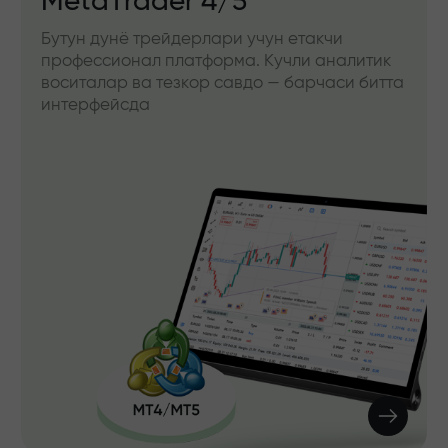
MetaTrader 4/5
Бутун дунё трейдерлари учун етакчи
профессионал платформа. Кучли аналитик
воситалар ва тезкор савдо — барчаси битта
интерфейсда