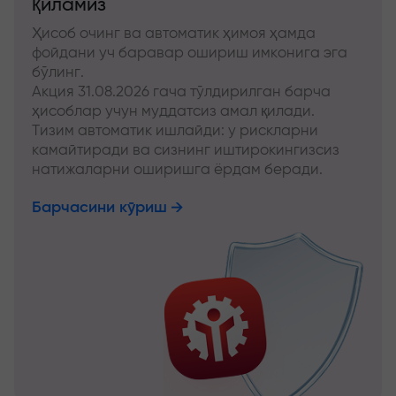
қиламиз
Ҳисоб очинг ва автоматик ҳимоя ҳамда
фойдани уч баравар ошириш имконига эга
бўлинг.
Акция 31.08.2026 гача тўлдирилган барча
ҳисоблар учун муддатсиз амал қилади.
Тизим автоматик ишлайди: у рискларни
камайтиради ва сизнинг иштирокингизсиз
натижаларни оширишга ёрдам беради.
Барчасини кўриш