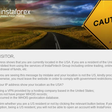
Кичик
спредлар — катта фойда
ISITOR,
ess shows that you are currently located in the USA. If you are a resident of the Uni
Ҳар бир депозит учун
ibited from using the services of InstaFintech Group including online trading, online
InstaForex билан сиз ҳақиқатан
drawal of funds, etc.
рақобатбардош имкониятларга
30% бонус
k you are seeing this message by mistake and your location is not the US, kindly pro
эга бўласиз: 1:5000 гача кредит
herwise, you must leave the website in order to comply with government restrictions
елкаси, бозордаги энг яхши
ur IP address show your location as the USA?
Савдода
спред ва комиссиялардан бири,
sing a VPN provided by a hosting company based in the United States;
шунингдек акциялар ва
oes not have proper WHOIS records;
ва трассада тезлик
occurred in the WHOIS geolocation database.
индекслар билан савдо қилиш
irm whether you are a US resident or not by clicking the relevant button below. If y
учун қулай шартлар.
ption, being a US resident, you will not be able to open an account with InstaForex
Шахсий совға жекпоти
Биз савдони янада жозибадор