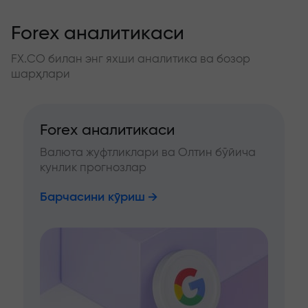
Forex аналитикаси
FX.CO билан энг яхши аналитика ва бозор
шарҳлари
Forex аналитикаси
Валюта жуфтликлари ва Олтин бўйича
кунлик прогнозлар
Барчасини кўриш