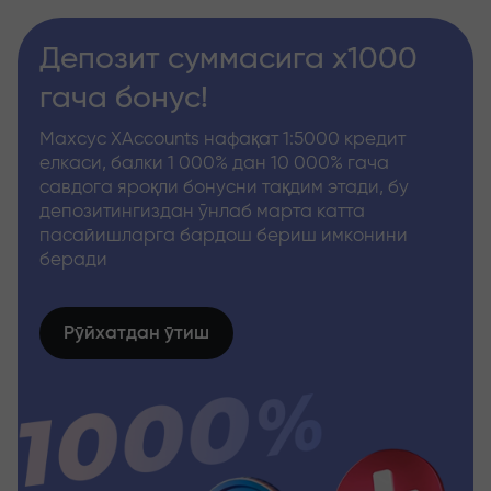
Депозит суммасига x1000
гача бонус!
Махсус XAccounts нафақат 1:5000 кредит
елкаси, балки 1 000% дан 10 000% гача
савдога яроқли бонусни тақдим этади, бу
депозитингиздан ўнлаб марта катта
пасайишларга бардош бериш имконини
беради
Рўйхатдан ўтиш