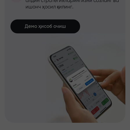
олдин стратегияларингизни созланг ва
ишонч ҳосил қилинг.
Демо ҳисоб очиш