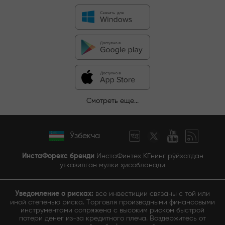
Смотреть еще...
Ўзбекча
ИнстаФорекс бренди
ИнстаФинтех КГнинг рўйхатдан
ўтказилган мулки ҳисобланади
Уведомление о рисках:
все инвестиции связаны с той или
иной степенью риска. Торговля производными финансовыми
инструментами сопряжена с высоким риском быстрой
потери денег из-за кредитного плеча. Воздержитесь от