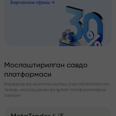
Барчасини кўриш
Мослаштирилган савдо
платформаси
Барқарор ва ишончли ишлаш учун мўлжалланган
тезкор, мослашувчан ва қулай платформаларни
танланг