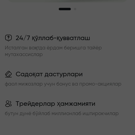
24/7 қўллаб-қувватлаш
Исталган вақтда ёрдам беришга тайёр
мутахассислар
Садоқат дастурлари
фаол мижозлар учун бонус ва промо-акциялар
Трейдерлар ҳамжамияти
бутун дунё бўйлаб миллионлаб иштирокчилар