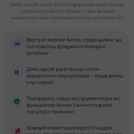
Демо ҳисоб очинг ва платформани реал бозор
шароитида синаб кўринг — ҳеч қандай
инвестиция ёки маблағингиз учун рискларсиз
Виртуал маблағ билан савдо қилинг ва
пул йўқотиш қўрқувисиз бозорни
ўрганинг
Демо ҳисоб реал бозор хатти-
ҳаракатини такрорлайди - машқ қилиш
учун идеал
Платформа, савдо инструментлари ва
функциялар билан ўзингизга қулай
суръатда танишинг.
Ҳақиқий инвестицияларга ўтишдан