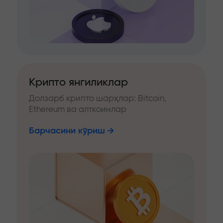
Крипто янгиликлар
Долзарб крипто шарҳлар: Bitcoin,
Ethereum ва алткоинлар
Барчасини кўриш