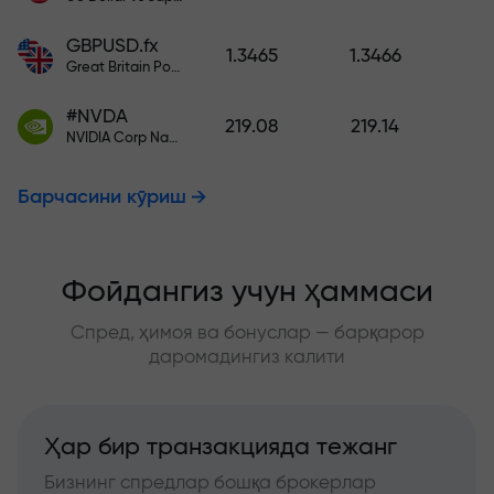
GBPUSD.fx
1.3465
1.3466
Great Britain Pound vs US Dollar
#NVDA
219.08
219.14
NVIDIA Corp Nasdaq Stock Exchange (Nasdaq) USD
Барчасини кўриш
Фойдангиз учун ҳаммаси
Спред, ҳимоя ва бонуслар — барқарор
даромадингиз калити
Ҳар бир транзакцияда тежанг
Бизнинг спредлар бошқа брокерлар