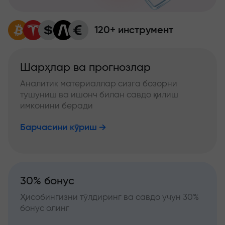
120+ инструмент
Шарҳлар ва прогнозлар
Аналитик материаллар сизга бозорни
тушуниш ва ишонч билан савдо қилиш
имконини беради
Барчасини кўриш
30% бонус
Ҳисобингизни тўлдиринг ва савдо учун 30%
бонус олинг