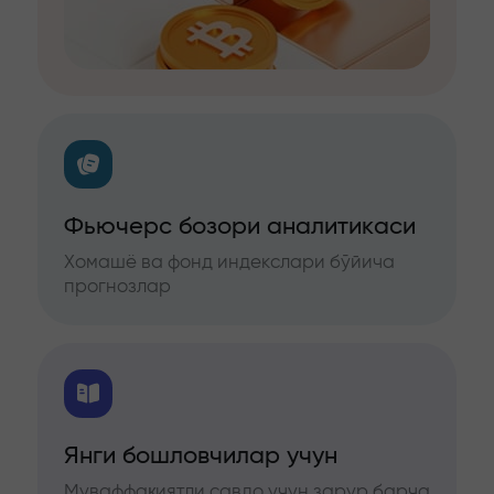
Фьючерс бозори аналитикаси
Хомашё ва фонд индекслари бўйича
прогнозлар
Янги бошловчилар учун
Муваффақиятли савдо учун зарур барча