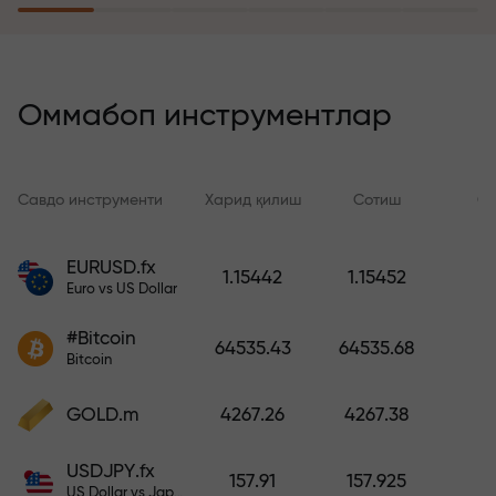
саёҳатга эга бўлади
Риск суғуртаси дастури
йўқотишларингизни қоплайди ва
Оммабоп инструментлар
6 ой ичида фойдани уч баравар
оширишни кафолатлайди.
Хотиржам савдо қилинг —
Савдо инструменти
Харид қилиш
Сотиш
Сп
капиталингиз ҳимояланган!
EURUSD.fx
1.15442
1.15452
Ҳисобни тўлдиринг ва
Euro vs US Dollar
депозитингиздан 1 000 марта
катта бонус олинг. X1000 хато
#Bitcoin
64535.43
64535.68
эмас. Депозит қанча катта
Bitcoin
бўлса, мультипликатор шунча
юқори бўлади.
GOLD.m
4267.26
4267.38
USDJPY.fx
157.91
157.925
US Dollar vs Japanese Yen