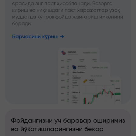
орасида энг паст ҳисобланади. Бозорга
кириш ва чиқишдаги паст харажатлар узоқ
муддатда кўпроқ фойда жамғариш имконини
беради
Барчасини кўриш
Фойдангизни уч баравар оширимиз
ва йўқотишларингизни бекор