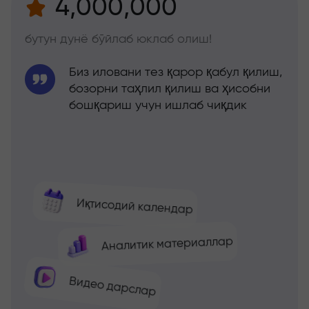
4,000,000
бутун дунё бўйлаб юклаб олиш!
Биз иловани тез қарор қабул қилиш,
бозорни таҳлил қилиш ва ҳисобни
бошқариш учун ишлаб чиқдик
Иқтисодий календар
Аналитик материаллар
Видео дарслар