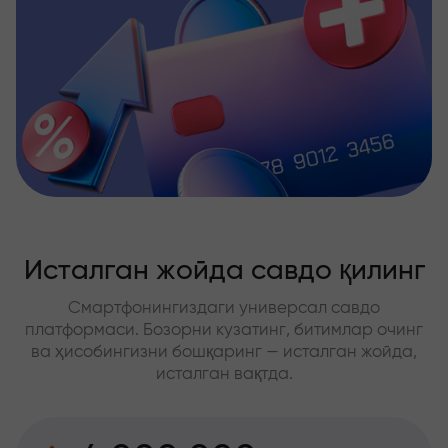
Исталган жойда савдо қилинг
Смартфонингиздаги универсал савдо
платформаси. Бозорни кузатинг, битимлар очинг
ва ҳисобингизни бошқаринг — исталган жойда,
исталган вақтда.