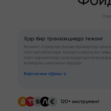
Фойд
Спре
Ҳар бир транзакцияда тежанг
Бизнинг спредлар бошқа брокерлар ораси
паст ҳисобланади. Бозорга кириш ва чиқ
паст харажатлар узоқ муддатда кўпроқ фо
жамғариш имконини беради
Барчасини кўриш
120+ инструмент