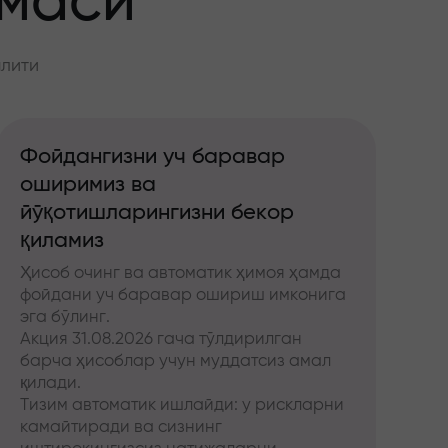
ммаси
алити
Фойдангизни уч баравар
оширимиз ва
йўқотишларингизни бекор
қиламиз
Ҳисоб очинг ва автоматик ҳимоя ҳамда
фойдани уч баравар ошириш имконига
эга бўлинг.
Акция 31.08.2026 гача тўлдирилган
барча ҳисоблар учун муддатсиз амал
қилади.
Тизим автоматик ишлайди: у рискларни
камайтиради ва сизнинг