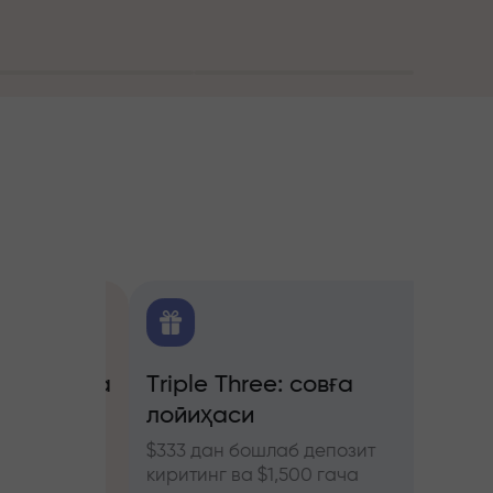
алитика
Triple Three: совға
Трей
лойиҳаси
бону
ючерс
нозлар
$333 дан бошлаб депозит
InstaF
киритинг ва $1,500 гача
иштиро