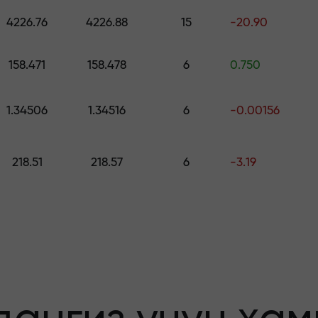
ринг — $1,500 гача қийматдаги совға
4226.76
4226.88
15
-20.90
о қилинг —
158.471
158.478
6
0.750
1.34506
1.34516
6
-0.00156
афолатланади
218.51
218.57
6
-3.19
бонус — бозорда
льтипликатор