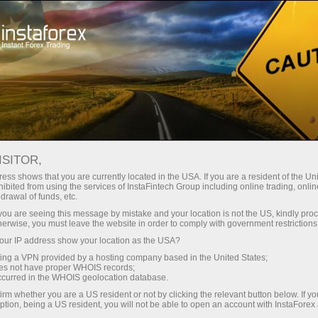
Ҳисоб-варағини тез очиш
Савдо платформаси
Энди иш
Инвесторлар
шлаётганлар
Промоак
Ҳамкорлар учун
учун
учун
staFo
ISITOR,
ess shows that you are currently located in the USA. If you are a resident of the Uni
ibited from using the services of InstaFintech Group including online trading, online
drawal of funds, etc.
k you are seeing this message by mistake and your location is not the US, kindly pro
herwise, you must leave the website in order to comply with government restrictions
ur IP address show your location as the USA?
sing a VPN provided by a hosting company based in the United States;
oes not have proper WHOIS records;
occurred in the WHOIS geolocation database.
irm whether you are a US resident or not by clicking the relevant button below. If y
ption, being a US resident, you will not be able to open an account with InstaForex