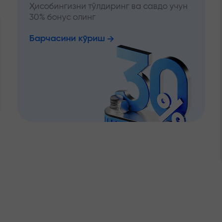
Ҳисобингизни тўлдиринг ва савдо учун
30% бонус олинг
Барчасини кўриш