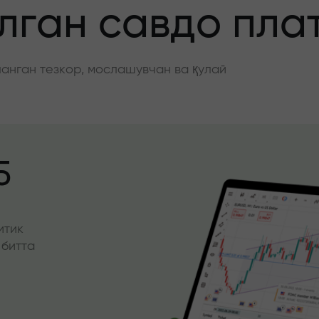
ган савдо пла
нган тезкор, мослашувчан ва қулай
5
итик
 битта