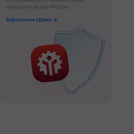
иштирокингизсиз натижаларни
оширишга ёрдам беради.
Барчасини кўриш