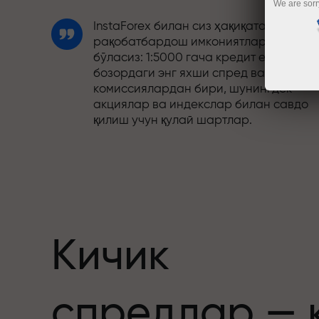
We are sorr
InstaForex билан сиз ҳақиқатан
рақобатбардош имкониятларга эга
бўласиз: 1:5000 гача кредит елкаси,
бозордаги энг яхши спред ва
комиссиялардан бири, шунингдек
акциялар ва индекслар билан савдо
қилиш учун қулай шартлар.
Биз савдони янада жозибадор
қиладиган бонус тизимини ишлаб
чиқдик. Ҳар бир InstaForex мижози ўз
депозитига 30% гача бонус олиши ва
бошқа акциялар ҳамда махсус
таклифлардан фойдаланиши мумкин.
Кичик
Трассадаги тезлик ва савдо тезлиги
спредлар — 
бир хил қадриятларни баҳам кўради.
Aleš Loprais савдо оламига интилиш в