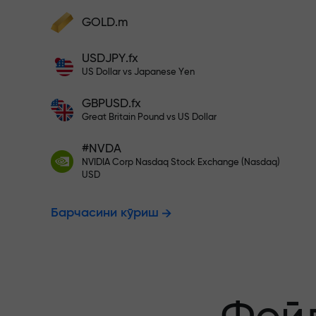
фойдангизни оширинг
Ҳисобингизни $333 билан тўлди
GOLD.m
Ҳисобни тўлдиринг ва
депозитингиздан 1 000 марта катта
Рисксиз савд
USDJPY.fx
бонус олинг. X1000 хато эмас. Депозит
US Dollar vs Japanese Yen
қанча катта бўлса, мультипликатор
шунча юқори бўлади.
GBPUSD.fx
фойдангиз к
Great Britain Pound vs US Dollar
#NVDA
NVIDIA Corp Nasdaq Stock Exchange (Nasdaq)
X1000 гача 
USD
Барчасини кўриш
энг катта му