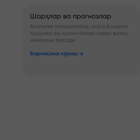
Шарҳлар ва прогнозлар
Аналитик материаллар сизга бозорни
тушуниш ва ишонч билан савдо қилиш
имконини беради
Барчасини кўриш