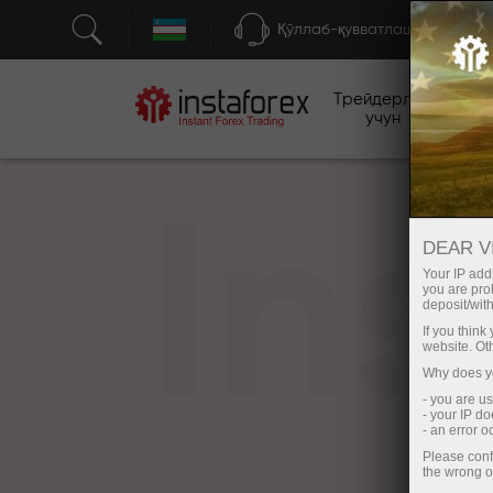
Қўллаб-қувватлаш
Трейдерлар
бо
учун
In
DEAR V
Your IP addr
you are proh
deposit/with
If you thin
website. Ot
Why does yo
- you are u
- your IP d
- an error 
Please conf
the wrong o