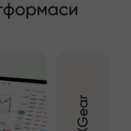
тформаси
r
a
e
G