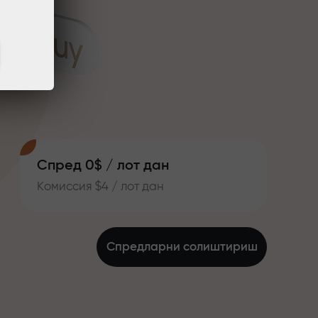
Спред 0$ / лот дан
Комиссия $4 / лот дан
Спредларни солиштириш