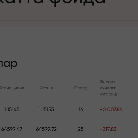
а
зит учун
й
лар
24 соат
Харид қилиш
Сотиш
Спред
ичидаги
 тезлик
ўзгариш
Онлайн курслар
FX.CO билан ан
и
1.15145
1.15155
16
-0.00386
а жекпоти
Савдони нолдан ўрганинг —
Forex, крипто ва Фь
барча даражалар учун
бўйича кунлик прог
64599.47
64599.72
25
-217.83
курслар ва вебинарлар