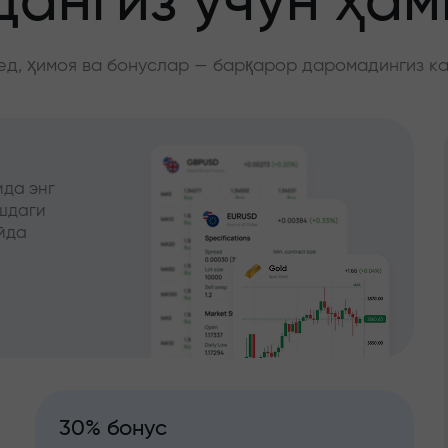
ангиз учун ҳа
д, ҳимоя ва бонуслар — барқарор даромадингиз к
да энг
ишдаги
йда
30% бонус