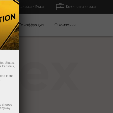
Тўлдириш / Ечиш
Кабинетга кириш
циялар
О компании
Танаффуз қил
rex
ted States,
 transfers,
ceed to the
.
ou choose
 anyway.