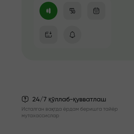
24/7 қўллаб-қувватлаш
Исталган вақтда ёрдам беришга тайёр
мутахассислар