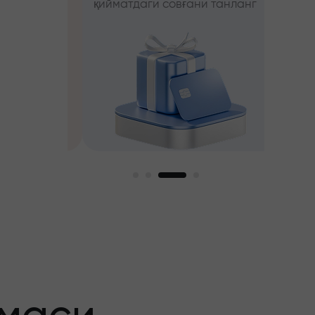
қийматдаги совғани танланг
фойда
ни танланг
ги