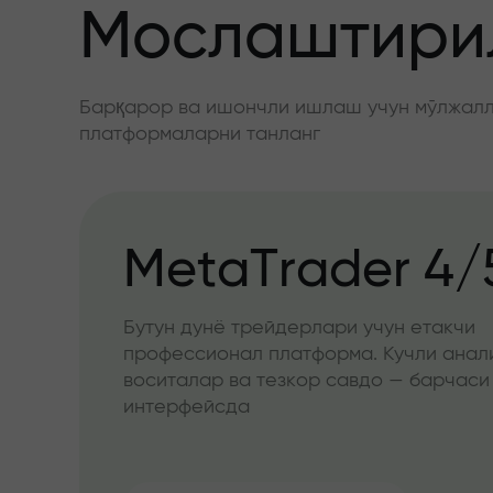
Мослаштирил
Барқарор ва ишончли ишлаш учун мўлжалла
платформаларни танланг
MetaTrader 4/
Бутун дунё трейдерлари учун етакчи
профессионал платформа. Кучли анал
воситалар ва тезкор савдо — барчаси
интерфейсда