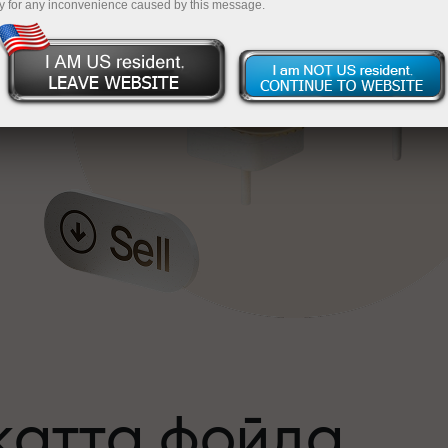
y for any inconvenience caused by this message.
катта фойда
а