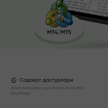
Садоқат дастурлари
фаол мижозлар учун бонус ва промо-
акциялар