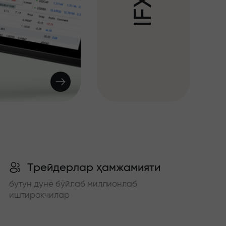
X
F
I
Трейдерлар ҳамжамияти
бутун дунё бўйлаб миллионлаб
иштирокчилар