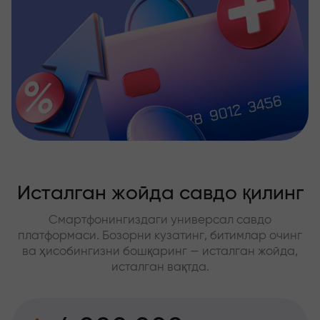
Исталган жойда савдо қилинг
Смартфонингиздаги универсал савдо
платформаси. Бозорни кузатинг, битимлар очинг
ва ҳисобингизни бошқаринг — исталган жойда,
исталган вақтда.