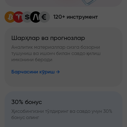
120+ инструмент
Шарҳлар ва прогнозлар
Аналитик материаллар сизга бозорни
тушуниш ва ишонч билан савдо қилиш
имконини беради
Барчасини кўриш
30% бонус
Ҳисобингизни тўлдиринг ва савдо учун 30%
бонус олинг