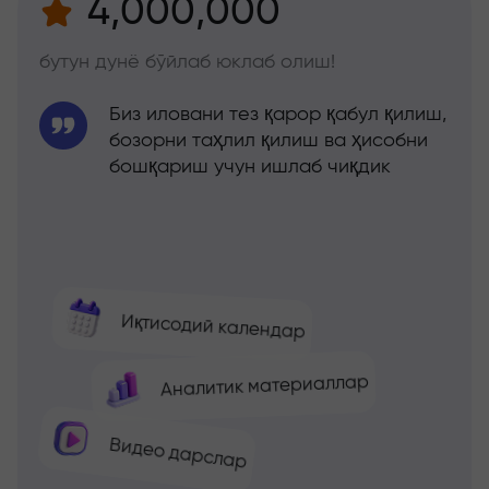
4,000,000
бутун дунё бўйлаб юклаб олиш!
Биз иловани тез қарор қабул қилиш,
бозорни таҳлил қилиш ва ҳисобни
бошқариш учун ишлаб чиқдик
Иқтисодий календар
Аналитик материаллар
Видео дарслар