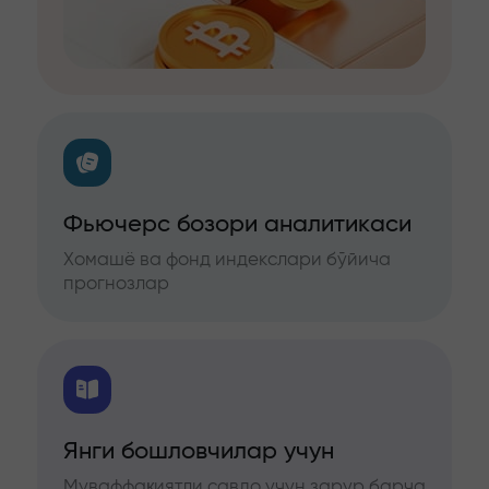
Фьючерс бозори аналитикаси
Хомашё ва фонд индекслари бўйича
прогнозлар
Янги бошловчилар учун
Муваффақиятли савдо учун зарур барча