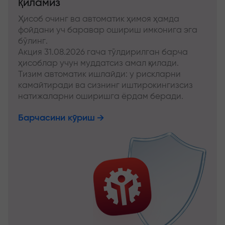
қиламиз
Ҳисоб очинг ва автоматик ҳимоя ҳамда
фойдани уч баравар ошириш имконига эга
бўлинг.
Акция 31.08.2026 гача тўлдирилган барча
ҳисоблар учун муддатсиз амал қилади.
Тизим автоматик ишлайди: у рискларни
камайтиради ва сизнинг иштирокингизсиз
натижаларни оширишга ёрдам беради.
Барчасини кўриш