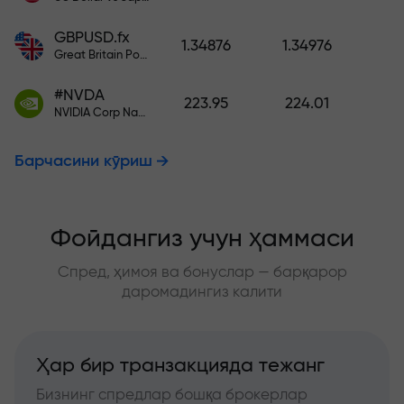
GBPUSD.fx
1.34876
1.34976
Great Britain Pound vs US Dollar
#NVDA
223.95
224.01
NVIDIA Corp Nasdaq Stock Exchange (Nasdaq) USD
Барчасини кўриш
Фойдангиз учун ҳаммаси
Спред, ҳимоя ва бонуслар — барқарор
даромадингиз калити
Ҳар бир транзакцияда тежанг
Бизнинг спредлар бошқа брокерлар