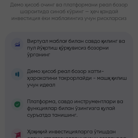
Демо ҳисоб очинг ва платформани реал бозор
шароитида синаб кўринг — ҳеч қандай
инвестиция ёки маблағингиз учун рискларсиз
Виртуал маблағ билан савдо қилинг ва
пул йўқотиш қўрқувисиз бозорни
ўрганинг
Демо ҳисоб реал бозор хатти-
ҳаракатини такрорлайди - машқ қилиш
учун идеал
Платформа, савдо инструментлари ва
функциялар билан ўзингизга қулай
суръатда танишинг.
Ҳақиқий инвестицияларга ўтишдан