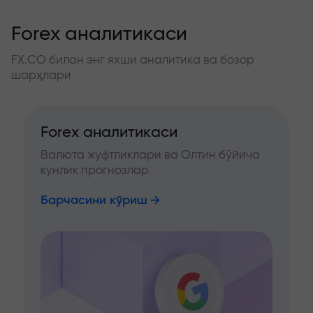
Forex аналитикаси
FX.CO билан энг яхши аналитика ва бозор
шарҳлари
Forex аналитикаси
Валюта жуфтликлари ва Олтин бўйича
кунлик прогнозлар
Барчасини кўриш