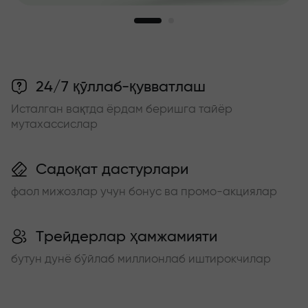
24/7 қўллаб-қувватлаш
Исталган вақтда ёрдам беришга тайёр
мутахассислар
Садоқат дастурлари
фаол мижозлар учун бонус ва промо-акциялар
Трейдерлар ҳамжамияти
бутун дунё бўйлаб миллионлаб иштирокчилар