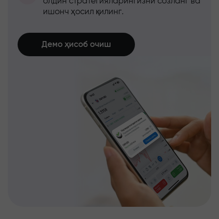
олдин стратегияларингизни созланг ва
ишонч ҳосил қилинг.
Демо ҳисоб очиш