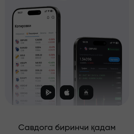
Савдога биринчи қадам