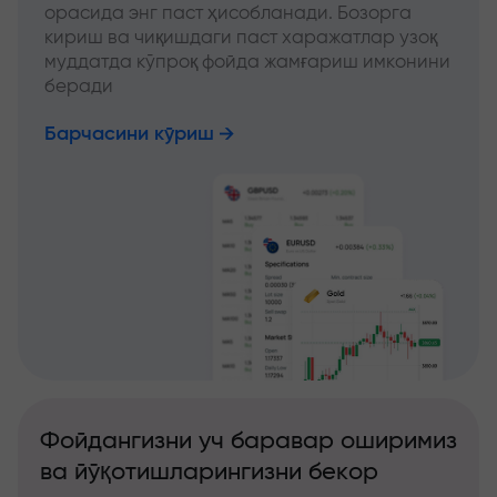
орасида энг паст ҳисобланади. Бозорга
кириш ва чиқишдаги паст харажатлар узоқ
муддатда кўпроқ фойда жамғариш имконини
беради
Барчасини кўриш
Фойдангизни уч баравар оширимиз
ва йўқотишларингизни бекор