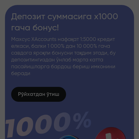
Депозит суммасига x1000
гача бонус!
Махсус XAccounts нафақат 1:5000 кредит
елкаси, балки 1 000% дан 10 000% гача
савдога яроқли бонусни тақдим этади, бу
депозитингиздан ўнлаб марта катта
пасайишларга бардош бериш имконини
беради
Рўйхатдан ўтиш