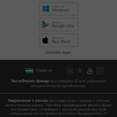
Смотреть еще...
Ўзбекча
ИнстаФорекс бренди
ИнстаФинтех КГнинг рўйхатдан
ўтказилган мулки ҳисобланади
Уведомление о рисках:
все инвестиции связаны с той или
иной степенью риска. Торговля производными финансовыми
инструментами сопряжена с высоким риском быстрой
потери денег из-за кредитного плеча. Воздержитесь от