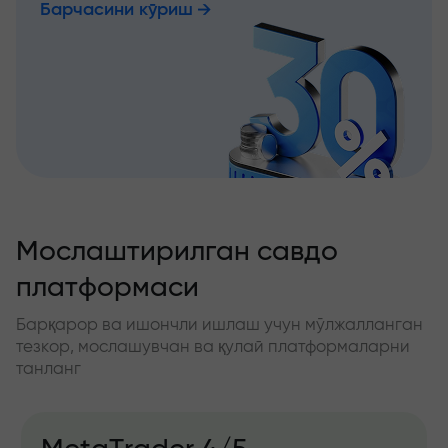
Барчасини кўриш
Мослаштирилган савдо
платформаси
Барқарор ва ишончли ишлаш учун мўлжалланган
тезкор, мослашувчан ва қулай платформаларни
танланг