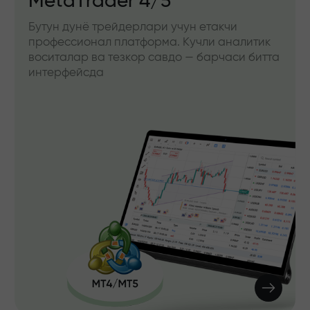
MetaTrader 4/5
Бутун дунё трейдерлари учун етакчи
профессионал платформа. Кучли аналитик
воситалар ва тезкор савдо — барчаси битта
интерфейсда