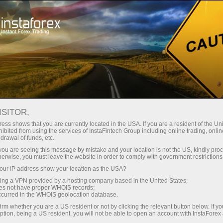
Кичик
спредлар — катта фойда
ISITOR,
ess shows that you are currently located in the USA. If you are a resident of the Uni
Ҳар бир депозит учун
ibited from using the services of InstaFintech Group including online trading, online
InstaForex билан сиз ҳақиқатан
drawal of funds, etc.
рақобатбардош имкониятларга
30% бонус
k you are seeing this message by mistake and your location is not the US, kindly pro
эга бўласиз: 1:5000 гача кредит
herwise, you must leave the website in order to comply with government restrictions
елкаси, бозордаги энг яхши
ur IP address show your location as the USA?
Савдода
спред ва комиссиялардан бири,
sing a VPN provided by a hosting company based in the United States;
шунингдек акциялар ва
oes not have proper WHOIS records;
ва трассада тезлик
occurred in the WHOIS geolocation database.
индекслар билан савдо қилиш
irm whether you are a US resident or not by clicking the relevant button below. If y
учун қулай шартлар.
ption, being a US resident, you will not be able to open an account with InstaForex
Шахсий совға жекпоти
Биз савдони янада жозибадор