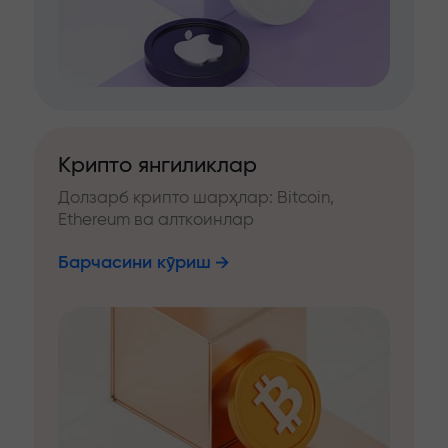
Крипто янгиликлар
Долзарб крипто шарҳлар: Bitcoin,
Ethereum ва алткоинлар
Барчасини кўриш