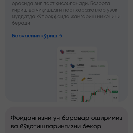
орасида энг паст ҳисобланади. Бозорга
кириш ва чиқишдаги паст харажатлар узоқ
муддатда кўпроқ фойда жамғариш имконини
беради
Барчасини кўриш
Фойдангизни уч баравар оширимиз
ва йўқотишларингизни бекор