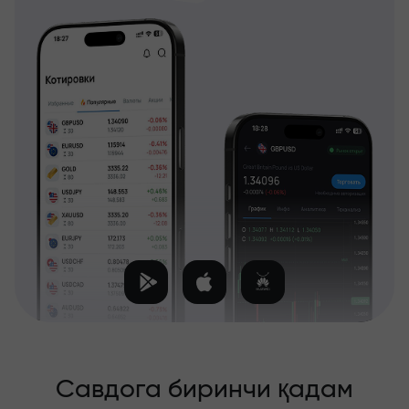
Савдога биринчи қадам