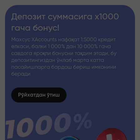
Депозит суммасига x1000
гача бонус!
Махсус XAccounts нафақат 1:5000 кредит
елкаси, балки 1 000% дан 10 000% гача
савдога яроқли бонусни тақдим этади, бу
депозитингиздан ўнлаб марта катта
пасайишларга бардош бериш имконини
беради
Рўйхатдан ўтиш