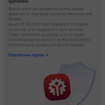
қиламиз
Ҳисоб очинг ва автоматик ҳимоя ҳамда
фойдани уч баравар ошириш имконига эга
бўлинг.
Акция 31.08.2026 гача тўлдирилган барча
ҳисоблар учун муддатсиз амал қилади.
Тизим автоматик ишлайди: у рискларни
камайтиради ва сизнинг иштирокингизсиз
натижаларни оширишга ёрдам беради.
Барчасини кўриш