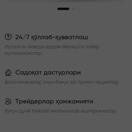
24/7 қўллаб-қувватлаш
Исталган вақтда ёрдам беришга тайёр
мутахассислар
Садоқат дастурлари
фаол мижозлар учун бонус ва промо-акциялар
Трейдерлар ҳамжамияти
бутун дунё бўйлаб миллионлаб иштирокчилар