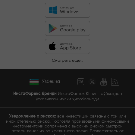
Смотреть еще...
Ўзбекча
ИнстаФорекс бренди
ИнстаФинтех КГнинг рўйхатдан
ўтказилган мулки ҳисобланади
Уведомление о рисках:
все инвестиции связаны с той или
иной степенью риска. Торговля производными финансовыми
инструментами сопряжена с высоким риском быстрой
потери денег из-за кредитного плеча. Воздержитесь от