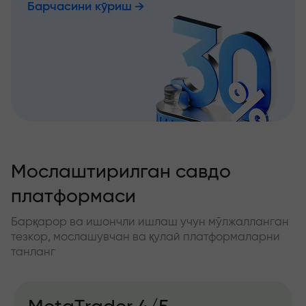
Барчасини кўриш
Мослаштирилган савдо
платформаси
Барқарор ва ишончли ишлаш учун мўлжалланган
тезкор, мослашувчан ва қулай платформаларни
танланг