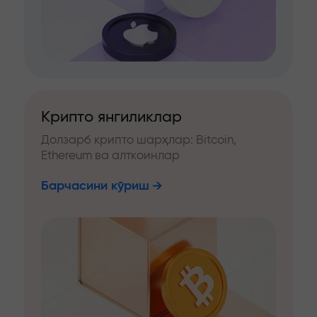
Крипто янгиликлар
Долзарб крипто шарҳлар: Bitcoin,
Ethereum ва алткоинлар
Барчасини кўриш