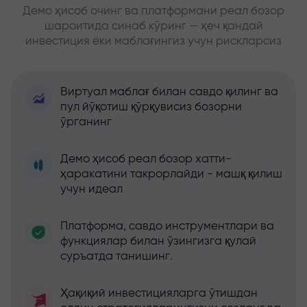
Демо ҳисоб очинг ва платформани реал бозор
шароитида синаб кўринг — ҳеч қандай
инвестиция ёки маблағингиз учун рискларсиз
Виртуал маблағ билан савдо қилинг ва
пул йўқотиш қўрқувисиз бозорни
ўрганинг
Демо ҳисоб реал бозор хатти-
ҳаракатини такрорлайди - машқ қилиш
учун идеал
Платформа, савдо инструментлари ва
функциялар билан ўзингизга қулай
суръатда танишинг.
Ҳақиқий инвестицияларга ўтишдан