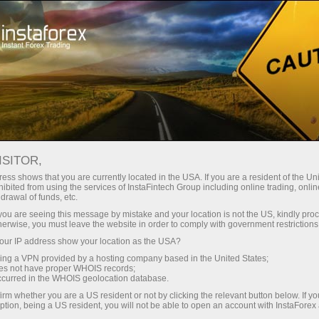
Кичик
спредлар — катта фойда
ISITOR,
ess shows that you are currently located in the USA. If you are a resident of the Uni
Ҳар бир депозит учун
ibited from using the services of InstaFintech Group including online trading, online
InstaForex билан сиз ҳақиқатан
drawal of funds, etc.
рақобатбардош имкониятларга
30% бонус
k you are seeing this message by mistake and your location is not the US, kindly pro
эга бўласиз: 1:5000 гача кредит
herwise, you must leave the website in order to comply with government restrictions
елкаси, бозордаги энг яхши
ur IP address show your location as the USA?
Савдода
спред ва комиссиялардан бири,
sing a VPN provided by a hosting company based in the United States;
шунингдек акциялар ва
oes not have proper WHOIS records;
ва трассада тезлик
occurred in the WHOIS geolocation database.
индекслар билан савдо қилиш
irm whether you are a US resident or not by clicking the relevant button below. If y
учун қулай шартлар.
ption, being a US resident, you will not be able to open an account with InstaForex
Шахсий совға жекпоти
Биз савдони янада жозибадор