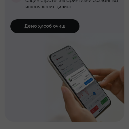
олдин стратегияларингизни созланг ва
ишонч ҳосил қилинг.
Демо ҳисоб очиш