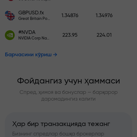
GBPUSD.fx
1.34876
1.34976
Great Britain Pound vs US Dollar
#NVDA
223.95
224.01
NVIDIA Corp Nasdaq Stock Exchange (Nasdaq) USD
Барчасини кўриш
Фойдангиз учун ҳаммаси
Спред, ҳимоя ва бонуслар — барқарор
даромадингиз калити
Ҳар бир транзакцияда тежанг
Бизнинг спредлар бошқа брокерлар