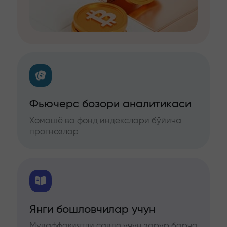
Фьючерс бозори аналитикаси
Хомашё ва фонд индекслари бўйича
прогнозлар
Янги бошловчилар учун
Муваффақиятли савдо учун зарур барча