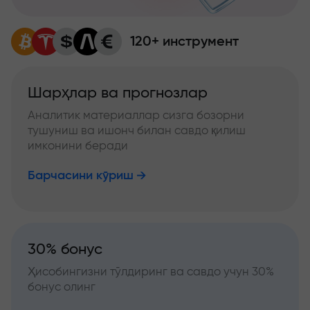
120+ инструмент
Шарҳлар ва прогнозлар
Аналитик материаллар сизга бозорни
тушуниш ва ишонч билан савдо қилиш
имконини беради
Барчасини кўриш
30% бонус
Ҳисобингизни тўлдиринг ва савдо учун 30%
бонус олинг