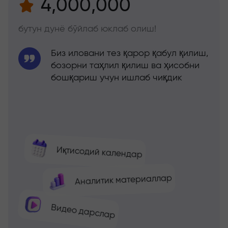
4,000,000
бутун дунё бўйлаб юклаб олиш!
Биз иловани тез қарор қабул қилиш,
бозорни таҳлил қилиш ва ҳисобни
бошқариш учун ишлаб чиқдик
Иқтисодий календар
Аналитик материаллар
Видео дарслар