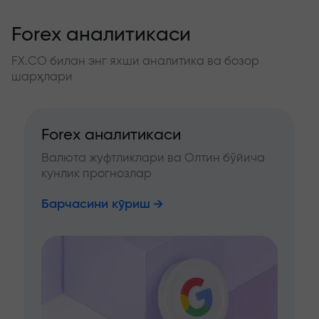
Forex аналитикаси
FX.CO билан энг яхши аналитика ва бозор
шарҳлари
Forex аналитикаси
Валюта жуфтликлари ва Олтин бўйича
кунлик прогнозлар
Барчасини кўриш