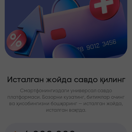
Исталган жойда савдо қилинг
Смартфонингиздаги универсал савдо
платформаси. Бозорни кузатинг, битимлар очинг
ва ҳисобингизни бошқаринг — исталган жойда,
исталган вақтда.