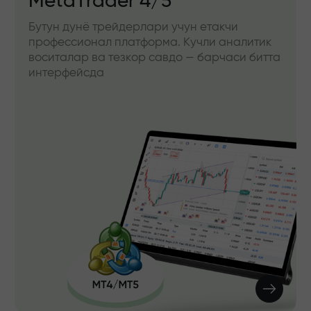
MetaTrader 4/5
Бутун дунё трейдерлари учун етакчи
профессионал платформа. Кучли аналитик
воситалар ва тезкор савдо — барчаси битта
интерфейсда